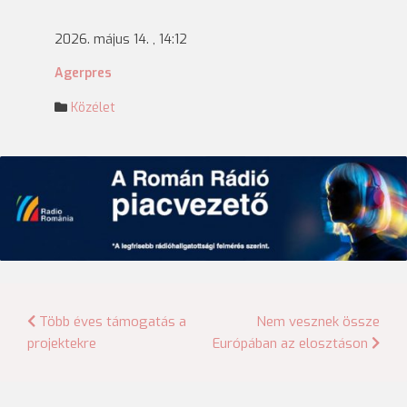
2026. május 14. , 14:12
Agerpres
Közélet
Bejegyzés
Több éves támogatás a
Nem vesznek össze
projektekre
Európában az elosztáson
navigáció