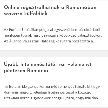
Online regisztrálhatnak a Romániában
szavazó külföldiek
Az Európai Unió állampolgárai egyszerűbben, bürokráciától
mentesen tudnak majd szavazni a következő választásokon.
Az Állandó Választási Hatóság közvitára bocsátotta a…
Újabb hitelminősítőtől vár véleményt
pénteken Románia
Ilie Bolojan ideiglenes kormányfő reményét fejezte ki, hogy
Románia megőrzi jelenlegi hitelminősítését a közelgő
értékelés során. Ugyanakkor hangsúlyozta, hogy mielőbb…