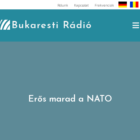
Skip
Rólunk
Kapcsolat
Frekvenciák
to
content
Bukaresti Rádió
Erős marad a NATO