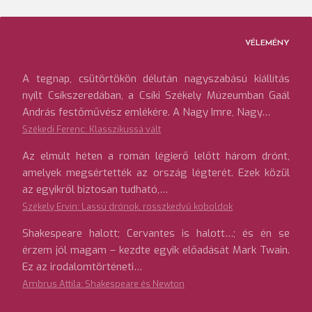
VÉLEMÉNY
A tegnap, csütörtökön délután nagyszabású kiállítás
nyílt Csíkszeredában, a Csíki Székely Múzeumban Gaál
András festőművész emlékére. A Nagy Imre, Nagy…
Székedi Ferenc: Klasszikussá vált
Az elmúlt héten a román légierő lelőtt három drónt,
amelyek megsértették az ország légterét. Ezek közül
az egyikről biztosan tudható,…
Székely Ervin: Lassú drónok, rosszkedvű koboldok
Shakespeare halott; Cervantes is halott…; és én se
érzem jól magam – kezdte egyik előadását Mark Twain.
Ez az irodalomtörténeti…
Ambrus Attila: Shakespeare és Newton