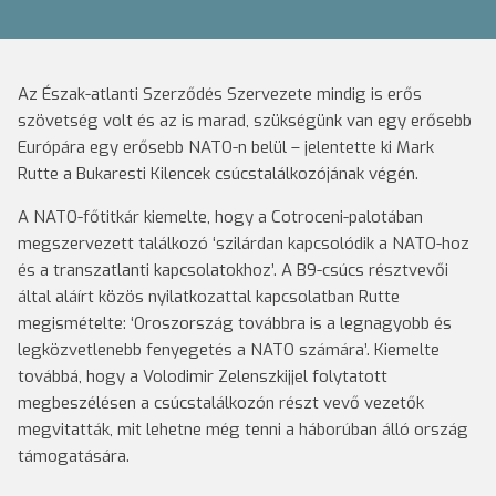
Az Észak-atlanti Szerződés Szervezete mindig is erős
szövetség volt és az is marad, szükségünk van egy erősebb
Európára egy erősebb NATO-n belül – jelentette ki Mark
Rutte a Bukaresti Kilencek csúcstalálkozójának végén.
A NATO-főtitkár kiemelte, hogy a Cotroceni-palotában
megszervezett találkozó ‘szilárdan kapcsolódik a NATO-hoz
és a transzatlanti kapcsolatokhoz’. A B9-csúcs résztvevői
által aláírt közös nyilatkozattal kapcsolatban Rutte
megismételte: ‘Oroszország továbbra is a legnagyobb és
legközvetlenebb fenyegetés a NATO számára’. Kiemelte
továbbá, hogy a Volodimir Zelenszkijjel folytatott
megbeszélésen a csúcstalálkozón részt vevő vezetők
megvitatták, mit lehetne még tenni a háborúban álló ország
támogatására.