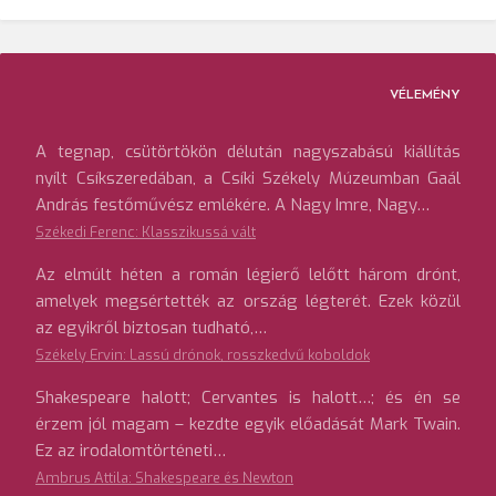
VÉLEMÉNY
A tegnap, csütörtökön délután nagyszabású kiállítás
nyílt Csíkszeredában, a Csíki Székely Múzeumban Gaál
András festőművész emlékére. A Nagy Imre, Nagy…
Székedi Ferenc: Klasszikussá vált
Az elmúlt héten a román légierő lelőtt három drónt,
amelyek megsértették az ország légterét. Ezek közül
az egyikről biztosan tudható,…
Székely Ervin: Lassú drónok, rosszkedvű koboldok
Shakespeare halott; Cervantes is halott…; és én se
érzem jól magam – kezdte egyik előadását Mark Twain.
Ez az irodalomtörténeti…
Ambrus Attila: Shakespeare és Newton