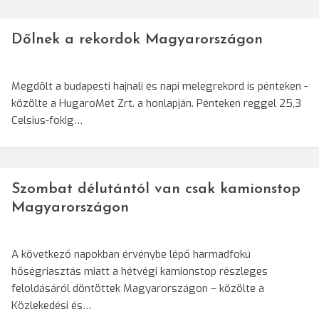
Dőlnek a rekordok Magyarországon
Megdõlt a budapesti hajnali és napi melegrekord is pénteken -
közölte a HugaroMet Zrt. a honlapján. Pénteken reggel 25,3
Celsius-fokig…
Szombat délutántól van csak kamionstop
Magyarországon
A következő napokban érvénybe lépő harmadfokú
hőségriasztás miatt a hétvégi kamionstop részleges
feloldásáról döntöttek Magyarországon – közölte a
Közlekedési és…