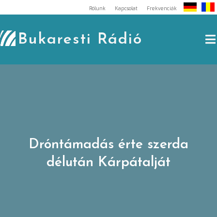
Skip
Rólunk
Kapcsolat
Frekvenciák
to
content
Bukaresti Rádió
Dróntámadás érte szerda
délután Kárpátalját