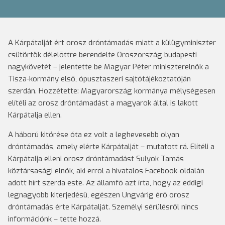
A Kárpátalját ért orosz dróntámadás miatt a külügyminiszter
csütörtök délelõttre berendelte Oroszország budapesti
nagykövetét – jelentette be Magyar Péter miniszterelnök a
Tisza-kormány elsõ, ópusztaszeri sajtótájékoztatóján
szerdán. Hozzétette: Magyarország kormánya mélységesen
elítéli az orosz dróntámadást a magyarok által is lakott
Kárpátalja ellen.
A háború kitörése óta ez volt a leghevesebb olyan
dróntámadás, amely elérte Kárpátalját – mutatott rá. Elítéli a
Kárpátalja elleni orosz dróntámadást Sulyok Tamás
köztársasági elnök, aki errõl a hivatalos Facebook-oldalán
adott hírt szerda este. Az államfõ azt írta, hogy az eddigi
legnagyobb kiterjedésû, egészen Ungvárig érõ orosz
dróntámadás érte Kárpátalját. Személyi sérülésrõl nincs
információnk – tette hozzá.