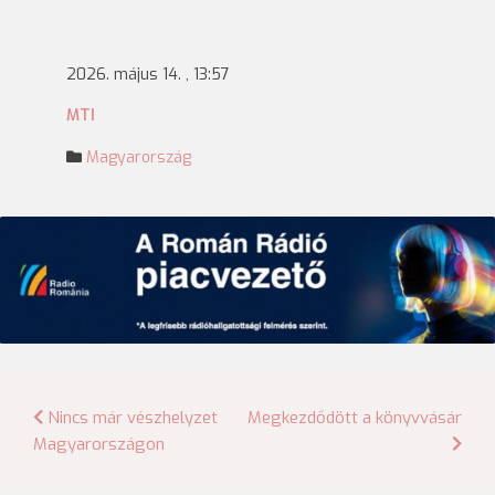
2026. május 14. , 13:57
MTI
Magyarország
Bejegyzés
Nincs már vészhelyzet
Megkezdődött a könyvvásár
Magyarországon
navigáció