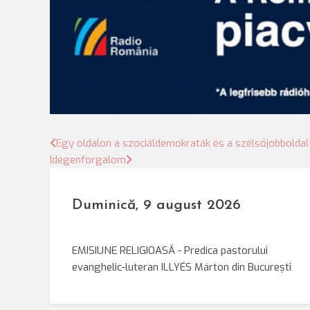
Bejegyzés
Egy oldalon a szociáldemokraták és a szélsőjobboldal
Idegenforgalom
navigáció
Duminică, 9 august 2026
EMISIUNE RELIGIOASĂ - Predica pastorului
evanghelic-luteran ILLYÉS Márton din București