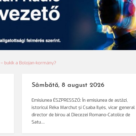
 – bukik a Bolojan-kormány?
Sâmbătă, 8 august 2026
Emisiunea ÉSZPRESSZÓ: În emisiunea de astăzi,
istoricul Réka Marchut și Csaba Ilyés, vicar general 
director de birou al Diecezei Romano-Catolice de
Satu…