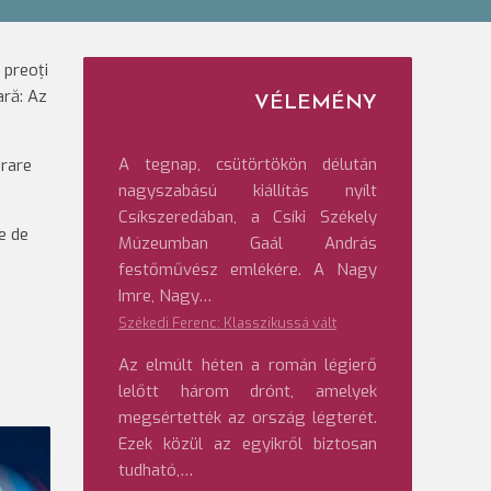
 preoți
ară: Az
VÉLEMÉNY
A tegnap, csütörtökön délután
erare
nagyszabású kiállítás nyílt
Csíkszeredában, a Csíki Székely
e de
Múzeumban Gaál András
festőművész emlékére. A Nagy
Imre, Nagy…
Székedi Ferenc: Klasszikussá vált
Az elmúlt héten a román légierő
lelőtt három drónt, amelyek
megsértették az ország légterét.
Ezek közül az egyikről biztosan
tudható,…