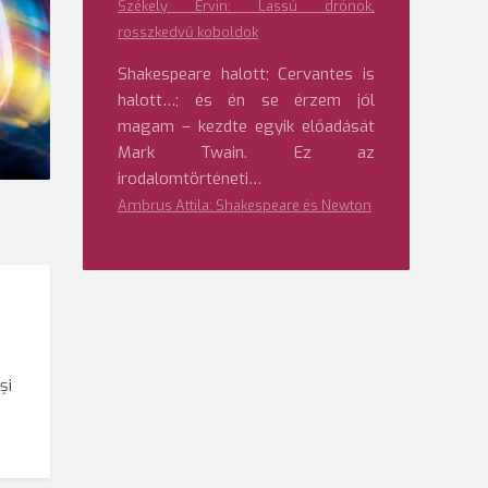
Székely Ervin: Lassú drónok,
rosszkedvű koboldok
Shakespeare halott; Cervantes is
halott…; és én se érzem jól
magam – kezdte egyik előadását
Mark Twain. Ez az
irodalomtörténeti…
Ambrus Attila: Shakespeare és Newton
și