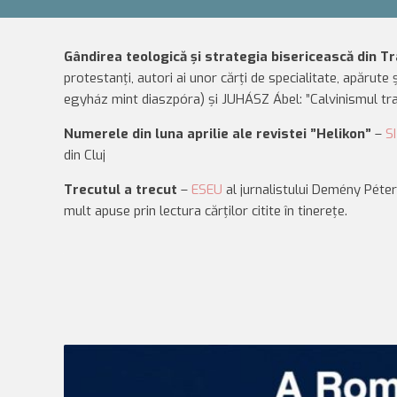
Gândirea teologică și strategia bisericească din Tr
protestanți, autori ai unor cărți de specialitate, apărute
egyház mint diaszpóra) și JUHÁSZ Ábel: ”Calvinismul tra
Numerele din luna aprilie ale revistei ”Helikon”
–
S
din Cluj
Trecutul a trecut
–
ESEU
al jurnalistului Demény Péter
mult apuse prin lectura cărților citite în tinerețe.