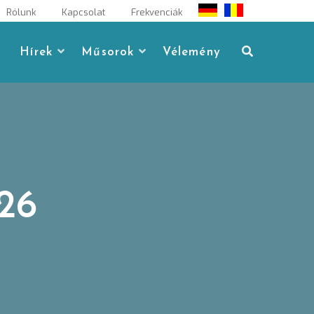
Rólunk
Kapcsolat
Frekvenciák
Hírek
Műsorok
Vélemény
026