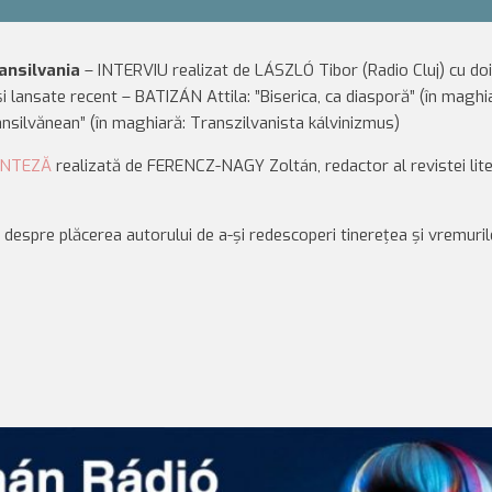
ansilvania
– INTERVIU realizat de LÁSZLÓ Tibor (Radio Cluj) cu doi
 și lansate recent – BATIZÁN Attila: ”Biserica, ca diasporă” (în maghi
nsilvănean” (în maghiară: Transzilvanista kálvinizmus)
INTEZĂ
realizată de FERENCZ-NAGY Zoltán, redactor al revistei lit
 despre plăcerea autorului de a-și redescoperi tinerețea și vremuril