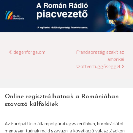
Bejegyzés
Idegenforgalom
Franciaország szakít az
amerikai
navigáció
szoftverfüggőséggel
Online regisztrálhatnak a Romániában
szavazó külföldiek
Az Európai Unió állampolgárai egyszerűbben, bürokráciától
mentesen tudnak majd szavazni a következő választásokon.