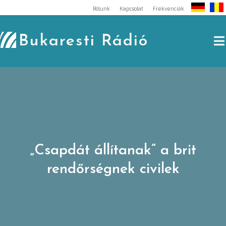
Skip
Rólunk
Kapcsolat
Frekvenciák
to
content
Bukaresti Rádió
„Csapdát állítanak” a brit
rendőrségnek civilek