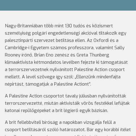
Nagy-Britanniában több mint 130 tudós és közismert
személyiség polgári engedetlenségi akcióval tiltakozik egy
palesztinpárti szervezet betiltása ellen. Az Oxfordi és a
Cambridge-i Egyetem számos professzora, valamint Sally
Rooney írónő, Brian Eno zenész és Greta Thunberg
klímaaktivista kétmondatos levélben fejezte ki támogatását
a terrorszervezetnek nyilvánított Palestine Action csoport
mellett. A levél szövege így szól: „Ellenzünk mindenfajta
népirtást, támogatjuk a Palestine Actiont”.
A Palestine Action csoportot tavaly júliusban nyilvánították
terrorszervezetté, miután aktivistáik vörös festékkel lefújtak
katonai repülőgépeket a brit légierő egyik bázisán.
A brit fellebbviteli bíróság a napokban vizsgálja felül a
csoport betiltásáról szóló határozatot. Bár egy korábbi ítélet