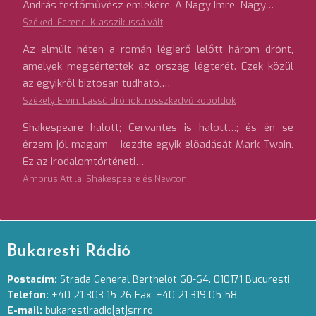
András festőművész emlékére. A Nagy Imre, Nagy…
Székedi Ferenc: Klasszikussá vált
Az elmúlt héten a román légierő lelőtt három drónt,
amelyek megsértették az ország légterét. Ezek közül
az egyikről biztosan tudható,…
Székely Ervin: Lassú drónok, rosszkedvű koboldok
Shakespeare halott; Cervantes is halott…; és én se
érzem jól magam – kezdte egyik előadását Mark Twain.
Ez az irodalomtörténeti…
Ambrus Attila: Shakespeare és Newton
Bukaresti Rádió
Postacím:
Strada General Berthelot 60-64. 010171 Bucuresti
Telefon:
+40 21 303 15 26 Fax: +40 21 319 05 58
E-mail:
bukarestiradio[at]srr.ro