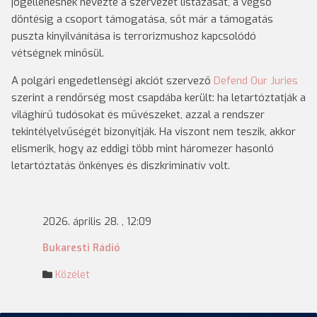
jogellenesnek nevezte a szervezet listázását, a végső
döntésig a csoport támogatása, sőt már a támogatás
puszta kinyilvánítása is terrorizmushoz kapcsolódó
vétségnek minősül.
A polgári engedetlenségi akciót szervező
Defend Our Juries
szerint a rendőrség most csapdába került: ha letartóztatják a
világhírű tudósokat és művészeket, azzal a rendszer
tekintélyelvűségét bizonyítják. Ha viszont nem teszik, akkor
elismerik, hogy az eddigi több mint háromezer hasonló
letartóztatás önkényes és diszkriminatív volt.
2026. április 28. , 12:09
Bukaresti Rádió
Közélet