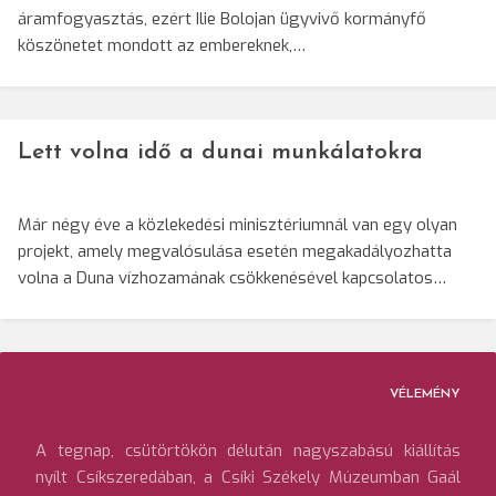
áramfogyasztás, ezért Ilie Bolojan ügyvivő kormányfő
köszönetet mondott az embereknek,…
Lett volna idő a dunai munkálatokra
Már négy éve a közlekedési minisztériumnál van egy olyan
projekt, amely megvalósulása esetén megakadályozhatta
volna a Duna vízhozamának csökkenésével kapcsolatos…
VÉLEMÉNY
A tegnap, csütörtökön délután nagyszabású kiállítás
nyílt Csíkszeredában, a Csíki Székely Múzeumban Gaál