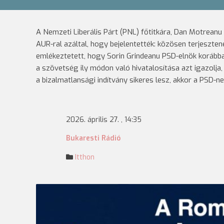
A Nemzeti Liberális Párt (PNL) főtitkára, Dan Motrean
AUR-ral azáltal, hogy bejelentették: közösen terjeszte
emlékeztetett, hogy Sorin Grindeanu PSD-elnök korább
a szövetség ily módon való hivatalosítása azt igazolja,
a bizalmatlansági indítvány sikeres lesz, akkor a PSD-n
2026. április 27. , 14:35
Bukaresti Rádió
Itthon