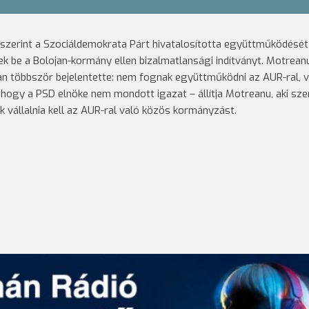
u szerint a Szociáldemokrata Párt hivatalosította együttműködését
nek be a Bolojan-kormány ellen bizalmatlansági indítványt. Motrean
an többször bejelentette: nem fognak együttműködni az AUR-ral, v
 hogy a PSD elnöke nem mondott igazat – állítja Motreanu, aki sze
ek vállalnia kell az AUR-ral való közös kormányzást.