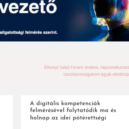
Elhunyt Sebő Ferenc énekes, népzenekutató
táncházmozgalom egyik elindítój
A digitális kompetenciák
felmérésével folytatódik ma és
holnap az idei pótérettségi