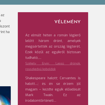
 az
u
VÉLEMÉNY
iszont
rint ha
Az elmúlt héten a román légierő
lelőtt három drónt, amelyek
megsértették az ország légterét.
Ezek közül az egyikről biztosan
tudható,…
Székely Ervin: Lassú drónok,
rosszkedvű koboldok
Shakespeare halott; Cervantes is
halott…; és én se érzem jól
magam – kezdte egyik előadását
Mark Twain. Ez az
irodalomtörténeti…