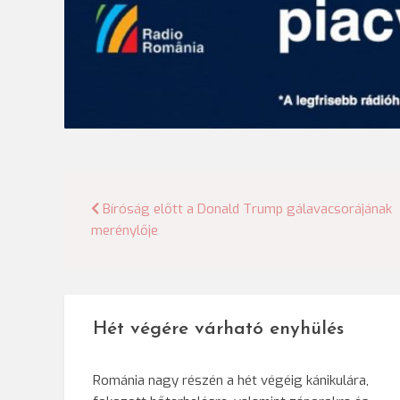
Bejegyzés
Bíróság előtt a Donald Trump gálavacsorájának
merénylője
navigáció
Hét végére várható enyhülés
Románia nagy részén a hét végéig kánikulára,