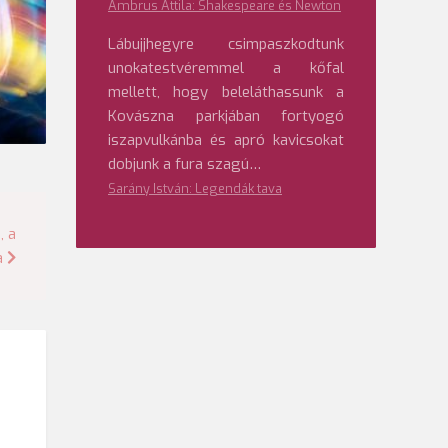
Ambrus Attila: Shakespeare és Newton
Lábujjhegyre csimpaszkodtunk
unokatestvéremmel a kőfal
mellett, hogy beleláthassunk a
Kovászna parkjában fortyogó
iszapvulkánba és apró kavicsokat
dobjunk a fura szagú…
Sarány István: Legendák tava
, a
a