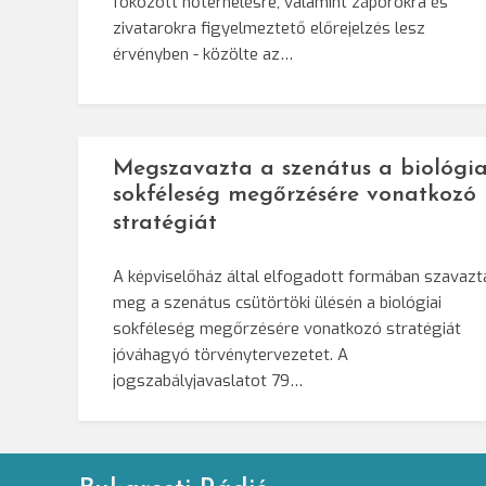
fokozott hőterhelésre, valamint záporokra és
zivatarokra figyelmeztető előrejelzés lesz
érvényben - közölte az…
Megszavazta a szenátus a biológia
sokféleség megőrzésére vonatkozó
stratégiát
A képviselőház által elfogadott formában szavazt
meg a szenátus csütörtöki ülésén a biológiai
sokféleség megőrzésére vonatkozó stratégiát
jóváhagyó törvénytervezetet. A
jogszabályjavaslatot 79…