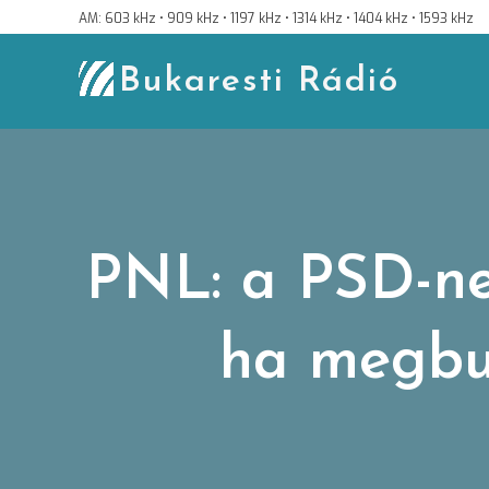
Skip
AM: 603 kHz • 909 kHz • 1197 kHz • 1314 kHz • 1404 kHz • 1593 kHz
to
content
Bukaresti Rádió
PNL: a PSD-ne
ha megbu