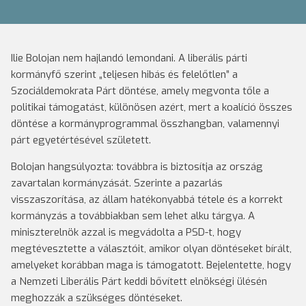
Ilie Bolojan nem hajlandó lemondani. A liberális párti
kormányfő szerint „teljesen hibás és felelőtlen” a
Szociáldemokrata Párt döntése, amely megvonta tőle a
politikai támogatást, különösen azért, mert a koalíció összes
döntése a kormányprogrammal összhangban, valamennyi
párt egyetértésével született.
Bolojan hangsúlyozta: továbbra is biztosítja az ország
zavartalan kormányzását. Szerinte a pazarlás
visszaszorítása, az állam hatékonyabbá tétele és a korrekt
kormányzás a továbbiakban sem lehet alku tárgya. A
miniszterelnök azzal is megvádolta a PSD-t, hogy
megtévesztette a választóit, amikor olyan döntéseket bírált,
amelyeket korábban maga is támogatott. Bejelentette, hogy
a Nemzeti Liberális Párt keddi bővített elnökségi ülésén
meghozzák a szükséges döntéseket.