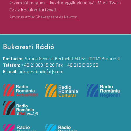
érzem jól magam – kezdte egyik előadását Mark Twain.
Ez az irodalomtörténeti…
Ambrus Attila: Shakespeare és Newton
Bukaresti Rádió
Postacím:
Strada General Berthelot 60-64. 010171 Bucuresti
Telefon:
+40 21 303 15 26 Fax: +40 21 319 05 58
E-mail:
bukarestiradio[at]srr.ro