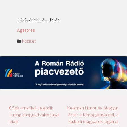
2026. április 21. , 15:25
Agerpres
Közélet
Bejegyzés
Sok amerikai aggódik
Kelemen Hunor és Magyar
Trump hangulatváltozásai
Péter a támogatásokról, a
navigáció
miatt
külhoni magyarok jogairól