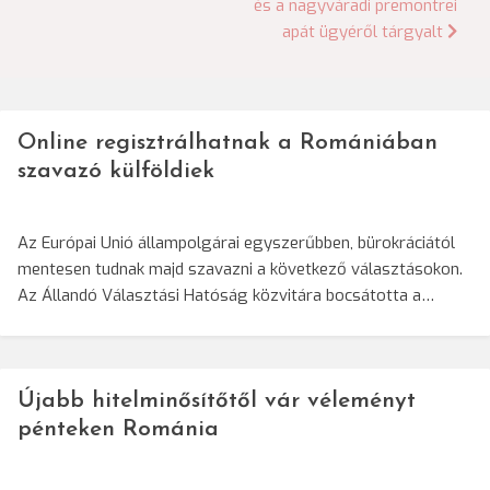
és a nagyváradi premontrei
apát ügyéről tárgyalt
Online regisztrálhatnak a Romániában
szavazó külföldiek
Az Európai Unió állampolgárai egyszerűbben, bürokráciától
mentesen tudnak majd szavazni a következő választásokon.
Az Állandó Választási Hatóság közvitára bocsátotta a…
Újabb hitelminősítőtől vár véleményt
pénteken Románia