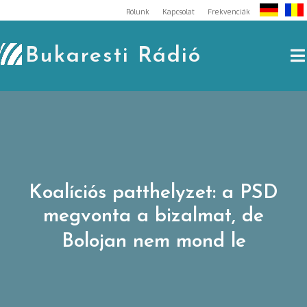
Skip
Rólunk
Kapcsolat
Frekvenciák
to
content
Bukaresti Rádió
Koalíciós patthelyzet: a PSD
megvonta a bizalmat, de
Bolojan nem mond le