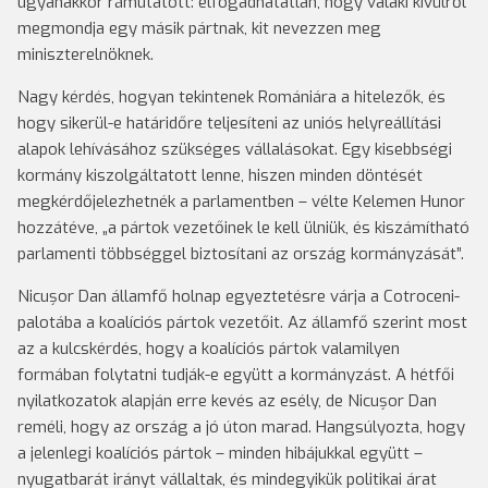
ugyanakkor rámutatott: elfogadhatatlan, hogy valaki kívülről
megmondja egy másik pártnak, kit nevezzen meg
miniszterelnöknek.
Nagy kérdés, hogyan tekintenek Romániára a hitelezők, és
hogy sikerül-e határidőre teljesíteni az uniós helyreállítási
alapok lehívásához szükséges vállalásokat. Egy kisebbségi
kormány kiszolgáltatott lenne, hiszen minden döntését
megkérdőjelezhetnék a parlamentben – vélte Kelemen Hunor
hozzátéve, „a pártok vezetőinek le kell ülniük, és kiszámítható
parlamenti többséggel biztosítani az ország kormányzását”.
Nicușor Dan államfő holnap egyeztetésre várja a Cotroceni-
palotába a koalíciós pártok vezetőit. Az államfő szerint most
az a kulcskérdés, hogy a koalíciós pártok valamilyen
formában folytatni tudják-e együtt a kormányzást. A hétfői
nyilatkozatok alapján erre kevés az esély, de Nicușor Dan
reméli, hogy az ország a jó úton marad. Hangsúlyozta, hogy
a jelenlegi koalíciós pártok – minden hibájukkal együtt –
nyugatbarát irányt vállaltak, és mindegyikük politikai árat