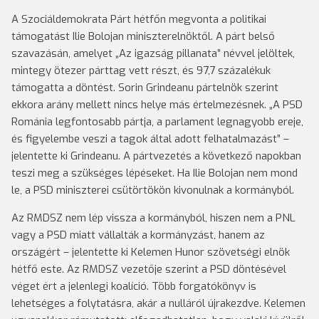
A Szociáldemokrata Párt hétfőn megvonta a politikai
támogatást Ilie Bolojan miniszterelnöktől. A párt belső
szavazásán, amelyet „Az igazság pillanata” névvel jelöltek,
mintegy ötezer párttag vett részt, és 97,7 százalékuk
támogatta a döntést. Sorin Grindeanu pártelnök szerint
ekkora arány mellett nincs helye más értelmezésnek. „A PSD
Románia legfontosabb pártja, a parlament legnagyobb ereje,
és figyelembe veszi a tagok által adott felhatalmazást” –
jelentette ki Grindeanu. A pártvezetés a következő napokban
teszi meg a szükséges lépéseket. Ha Ilie Bolojan nem mond
le, a PSD miniszterei csütörtökön kivonulnak a kormányból.
Az RMDSZ nem lép vissza a kormányból, hiszen nem a PNL
vagy a PSD miatt vállalták a kormányzást, hanem az
országért – jelentette ki Kelemen Hunor szövetségi elnök
hétfő este. Az RMDSZ vezetője szerint a PSD döntésével
véget ért a jelenlegi koalíció. Több forgatókönyv is
lehetséges a folytatásra, akár a nulláról újrakezdve. Kelemen