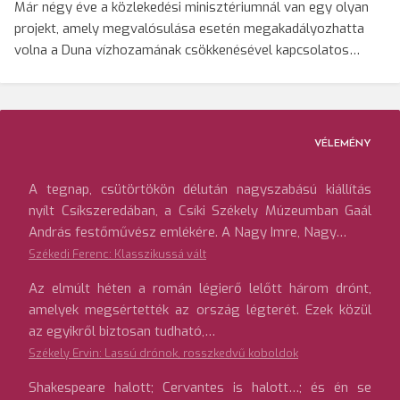
Már négy éve a közlekedési minisztériumnál van egy olyan
projekt, amely megvalósulása esetén megakadályozhatta
volna a Duna vízhozamának csökkenésével kapcsolatos…
VÉLEMÉNY
A tegnap, csütörtökön délután nagyszabású kiállítás
nyílt Csíkszeredában, a Csíki Székely Múzeumban Gaál
András festőművész emlékére. A Nagy Imre, Nagy…
Székedi Ferenc: Klasszikussá vált
Az elmúlt héten a román légierő lelőtt három drónt,
amelyek megsértették az ország légterét. Ezek közül
az egyikről biztosan tudható,…
Székely Ervin: Lassú drónok, rosszkedvű koboldok
Shakespeare halott; Cervantes is halott…; és én se