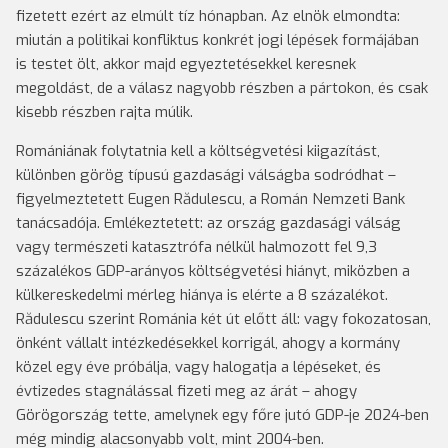
fizetett ezért az elmúlt tíz hónapban. Az elnök elmondta:
miután a politikai konfliktus konkrét jogi lépések formájában
is testet ölt, akkor majd egyeztetésekkel keresnek
megoldást, de a válasz nagyobb részben a pártokon, és csak
kisebb részben rajta múlik.
Romániának folytatnia kell a költségvetési kiigazítást,
különben görög típusú gazdasági válságba sodródhat –
figyelmeztetett Eugen Rădulescu, a Román Nemzeti Bank
tanácsadója. Emlékeztetett: az ország gazdasági válság
vagy természeti katasztrófa nélkül halmozott fel 9,3
százalékos GDP-arányos költségvetési hiányt, miközben a
külkereskedelmi mérleg hiánya is elérte a 8 százalékot.
Rădulescu szerint Románia két út előtt áll: vagy fokozatosan,
önként vállalt intézkedésekkel korrigál, ahogy a kormány
közel egy éve próbálja, vagy halogatja a lépéseket, és
évtizedes stagnálással fizeti meg az árát – ahogy
Görögország tette, amelynek egy főre jutó GDP-je 2024-ben
még mindig alacsonyabb volt, mint 2004-ben.