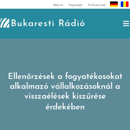
Skip
Rólunk
Kapcsolat
Frekvenciák
to
content
Bukaresti Rádió
Ellenőrzések a fogyatékosokat
alkalmazó vállalkozásoknál a
visszaélések kiszűrése
érdekében