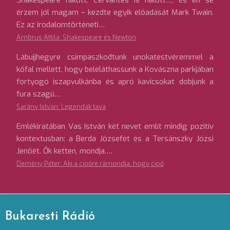
Shakespeare halott; Cervantes is halott…; és én se
érzem jól magam – kezdte egyik előadását Mark Twain.
Ez az irodalomtörténeti…
Ambrus Attila: Shakespeare és Newton
Lábujjhegyre csimpaszkodtunk unokatestvéremmel a
kőfal mellett, hogy beleláthassunk a Kovászna parkjában
fortyogó iszapvulkánba és apró kavicsokat dobjunk a
fura szagú…
Sarány István: Legendák tava
Emlékiratában Vas István két nevet említ mindig pozitív
kontextusban: a Berda Józsefét és a Tersánszky Józsi
Jenőét. Ők ketten, mondja,…
Demény Péter: Aki a cipőre rámondja, hogy cipő
Bukaresti Rádió