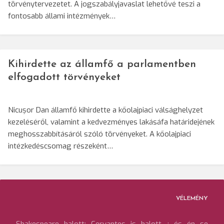
törvénytervezetet. A jogszabályjavaslat lehetővé teszi a
fontosabb állami intézmények…
Kihirdette az államfő a parlamentben
elfogadott törvényeket
Nicușor Dan államfő kihirdette a kőolajpiaci válsághelyzet
kezeléséről, valamint a kedvezményes lakásáfa határidejének
meghosszabbításáról szóló törvényeket. A kőolajpiaci
intézkedéscsomag részeként…
VÉLEMÉNY