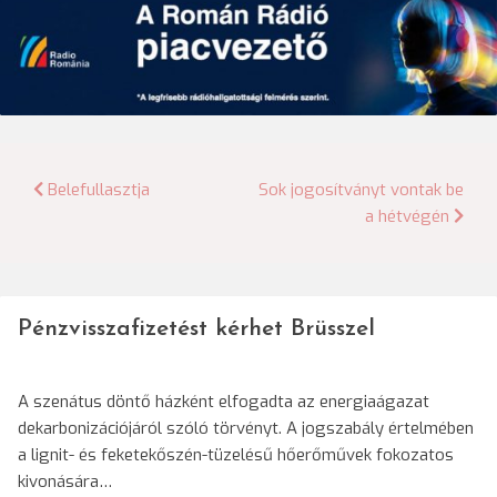
Bejegyzés
Belefullasztja
Sok jogosítványt vontak be
a hétvégén
navigáció
Pénzvisszafizetést kérhet Brüsszel
A szenátus döntő házként elfogadta az energiaágazat
dekarbonizációjáról szóló törvényt. A jogszabály értelmében
a lignit- és feketekőszén-tüzelésű hőerőművek fokozatos
kivonására…