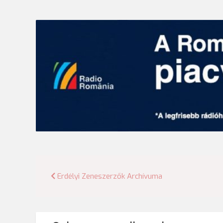
Bejegyzés
Erdélyi Zeneszerzők Archívuma
navigáció