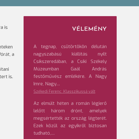
a is
VÉLEMÉNY
A tegnap, csütörtökön délután
nteken
nagyszabású kiállítás nyílt
órát, a
Csíkszeredában, a Csíki Székely
Múzeumban Gaál András
ítani
festőművész emlékére. A Nagy
ert is.
Imre, Nagy…
Székedi Ferenc: Klasszikussá vált
Az elmúlt héten a román légierő
lelőtt három drónt, amelyek
megsértették az ország légterét.
Ezek közül az egyikről biztosan
tudható,…