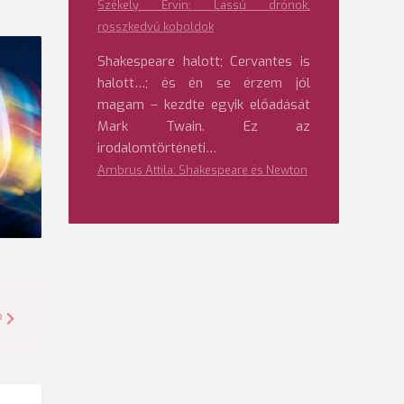
Székely Ervin: Lassú drónok,
rosszkedvű koboldok
Shakespeare halott; Cervantes is
halott…; és én se érzem jól
magam – kezdte egyik előadását
Mark Twain. Ez az
irodalomtörténeti…
Ambrus Attila: Shakespeare és Newton
?