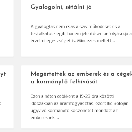
Gyalogolni, sétálni jó
A gyaloglás nem csak a szív működését és a
testalkatot segíti, hanem jelentősen befolyásolja 
érzelmi egészséget is. Mindezek mellett…
yt
Megértették az emberek és a cége
a kormányfő felhívását
Ezen a héten csökkent a 19-23 óra közötti
t
időszakban az áramfogyasztás, ezért Ilie Bolojan
ügyvivő kormányfő köszönetet mondott az
embereknek,…