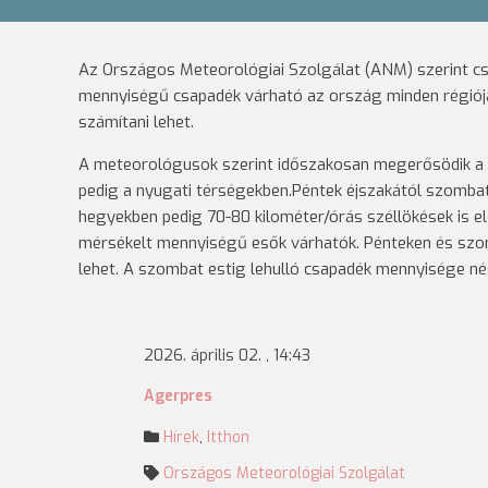
Az Országos Meteorológiai Szolgálat (ANM) szerint cs
mennyiségű csapadék várható az ország minden régiójá
számítani lehet.
A meteorológusok szerint időszakosan megerősödik a sz
pedig a nyugati térségekben.Péntek éjszakától szombat 
hegyekben pedig 70-80 kilométer/órás széllökések is 
mérsékelt mennyiségű esők várhatók. Pénteken és szomb
lehet. A szombat estig lehulló csapadék mennyisége négy
2026. április 02. , 14:43
Agerpres
Hírek
,
Itthon
Országos Meteorológiai Szolgálat