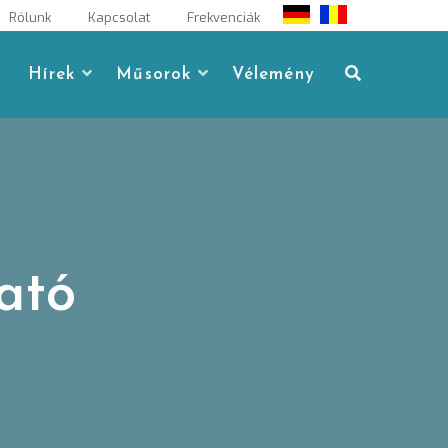
Rólunk
Kapcsolat
Frekvenciák
Hírek
Műsorok
Vélemény
ható