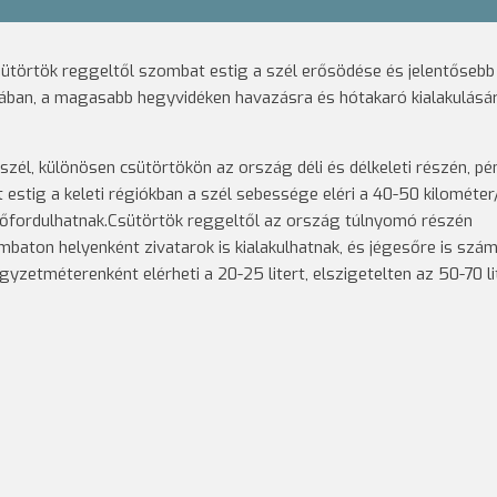
ütörtök reggeltől szombat estig a szél erősödése és jelentősebb
ban, a magasabb hegyvidéken havazásra és hótakaró kialakulásár
él, különösen csütörtökön az ország déli és délkeleti részén, pé
estig a keleti régiókban a szél sebessége eléri a 40-50 kilométer/
előfordulhatnak.Csütörtök reggeltől az ország túlnyomó részén
aton helyenként zivatarok is kialakulhatnak, és jégesőre is szám
zetméterenként elérheti a 20-25 litert, elszigetelten az 50-70 lit