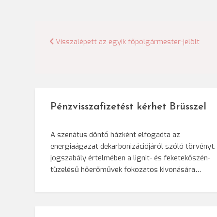
Bejegyzés
Visszalépett az egyik főpolgármester-jelölt
navigáció
Pénzvisszafizetést kérhet Brüsszel
A szenátus döntő házként elfogadta az
energiaágazat dekarbonizációjáról szóló törvényt.
jogszabály értelmében a lignit- és feketekőszén-
tüzelésű hőerőművek fokozatos kivonására…