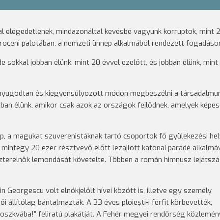
al elégedetlenek, mindazonáltal kevésbé vagyunk korruptok, mint 
otroceni palotában, a nemzeti ünnep alkalmából rendezett fogadáso
e sokkal jobban élünk, mint 20 évvel ezelőtt, és jobban élünk, mint
k nyugodtan és kiegyensúlyozott módon megbeszélni a társadalmu
rban élünk, amikor csak azok az országok fejlődnek, amelyek képe
p, a magukat szuverenistáknak tartó csoportok fő gyülekezési hel
A mintegy 20 ezer résztvevő előtt lezajlott katonai parádé alkalmá
szterelnök lemondását követelte. Többen a román himnusz lejátsz
 Georgescu volt elnökjelölt hívei között is, illetve egy személy
i állítólag bántalmazták. A 33 éves ploiești-i férfit körbevették,
Moszkvába!” feliratú plakátját. A Fehér megyei rendőrség közlemé