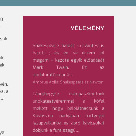
20
n.
VÉLEMÉNY
 sok
Shakespeare halott; Cervantes is
halott…; és én se érzem jól
nk
magam – kezdte egyik előadását
sek
Mark Twain. Ez az
irodalomtörténeti…
Ambrus Attila: Shakespeare és Newton
yén,
val a
Lábujjhegyre csimpaszkodtunk
ása
unokatestvéremmel a kőfal
mellett, hogy beleláthassunk a
Kovászna parkjában fortyogó
iszapvulkánba és apró kavicsokat
dobjunk a fura szagú…
nye