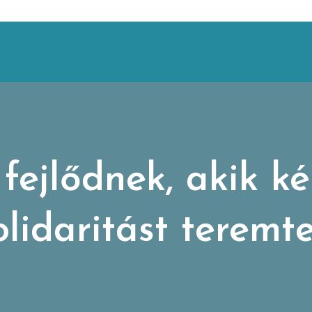
fejlődnek, akik k
olidaritást teremte