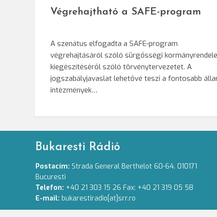
Végrehajtható a SAFE-program
A szenátus elfogadta a SAFE-program
végrehajtásáról szóló sürgősségi kormányrendele
kiegészítéséről szóló törvénytervezetet. A
jogszabályjavaslat lehetővé teszi a fontosabb álla
intézmények…
Bukaresti Rádió
Postacím:
Strada General Berthelot 60-64. 010171
Bucuresti
Telefon:
+40 21 303 15 26 Fax: +40 21 319 05 58
E-mail:
bukarestiradio[at]srr.ro