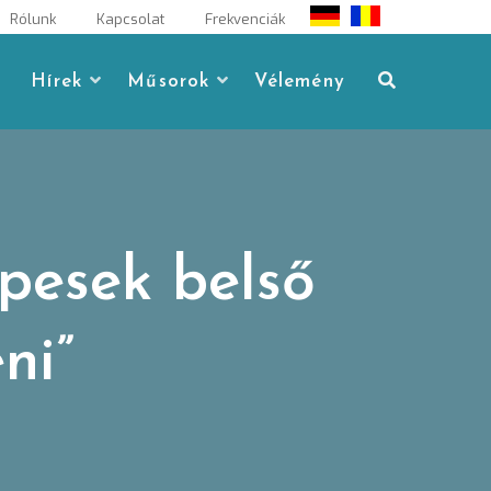
Rólunk
Kapcsolat
Frekvenciák
Hírek
Műsorok
Vélemény
épesek belső
ni”