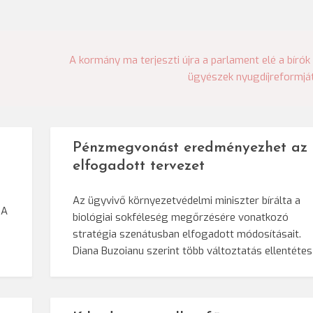
A kormány ma terjeszti újra a parlament elé a bírók
ügyészek nyugdíjreformjá
Pénzmegvonást eredményezhet az
elfogadott tervezet
Az ügyvivő környezetvédelmi miniszter bírálta a
 A
biológiai sokféleség megőrzésére vonatkozó
stratégia szenátusban elfogadott módosításait.
Diana Buzoianu szerint több változtatás ellentéte