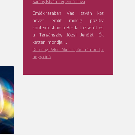
Sarány István: Legendák tava
Emlékiratában Vas István két
nevet említ mindig pozitív
kontextusban: a Berda Józsefét és
a Tersánszky Józsi Jenőét. Ők
ketten, mondja,…
Demény Péter: Aki a cipőre rámondja,
hogy cipő