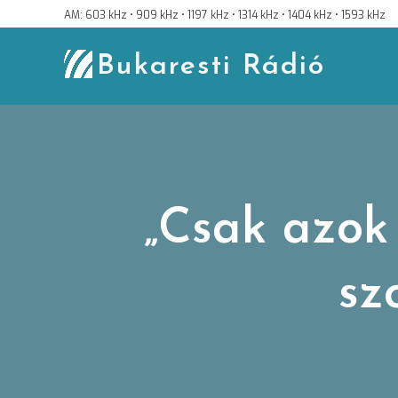
Skip
AM: 603 kHz • 909 kHz • 1197 kHz • 1314 kHz • 1404 kHz • 1593 kHz
to
content
Bukaresti Rádió
„Csak azok 
sz