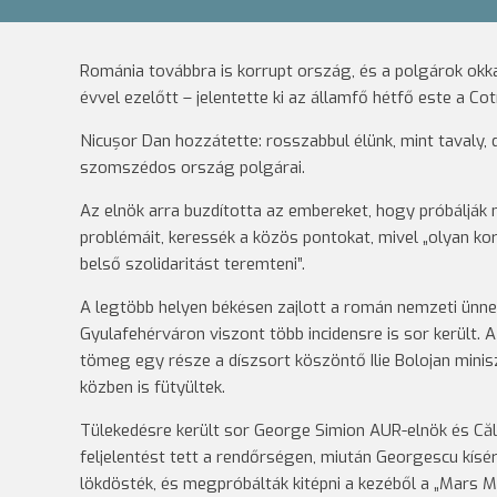
Románia továbbra is korrupt ország, és a polgárok okk
évvel ezelőtt – jelentette ki az államfő hétfő este a C
Nicușor Dan hozzátette: rosszabbul élünk, mint tavaly, d
szomszédos ország polgárai.
Az elnök arra buzdította az embereket, hogy próbáljá
problémáit, keressék a közös pontokat, mivel „olyan ko
belső szolidaritást teremteni”.
A legtöbb helyen békésen zajlott a román nemzeti ünne
Gyulafehérváron viszont több incidensre is sor került. 
tömeg egy része a díszsort köszöntő Ilie Bolojan mini
közben is fütyültek.
Tülekedésre került sor George Simion AUR-elnök és Călin
feljelentést tett a rendőrségen, miután Georgescu kísérő
lökdösték, és megpróbálták kitépni a kezéből a „Mars 