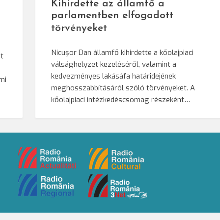
Kihirdette az államfő a
parlamentben elfogadott
törvényeket
Nicușor Dan államfő kihirdette a kőolajpiaci
t
válsághelyzet kezeléséről, valamint a
kedvezményes lakásáfa határidejének
mi
meghosszabbításáról szóló törvényeket. A
kőolajpiaci intézkedéscsomag részeként…