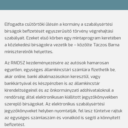
Elfogadta csütörtöki ülésén a kormány a szabálysértési
bírságok befizetését egyszerűsítő törvény végrehajtási
szabályait. Ezeket első körben egy mintaprogram keretében
a közlekedési bírságokra vezetik be – közölte Táczos Barna
miniszterelnök helyettes.
Az RMDSZ kezdeményezésére az autósok hamarosan
egyetlen, egységes államkincstári számlára fizethetik be,
akár online, banki alkalmazásokon keresztül, vagy
bankkártyával és készpénzben is az államkincstár
kirendeltségeinél és az önkormányzati adóhivataloknál a
rendőrség által elektronikusan kiállított jegyzőkönyvekben
szereplő bírságokat. Az elektronikus szabálysértési
jegyzőkönyveket helyben nyomtatják, fel lesz tüntetve rajtuk
az egységes számlaszám és vonalkód is segíti a könnyített
befizetést.