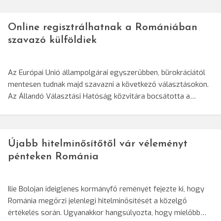
Online regisztrálhatnak a Romániában
szavazó külföldiek
Az Európai Unió állampolgárai egyszerűbben, bürokráciától
mentesen tudnak majd szavazni a következő választásokon.
Az Állandó Választási Hatóság közvitára bocsátotta a…
Újabb hitelminősítőtől vár véleményt
pénteken Románia
Ilie Bolojan ideiglenes kormányfő reményét fejezte ki, hogy
Románia megőrzi jelenlegi hitelminősítését a közelgő
értékelés során. Ugyanakkor hangsúlyozta, hogy mielőbb…