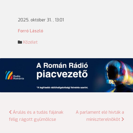
2025. október 31. , 13:01
Forró László
Közélet
Bejegyzés
Árulás és a tudás fájának
A parlament elé hívták a
félig rágott gyümölcse
miniszterelnököt
navigáció