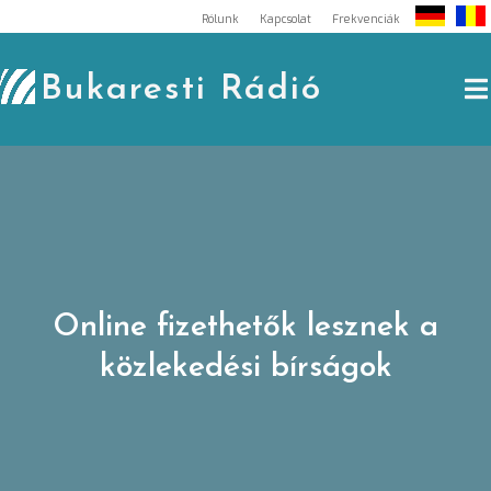
Skip
Rólunk
Kapcsolat
Frekvenciák
to
content
Bukaresti Rádió
Online fizethetők lesznek a
közlekedési bírságok