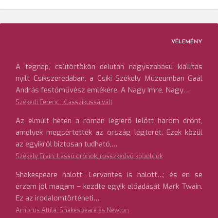
VÉLEMÉNY
A tegnap, csütörtökön délután nagyszabású kiállítás
nyílt Csíkszeredában, a Csíki Székely Múzeumban Gaál
András festőművész emlékére. A Nagy Imre, Nagy…
Székedi Ferenc: Klasszikussá vált
Az elmúlt héten a román légierő lelőtt három drónt,
amelyek megsértették az ország légterét. Ezek közül
az egyikről biztosan tudható,…
Székely Ervin: Lassú drónok, rosszkedvű koboldok
Shakespeare halott; Cervantes is halott…; és én se
érzem jól magam – kezdte egyik előadását Mark Twain.
Ez az irodalomtörténeti…
Ambrus Attila: Shakespeare és Newton