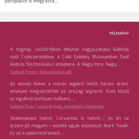
pénzpiacot is megrázta…
VÉLEMÉNY
A tegnap, csütörtökön délután nagyszabású kiállítás
nyílt Csíkszeredában, a Csíki Székely Múzeumban Gaál
András festőművész emlékére. A Nagy Imre, Nagy…
Székedi Ferenc: Klasszikussá vált
Az elmúlt héten a román légierő lelőtt három drónt,
amelyek megsértették az ország légterét. Ezek közül
az egyikről biztosan tudható,…
Székely Ervin: Lassú drónok, rosszkedvű koboldok
Shakespeare halott; Cervantes is halott…; és én se
érzem jól magam – kezdte egyik előadását Mark Twain.
Ez az irodalomtörténeti…