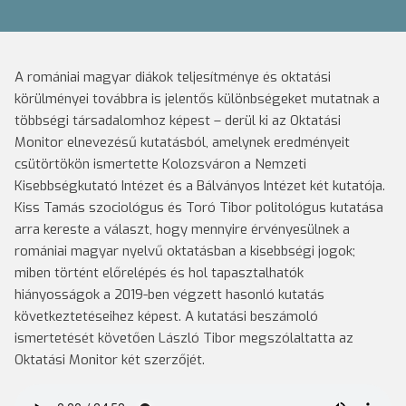
A romániai magyar diákok teljesítménye és oktatási
körülményei továbbra is jelentős különbségeket mutatnak a
többségi társadalomhoz képest – derül ki az Oktatási
Monitor elnevezésű kutatásból, amelynek eredményeit
csütörtökön ismertette Kolozsváron a Nemzeti
Kisebbségkutató Intézet és a Bálványos Intézet két kutatója.
Kiss Tamás szociológus és Toró Tibor politológus kutatása
arra kereste a választ, hogy mennyire érvényesülnek a
romániai magyar nyelvű oktatásban a kisebbségi jogok;
miben történt előrelépés és hol tapasztalhatók
hiányosságok a 2019-ben végzett hasonló kutatás
következtetéseihez képest. A kutatási beszámoló
ismertetését követően László Tibor megszólaltatta az
Oktatási Monitor két szerzőjét.