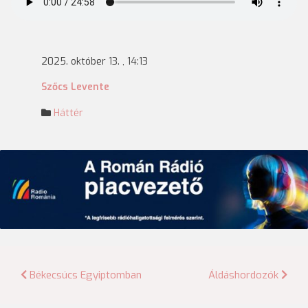
2025. október 13. , 14:13
Szőcs Levente
Háttér
Bejegyzés
Békecsúcs Egyiptomban
Áldáshordozók
navigáció