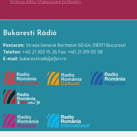
Ambrus Attila: Shakespeare és Newton
Bukaresti Rádió
Postacím:
Strada General Berthelot 60-64. 010171 Bucuresti
Telefon:
+40 21 303 15 26 Fax: +40 21 319 05 58
E-mail:
bukarestiradio[at]srr.ro