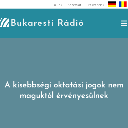
Skip
Rólunk
Kapcsolat
Frekvenciák
to
content
Bukaresti Rádió
A kisebbségi oktatási jogok nem
maguktól érvényesülnek