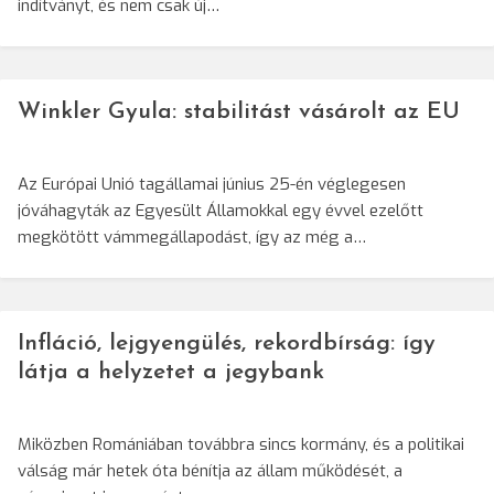
indítványt, és nem csak új…
Winkler Gyula: stabilitást vásárolt az EU
Az Európai Unió tagállamai június 25-én véglegesen
jóváhagyták az Egyesült Államokkal egy évvel ezelőtt
megkötött vámmegállapodást, így az még a…
Infláció, lejgyengülés, rekordbírság: így
látja a helyzetet a jegybank
Miközben Romániában továbbra sincs kormány, és a politikai
válság már hetek óta bénítja az állam működését, a