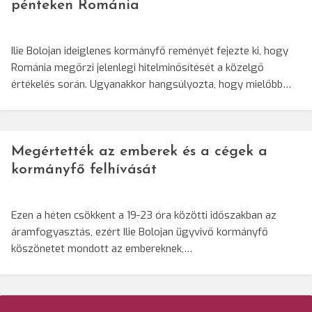
pénteken Románia
Ilie Bolojan ideiglenes kormányfő reményét fejezte ki, hogy
Románia megőrzi jelenlegi hitelminősítését a közelgő
értékelés során. Ugyanakkor hangsúlyozta, hogy mielőbb…
Megértették az emberek és a cégek a
kormányfő felhívását
Ezen a héten csökkent a 19-23 óra közötti időszakban az
áramfogyasztás, ezért Ilie Bolojan ügyvivő kormányfő
köszönetet mondott az embereknek,…