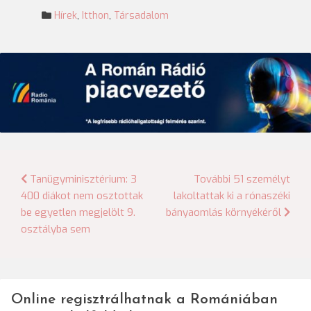
Hírek
,
Itthon
,
Társadalom
Bejegyzés
Tanügyminisztérium: 3
További 51 személyt
400 diákot nem osztottak
lakoltattak ki a rónaszéki
navigáció
be egyetlen megjelölt 9.
bányaomlás környékéről
osztályba sem
Online regisztrálhatnak a Romániában