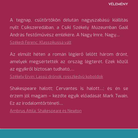
VÉLEMÉNY
A tegnap, csütörtökön délután nagyszabású kiállítás
nyílt Csíkszeredában, a Csíki Székely Múzeumban Gaál
András festőművész emlékére. A Nagy Imre, Nagy…
Székedi Ferenc: Klasszikussá vált
Az elmúlt héten a román légierő lelőtt három drónt,
amelyek megsértették az ország légterét. Ezek közül
az egyikről biztosan tudható,…
Székely Ervin: Lassú drónok, rosszkedvű koboldok
Shakespeare halott; Cervantes is halott…; és én se
érzem jól magam – kezdte egyik előadását Mark Twain.
Ez az irodalomtörténeti…
Ambrus Attila: Shakespeare és Newton