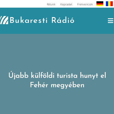
Skip
Rólunk
Kapcsolat
Frekvenciák
to
content
Bukaresti Rádió
Újabb külföldi turista hunyt el
Fehér megyében