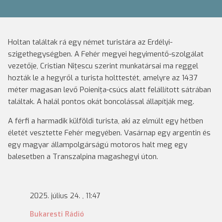
Holtan találtak rá egy német turistára az Erdélyi-
szigethegységben. A Fehér megyei hegyimentő-szolgálat
vezetője, Cristian Nițescu szerint munkatársai ma reggel
hozták le a hegyről a turista holttestét, amelyre az 1437
méter magasan levő Poienița-csúcs alatt felállított sátrában
találtak. A halál pontos okát boncolással állapítják meg.
A férfi a harmadik külföldi turista, aki az elmúlt egy hétben
életét vesztette Fehér megyében. Vasárnap egy argentin és
egy magyar állampolgárságú motoros halt meg egy
balesetben a Transzalpina magashegyi úton.
2025. július 24. , 11:47
Bukaresti Rádió