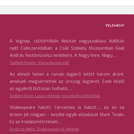
VÉLEMÉNY
A tegnap, csütörtökön délután nagyszabású kiállítás
nyílt Csíkszeredában, a Csíki Székely Múzeumban Gaál
András festőművész emlékére. A Nagy Imre, Nagy…
Székedi Ferenc: Klasszikussá vált
Az elmúlt héten a román légierő lelőtt három drónt,
amelyek megsértették az ország légterét. Ezek közül
az egyikről biztosan tudható,…
Székely Ervin: Lassú drónok, rosszkedvű koboldok
Shakespeare halott; Cervantes is halott…; és én se
érzem jól magam – kezdte egyik előadását Mark Twain.
Ez az irodalomtörténeti…
Ambrus Attila: Shakespeare és Newton