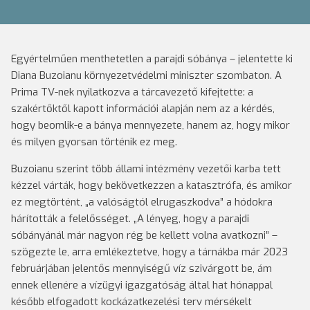
Egyértelműen menthetetlen a parajdi sóbánya – jelentette ki
Diana Buzoianu környezetvédelmi miniszter szombaton. A
Prima TV-nek nyilatkozva a tárcavezető kifejtette: a
szakértőktől kapott információi alapján nem az a kérdés,
hogy beomlik-e a bánya mennyezete, hanem az, hogy mikor
és milyen gyorsan történik ez meg.
Buzoianu szerint több állami intézmény vezetői karba tett
kézzel várták, hogy bekövetkezzen a katasztrófa, és amikor
ez megtörtént, „a valóságtól elrugaszkodva” a hódokra
hárították a felelősséget. „A lényeg, hogy a parajdi
sóbányánál már nagyon rég be kellett volna avatkozni” –
szögezte le, arra emlékeztetve, hogy a tárnákba már 2023
februárjában jelentős mennyiségű víz szivárgott be, ám
ennek ellenére a vízügyi igazgatóság által hat hónappal
később elfogadott kockázatkezelési terv mérsékelt