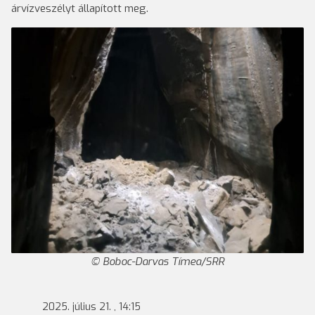
árvízveszélyt állapított meg.
Boboc-Darvas Tímea/SRR
2025. július 21. , 14:15