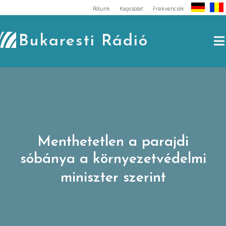
Skip
Rólunk
Kapcsolat
Frekvenciák
to
content
Bukaresti Rádió
Menthetetlen a parajdi
sóbánya a környezetvédelmi
miniszter szerint