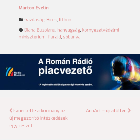
Márton Evelin
Gazdaság
,
Hírek
,
Itthon
Diana Buzoianu
,
hanyagság
,
környezetvédelmi
minisztérium
,
Parajd
,
sóbánya
Bejegyzés
Ismertette a kormány az
AnnArt – újratöltve
új megszorító intézkedések
navigáció
egy részét