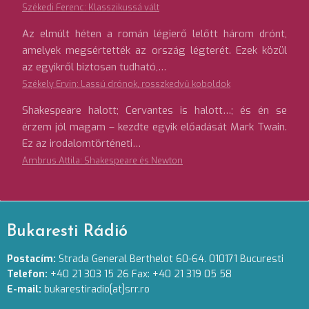
Székedi Ferenc: Klasszikussá vált
Az elmúlt héten a román légierő lelőtt három drónt,
amelyek megsértették az ország légterét. Ezek közül
az egyikről biztosan tudható,…
Székely Ervin: Lassú drónok, rosszkedvű koboldok
Shakespeare halott; Cervantes is halott…; és én se
érzem jól magam – kezdte egyik előadását Mark Twain.
Ez az irodalomtörténeti…
Ambrus Attila: Shakespeare és Newton
Bukaresti Rádió
Postacím:
Strada General Berthelot 60-64. 010171 Bucuresti
Telefon:
+40 21 303 15 26 Fax: +40 21 319 05 58
E-mail:
bukarestiradio[at]srr.ro