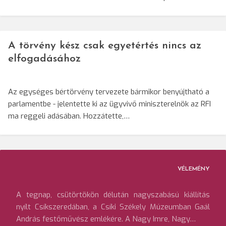
A törvény kész csak egyetértés nincs az
elfogadásához
Az egységes bértörvény tervezete bármikor benyújtható a
parlamentbe - jelentette ki az ügyvivő miniszterelnök az RFI
ma reggeli adásában. Hozzátette,…
VÉLEMÉNY
A tegnap, csütörtökön délután nagyszabású kiállítás
nyílt Csíkszeredában, a Csíki Székely Múzeumban Gaál
András festőművész emlékére. A Nagy Imre, Nagy…