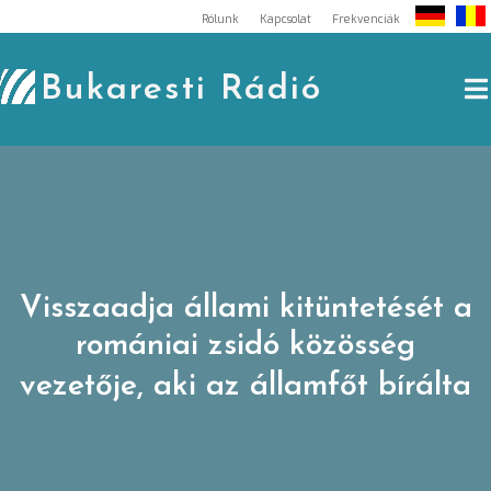
Skip
Rólunk
Kapcsolat
Frekvenciák
to
content
Bukaresti Rádió
Visszaadja állami kitüntetését a
romániai zsidó közösség
vezetője, aki az államfőt bírálta