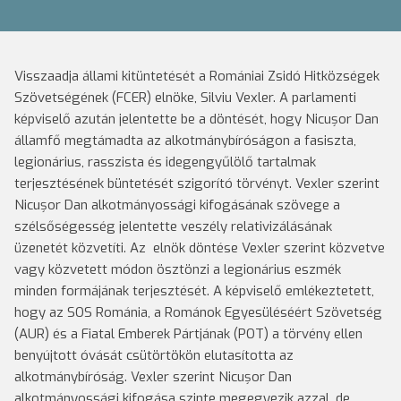
Visszaadja állami kitüntetését a Romániai Zsidó Hitközségek
Szövetségének (FCER) elnöke, Silviu Vexler. A parlamenti
képviselő azután jelentette be a döntését, hogy Nicușor Dan
államfő megtámadta az alkotmánybíróságon a fasiszta,
legionárius, rasszista és idegengyűlölő tartalmak
terjesztésének büntetését szigorító törvényt. Vexler szerint
Nicușor Dan alkotmányossági kifogásának szövege a
szélsőségesség jelentette veszély relativizálásának
üzenetét közvetíti. Az elnök döntése Vexler szerint közvetve
vagy közvetett módon ösztönzi a legionárius eszmék
minden formájának terjesztését. A képviselő emlékeztetett,
hogy az SOS Románia, a Románok Egyesüléséért Szövetség
(AUR) és a Fiatal Emberek Pártjának (POT) a törvény ellen
benyújtott óvását csütörtökön elutasította az
alkotmánybíróság. Vexler szerint Nicușor Dan
alkotmányossági kifogása szinte megegyezik azzal, de