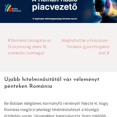
Bejegyzés
Románia támogatja az
Megnyitották a Kolozsvár-
Oroszország elleni 18.
Tordatúr gyorsforgalmi
navigáció
szankciós csomagot
utat
Újabb hitelminősítőtől vár véleményt
pénteken Románia
Ilie Bolojan ideiglenes kormányfő reményét fejezte ki, hogy
Románia megőrzi jelenlegi hitelminősítését a közelgő
értékelés során. Ugyanakkor hangsúlyozta, hogy mielőbb…