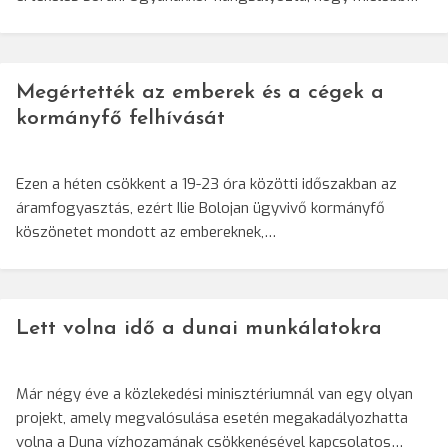
Megértették az emberek és a cégek a
kormányfő felhívását
Ezen a héten csökkent a 19-23 óra közötti időszakban az
áramfogyasztás, ezért Ilie Bolojan ügyvivő kormányfő
köszönetet mondott az embereknek,…
Lett volna idő a dunai munkálatokra
Már négy éve a közlekedési minisztériumnál van egy olyan
projekt, amely megvalósulása esetén megakadályozhatta
volna a Duna vízhozamának csökkenésével kapcsolatos…