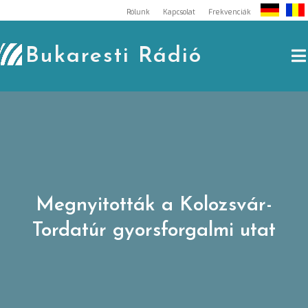
Skip
Rólunk
Kapcsolat
Frekvenciák
to
content
Bukaresti Rádió
Megnyitották a Kolozsvár-
Tordatúr gyorsforgalmi utat