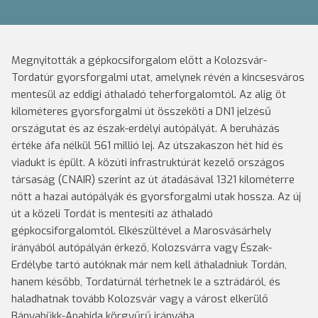
Megnyitották a gépkocsiforgalom előtt a Kolozsvár-
Tordatúr gyorsforgalmi utat, amelynek révén a kincsesváros
mentesül az eddigi áthaladó teherforgalomtól. Az alig öt
kilométeres gyorsforgalmi út összeköti a DN1 jelzésű
országutat és az észak-erdélyi autópályát. A beruházás
értéke áfa nélkül 561 millió lej. Az útszakaszon hét híd és
viadukt is épült. A közúti infrastruktúrát kezelő országos
társaság (CNAIR) szerint az út átadásával 1321 kilométerre
nőtt a hazai autópályák és gyorsforgalmi utak hossza. Az új
út a közeli Tordát is mentesíti az áthaladó
gépkocsiforgalomtól. Elkészültével a Marosvásárhely
irányából autópályán érkező, Kolozsvárra vagy Észak-
Erdélybe tartó autóknak már nem kell áthaladniuk Tordán,
hanem később, Tordatúrnál térhetnek le a sztrádáról, és
haladhatnak tovább Kolozsvár vagy a várost elkerülő
Bányabükk-Apahida körgyűrű irányába.