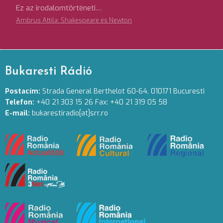
Ez az irodalomtörténeti…
Ambrus Attila: Shakespeare és Newton
Bukaresti Rádió
Postacím:
Strada General Berthelot 60-64. 010171 Bucuresti
Telefon:
+40 21 303 15 26 Fax: +40 21 319 05 58
E-mail:
bukarestiradio[at]srr.ro