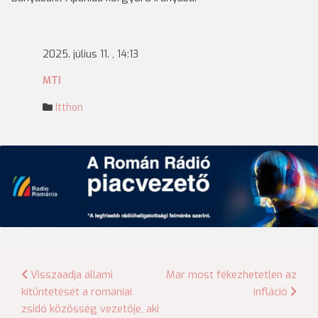
2025. július 11. , 14:13
MTI
Itthon
Bejegyzés
Visszaadja állami
Már most fékezhetetlen az
kitüntetését a romániai
infláció
navigáció
zsidó közösség vezetője, aki