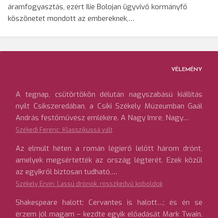
áramfogyasztás, ezért Ilie Bolojan ügyvivő kormányfő
köszönetet mondott az embereknek,…
VÉLEMÉNY
A tegnap, csütörtökön délután nagyszabású kiállítás
nyílt Csíkszeredában, a Csíki Székely Múzeumban Gaál
András festőművész emlékére. A Nagy Imre, Nagy…
Székedi Ferenc: Klasszikussá vált
Az elmúlt héten a román légierő lelőtt három drónt,
amelyek megsértették az ország légterét. Ezek közül
az egyikről biztosan tudható,…
Székely Ervin: Lassú drónok, rosszkedvű koboldok
Shakespeare halott; Cervantes is halott…; és én se
érzem jól magam – kezdte egyik előadását Mark Twain.