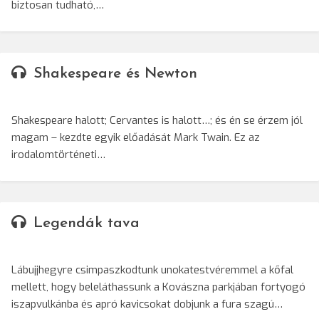
biztosan tudható,…
Shakespeare és Newton
Shakespeare halott; Cervantes is halott…; és én se érzem jól
magam – kezdte egyik előadását Mark Twain. Ez az
irodalomtörténeti…
Legendák tava
Lábujjhegyre csimpaszkodtunk unokatestvéremmel a kőfal
mellett, hogy beleláthassunk a Kovászna parkjában fortyogó
iszapvulkánba és apró kavicsokat dobjunk a fura szagú…