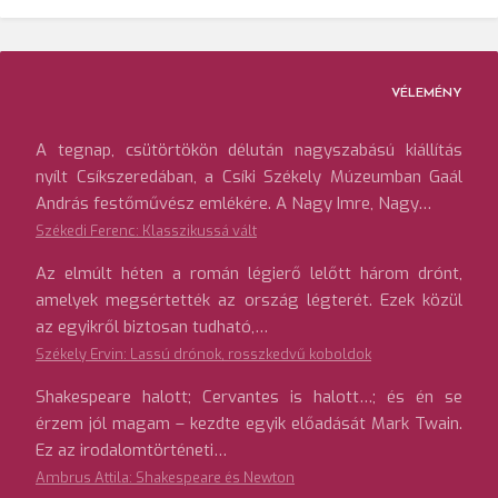
VÉLEMÉNY
A tegnap, csütörtökön délután nagyszabású kiállítás
nyílt Csíkszeredában, a Csíki Székely Múzeumban Gaál
András festőművész emlékére. A Nagy Imre, Nagy…
Székedi Ferenc: Klasszikussá vált
Az elmúlt héten a román légierő lelőtt három drónt,
amelyek megsértették az ország légterét. Ezek közül
az egyikről biztosan tudható,…
Székely Ervin: Lassú drónok, rosszkedvű koboldok
Shakespeare halott; Cervantes is halott…; és én se
érzem jól magam – kezdte egyik előadását Mark Twain.
Ez az irodalomtörténeti…
Ambrus Attila: Shakespeare és Newton