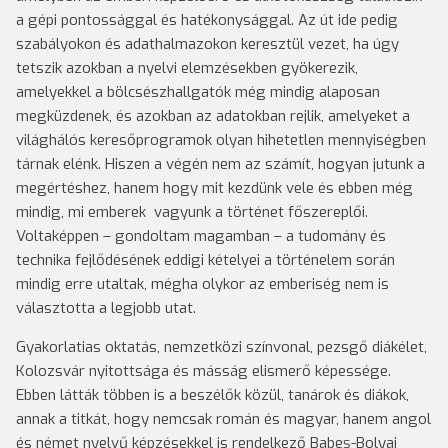
a gépi pontossággal és hatékonysággal. Az út ide pedig
szabályokon és adathalmazokon keresztül vezet, ha úgy
tetszik azokban a nyelvi elemzésekben gyökerezik,
amelyekkel a bölcsészhallgatók még mindig alaposan
megküzdenek, és azokban az adatokban rejlik, amelyeket a
világhálós keresőprogramok olyan hihetetlen mennyiségben
tárnak elénk. Hiszen a végén nem az számít, hogyan jutunk a
megértéshez, hanem hogy mit kezdünk vele és ebben még
mindig, mi emberek vagyunk a történet főszereplői.
Voltaképpen – gondoltam magamban – a tudomány és
technika fejlődésének eddigi kételyei a történelem során
mindig erre utaltak, mégha olykor az emberiség nem is
választotta a legjobb utat.
Gyakorlatias oktatás, nemzetközi színvonal, pezsgő diákélet,
Kolozsvár nyitottsága és másság elismerő képessége.
Ebben látták többen is a beszélők közül, tanárok és diákok,
annak a titkát, hogy nemcsak román és magyar, hanem angol
és német nyelvű képzésekkel is rendelkező Babeş-Bolyai