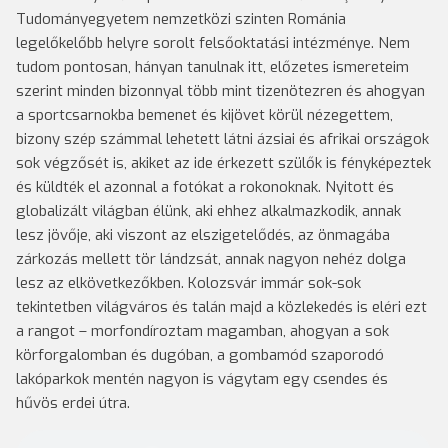
Tudományegyetem nemzetközi szinten Románia
legelőkelőbb helyre sorolt felsőoktatási intézménye. Nem
tudom pontosan, hányan tanulnak itt, előzetes ismereteim
szerint minden bizonnyal több mint tizenötezren és ahogyan
a sportcsarnokba bemenet és kijövet körül nézegettem,
bizony szép számmal lehetett látni ázsiai és afrikai országok
sok végzősét is, akiket az ide érkezett szülők is fényképeztek
és küldték el azonnal a fotókat a rokonoknak. Nyitott és
globalizált világban élünk, aki ehhez alkalmazkodik, annak
lesz jövője, aki viszont az elszigetelődés, az önmagába
zárkozás mellett tör lándzsát, annak nagyon nehéz dolga
lesz az elkövetkezőkben. Kolozsvár immár sok-sok
tekintetben világváros és talán majd a közlekedés is eléri ezt
a rangot – morfondíroztam magamban, ahogyan a sok
körforgalomban és dugóban, a gombamód szaporodó
lakóparkok mentén nagyon is vágytam egy csendes és
hűvös erdei útra.