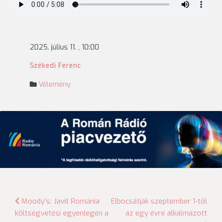
2025. július 11. , 10:00
Székedi Ferenc
Vélemény
Bejegyzés
Moody’s: Javít Románia
Elbocsátják szeptember 1-től
költségvetési egyenlegén a
az egy évre alkalmazott
navigáció