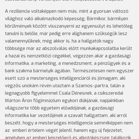
A reziliencia voltaképpen nem más, mint a gyorsan változó
világhoz való alkalmazkodó képesség. Bármikor, bármilyen
körülmények között visszanyerni az egyensúlyt és lehetőleg
tanulni is belőle, már pedig erre alighanem szükségük lesz
valamennyiüknek, még akkor is, ha a hallgatók nagy
többsége már az abszolválás előtt munkakapcsolatba került
a hazai és nemzetközi cégekkel, végezzen akár a gazdasági
informatika, a marketing, a menedzsment, a pénzügyek és a
bank szakma bármelyik ágában. Természetesen nem egyszer
esett szó a mesterséges intelligenciáról és jómagam, aki
végzős unokám révén utaztam a Szamos-.partra, talán a
legnagyobb figyelemmel Csala Dénesnek, a csíkszeredai
Márton Áron főgimnázium egykori diákjának, napjainkban
világszerte több egyetem előadójának, a gazdasági
informatika kar vezetőjének a szavait hallgattam, aki arról
beszélt, hogy a mesterséges intelligencia semmiképpen nem
az emberi értelem végét jelenti, hanem egy új fejezetet,
amelyben az emberi képzelőerő és alkotókészség találkozik