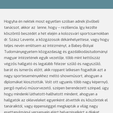
Hogyha én nektek most egyetlen szóban adnék jövőbeli
tanácsot, akkor az lenne, hogy – reziliencia. Igy kezdte
köszöntő beszédét a hét elején a kolozsvári sportcsarnokban
dr. Szász Levente, a közgázosok dékánhelyettese, vagy hogy
teljes nevén említsem az intézményt, a Babeş-Bolyai
Tudományegyetem közgazdaság és gazdálkodástudományi
magyar intézetének egyik vezetője, több mint kettőszáz
végzős hallgató és legalább félezer szülő és nagyszülő,
barát és ismerős előtt, akik roppant lelkesen fogadták azt a
nagy sporteseményekhez méltó showműsort, ahogyan a
diplomákat kiosztották. Volt ott ugyanis több nagy képernyő,
pergő nyelvű műsorvezető, szépen berendezett színpad, úgy
hogy mindenki láthatott-hallhatott mindent, ahogyan a
hallgatók az okleveleket egyenként átvették és köszöntek el
tanáraiktól, vagy éppenséggel megkapták a világ nagy
esettanulmányi versenyein elért helyezéseikért a díjakat.