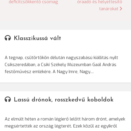
deficitcsökkentő csomag
óraadó és helyettesítő
tanárokat
Klasszikussá vált
A tegnap, csütörtökön délután nagyszabású kiállítás nyílt
Csíkszeredában, a Csíki Székely Múzeumban Gaál András
festőművész emlékére. A Nagy Imre, Nagy…
Lassú drónok, rosszkedvű koboldok
Az elmúlt héten a román légierő lelőtt három drónt, amelyek
megsértették az ország légterét. Ezek közül az egyikről