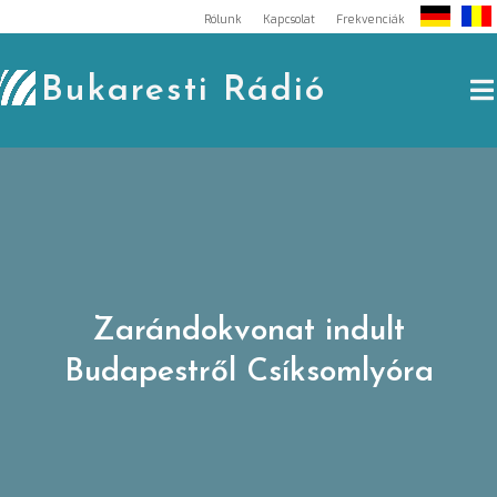
Skip
Rólunk
Kapcsolat
Frekvenciák
to
content
Bukaresti Rádió
Zarándokvonat indult
Budapestről Csíksomlyóra