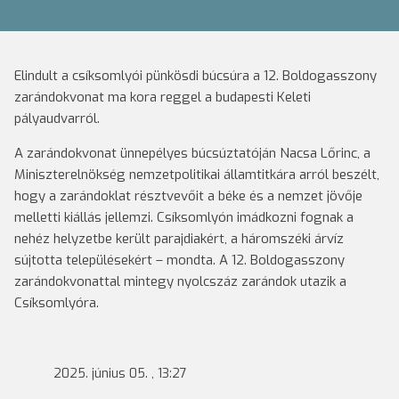
Elindult a csíksomlyói pünkösdi búcsúra a 12. Boldogasszony
zarándokvonat ma kora reggel a budapesti Keleti
pályaudvarról.
A zarándokvonat ünnepélyes búcsúztatóján Nacsa Lőrinc, a
Miniszterelnökség nemzetpolitikai államtitkára arról beszélt,
hogy a zarándoklat résztvevőit a béke és a nemzet jövője
melletti kiállás jellemzi. Csíksomlyón imádkozni fognak a
nehéz helyzetbe került parajdiakért, a háromszéki árvíz
sújtotta településekért – mondta. A 12. Boldogasszony
zarándokvonattal mintegy nyolcszáz zarándok utazik a
Csíksomlyóra.
2025. június 05. , 13:27