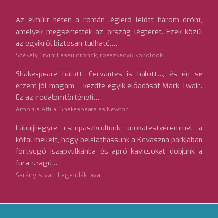
Az elmúlt héten a román légierő lelőtt három drónt,
amelyek megsértették az ország légterét. Ezek közül
az egyikről biztosan tudható,…
Székely Ervin: Lassú drónok, rosszkedvű koboldok
Shakespeare halott; Cervantes is halott…; és én se
érzem jól magam – kezdte egyik előadását Mark Twain.
Ez az irodalomtörténeti…
Ambrus Attila: Shakespeare és Newton
Lábujjhegyre csimpaszkodtunk unokatestvéremmel a
kőfal mellett, hogy beleláthassunk a Kovászna parkjában
fortyogó iszapvulkánba és apró kavicsokat dobjunk a
fura szagú…
Sarány István: Legendák tava