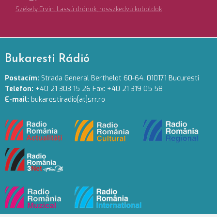
Székely Ervin: Lassú drónok, rosszkedvű koboldok
Bukaresti Rádió
Postacím:
Strada General Berthelot 60-64. 010171 Bucuresti
Telefon:
+40 21 303 15 26 Fax: +40 21 319 05 58
E-mail:
bukarestiradio[at]srr.ro