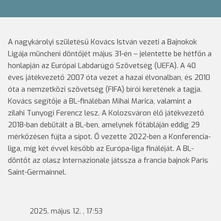
A nagykárolyi születésű Kovács István vezeti a Bajnokok
Ligája müncheni döntőjét május 31-én – jelentette be hétfőn a
honlapján az Európai Labdarúgó Szövetség (UEFA). A 40
éves játékvezető 2007 óta vezet a hazai élvonalban, és 2010
óta a nemzetközi szövetség (FIFA) bírói keretének a tagja.
Kovács segítője a BL-fináléban Mihai Marica, valamint a
zilahi Tunyogi Ferencz lesz. A Kolozsváron élő játékvezető
2018-ban debütált a BL-ben, amelynek főtábláján eddig 29
mérkőzésen fújta a sípot. Ő vezette 2022-ben a Konferencia-
liga, míg két évvel később az Európa-liga fináléját. A BL-
döntőt az olasz Internazionale játssza a francia bajnok Paris
Saint-Germainnel.
2025. május 12. , 17:53