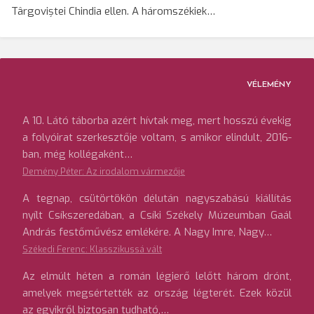
Târgoviștei Chindia ellen. A háromszékiek…
VÉLEMÉNY
A 10. Látó táborba azért hívtak meg, mert hosszú évekig
a folyóirat szerkesztője voltam, s amikor elindult, 2016-
ban, még kollégaként…
Demény Péter: Az irodalom vármezője
A tegnap, csütörtökön délután nagyszabású kiállítás
nyílt Csíkszeredában, a Csíki Székely Múzeumban Gaál
András festőművész emlékére. A Nagy Imre, Nagy…
Székedi Ferenc: Klasszikussá vált
Az elmúlt héten a román légierő lelőtt három drónt,
amelyek megsértették az ország légterét. Ezek közül
az egyikről biztosan tudható,…