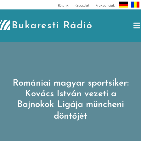
Skip
Rólunk
Kapcsolat
Frekvenciák
to
content
Bukaresti Rádió
Romániai magyar sportsiker:
Kovács István vezeti a
Bajnokok Ligája müncheni
döntőjét