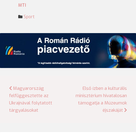
MTI
Sport
Bejegyzés
Magyarország
Első ízben a kulturális
felfüggesztette az
minisztérium hivatalosan
navigáció
Ukrajnával folytatott
támogatja a Múzeumok
tárgyalásokat
éjszakáját