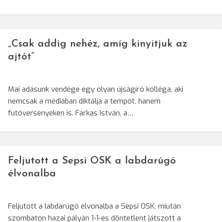
„Csak addig nehéz, amíg kinyitjuk az
ajtót”
Mai adásunk vendége egy olyan újságíró kolléga, aki
nemcsak a médiában diktálja a tempót, hanem
futóversenyeken is. Farkas István, a…
Feljutott a Sepsi OSK a labdarúgó
élvonalba
Feljutott a labdarúgó élvonalba a Sepsi OSK, miután
szombaton hazai pályán 1-1-es döntetlent játszott a