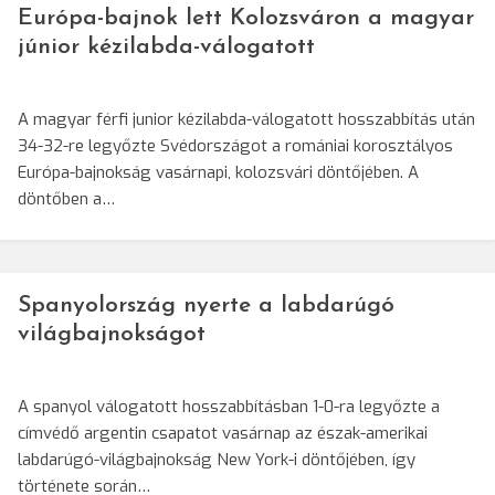
Európa-bajnok lett Kolozsváron a magyar
júnior kézilabda-válogatott
A magyar férfi junior kézilabda-válogatott hosszabbítás után
34-32-re legyőzte Svédországot a romániai korosztályos
Európa-bajnokság vasárnapi, kolozsvári döntőjében. A
döntőben a…
Spanyolország nyerte a labdarúgó
világbajnokságot
A spanyol válogatott hosszabbításban 1-0-ra legyőzte a
címvédő argentin csapatot vasárnap az észak-amerikai
labdarúgó-világbajnokság New York-i döntőjében, így
története során…