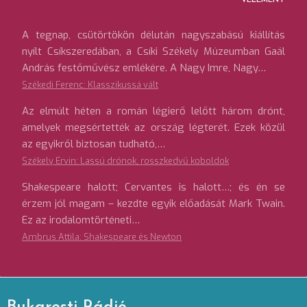
VÉLEMÉNY
A tegnap, csütörtökön délután nagyszabású kiállítás
nyílt Csíkszeredában, a Csíki Székely Múzeumban Gaál
András festőművész emlékére. A Nagy Imre, Nagy…
Székedi Ferenc: Klasszikussá vált
Az elmúlt héten a román légierő lelőtt három drónt,
amelyek megsértették az ország légterét. Ezek közül
az egyikről biztosan tudható,…
Székely Ervin: Lassú drónok, rosszkedvű koboldok
Shakespeare halott; Cervantes is halott…; és én se
érzem jól magam – kezdte egyik előadását Mark Twain.
Ez az irodalomtörténeti…
Ambrus Attila: Shakespeare és Newton