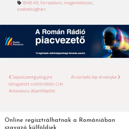
1848-49
,
forradalom
,
megemlékezés
,
szabadságharc
Bejegyzés
Sepsiszentgyörgyre
Árvízriadó lép érvénybe
látogatott csütörtökön Crin
navigáció
Antonescu államfőjelölt
Online regisztrálhatnak a Romániában
szavazó külföldiek