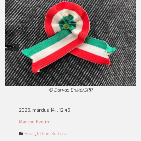
Darvas Enikő/SRR
2025. március 14. , 12:45
Márton Evelin
Hírek
,
Itthon
,
Kultúra