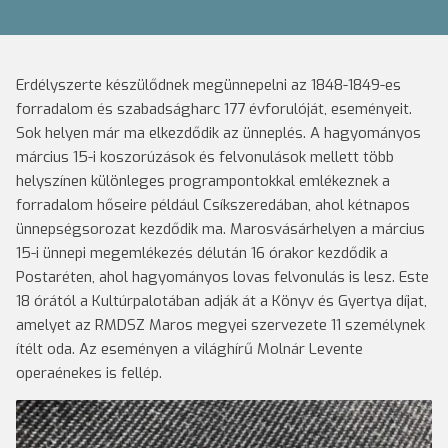
Erdélyszerte készülődnek megünnepelni az 1848-1849-es
forradalom és szabadságharc 177 évforulóját, eseményeit.
Sok helyen már ma elkezdődik az ünneplés. A hagyományos
március 15-i koszorúzások és felvonulások mellett több
helyszínen különleges programpontokkal emlékeznek a
forradalom hőseire például Csíkszeredában, ahol kétnapos
ünnepségsorozat kezdődik ma. Marosvásárhelyen a március
15-i ünnepi megemlékezés délután 16 órakor kezdődik a
Postaréten, ahol hagyományos lovas felvonulás is lesz. Este
18 órától a Kultúrpalotában adják át a Könyv és Gyertya díjat,
amelyet az RMDSZ Maros megyei szervezete 11 személynek
ítélt oda. Az eseményen a világhírű Molnár Levente
operaénekes is fellép.