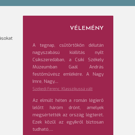
VÉLEMÉNY
dásokat
A tegnap, csütörtökön délután
nagyszabású kiállítás nyílt
Csíkszeredában, a Csíki Székely
Múzeumban Gaál András
festőművész emlékére. A Nagy
Imre, Nagy…
Székedi Ferenc: Klasszikussá vált
Az elmúlt héten a román légierő
lelőtt három drónt, amelyek
megsértették az ország légterét.
Ezek közül az egyikről biztosan
tudható,…