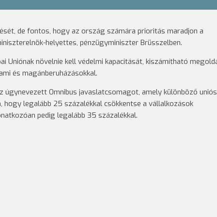
sét, de fontos, hogy az ország számára prioritás maradjon a
iniszterelnök-helyettes, pénzügyminiszter Brüsszelben.
ai Uniónak növelnie kell védelmi kapacitását, kiszámítható megol
llami és magánberuházásokkal.
z úgynevezett Omnibus javaslatcsomagot, amely különböző uniós
, hogy legalább 25 százalékkal csökkentse a vállalkozások
vonatkozóan pedig legalább 35 százalékkal.