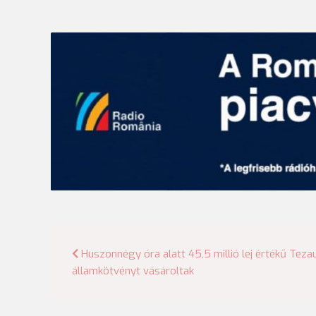
Bejegyzés
Huszonnégy óra alatt 45,5 millió lej értékű Teza
államkötvényt vásároltak
navigáció