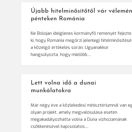
Újabb hitelminősítőtől vár vélemén
pénteken Románia
Ilie Bolojan ideiglenes kormányfő reményét fejezte
ki, hogy Románia megőrzi jelenlegi hitelminősítésé
a közelgő értékelés során. Ugyanakkor
hangsúlyozta, hogy mielőbb…
Lett volna idő a dunai
munkálatokra
Már négy éve a közlekedési minisztériumnál van e
olyan projekt, amely megvalósulása esetén
megakadályozhatta volna a Duna vízhozamának
csökkenésével kapcsolatos…