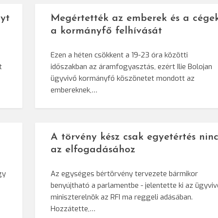
yt
Megértették az emberek és a cége
a kormányfő felhívását
Ezen a héten csökkent a 19-23 óra közötti
t
időszakban az áramfogyasztás, ezért Ilie Bolojan
ügyvivő kormányfő köszönetet mondott az
embereknek,…
A törvény kész csak egyetértés ninc
az elfogadásához
gy
Az egységes bértörvény tervezete bármikor
benyújtható a parlamentbe - jelentette ki az ügyvi
miniszterelnök az RFI ma reggeli adásában.
Hozzátette,…