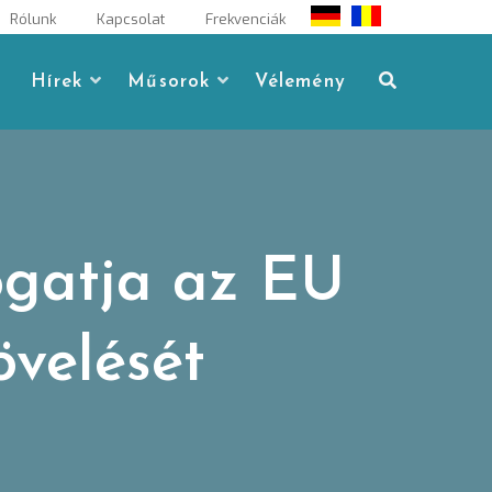
Rólunk
Kapcsolat
Frekvenciák
Hírek
Műsorok
Vélemény
ogatja az EU
övelését