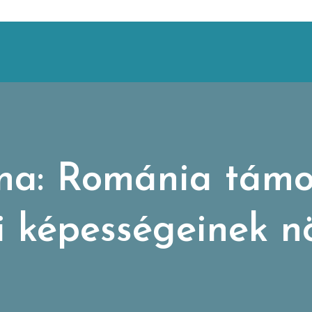
na: Románia tám
 képességeinek n