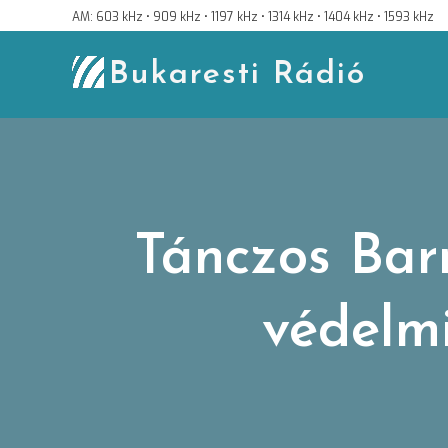
Skip
AM: 603 kHz • 909 kHz • 1197 kHz • 1314 kHz • 1404 kHz • 1593 kHz
to
content
Bukaresti Rádió
Tánczos Bar
védelmi