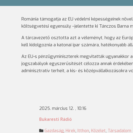
Románia támogatja az EU védelmi képességeinek növelé
költségvetési egyensúly –jelentette ki Tánczos Barna m
A tárcavezető osztotta azt a véleményt, hogy az Európ
kell kidolgoznia a katonai ipar számára, hatékonyabb á
Az EU-s pénzügyminiszterek megvitatták ugyanakkor a
jogszabályok egyszerűsítését célozza annak érdekében
adminisztratív terheit, a kis- és középvállalkozásokra 
2025. március 12. , 10:16
Bukaresti Rádió
Gazdaság
,
Hírek
,
Itthon
,
Közélet
,
Társadalom