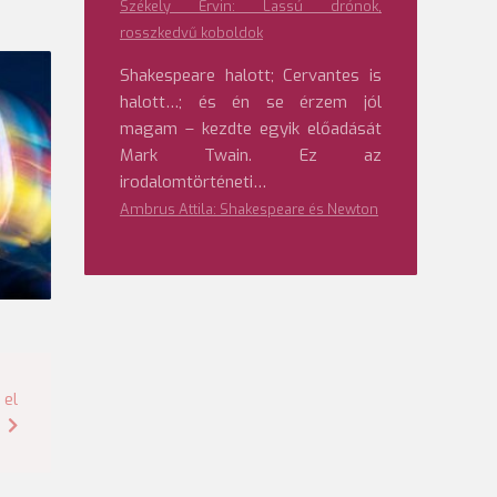
Székely Ervin: Lassú drónok,
rosszkedvű koboldok
Shakespeare halott; Cervantes is
halott…; és én se érzem jól
magam – kezdte egyik előadását
Mark Twain. Ez az
irodalomtörténeti…
Ambrus Attila: Shakespeare és Newton
 el