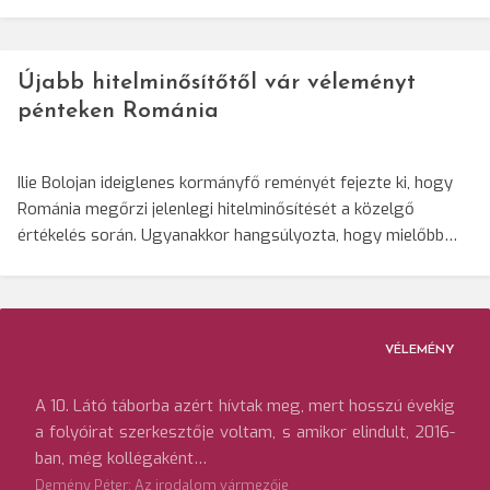
Újabb hitelminősítőtől vár véleményt
pénteken Románia
Ilie Bolojan ideiglenes kormányfő reményét fejezte ki, hogy
Románia megőrzi jelenlegi hitelminősítését a közelgő
értékelés során. Ugyanakkor hangsúlyozta, hogy mielőbb…
VÉLEMÉNY
A 10. Látó táborba azért hívtak meg, mert hosszú évekig
a folyóirat szerkesztője voltam, s amikor elindult, 2016-
ban, még kollégaként…
Demény Péter: Az irodalom vármezője