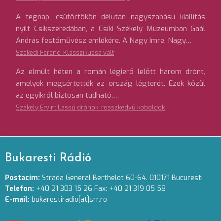
A tegnap, csütörtökön délután nagyszabású kiállítás
nyílt Csíkszeredában, a Csíki Székely Múzeumban Gaál
András festőművész emlékére. A Nagy Imre, Nagy…
Székedi Ferenc: Klasszikussá vált
Az elmúlt héten a román légierő lelőtt három drónt,
amelyek megsértették az ország légterét. Ezek közül
az egyikről biztosan tudható,…
Székely Ervin: Lassú drónok, rosszkedvű koboldok
Bukaresti Rádió
Postacím:
Strada General Berthelot 60-64. 010171 Bucuresti
Telefon:
+40 21 303 15 26 Fax: +40 21 319 05 58
E-mail:
bukarestiradio[at]srr.ro