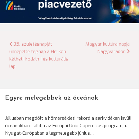
Bejegyzés
35. születésnapját
Magyar kultúra napja
ünnepelte tegnap a Helikon
Nagyváradon
navigáció
kétheti irodalmi és kulturális
lap
Egyre melegebbek az óceánok
Júliusban megdőlt a hőmérsékleti rekord a sarkvidéken kívüli
óceánokban - állítja az Európai Unió Copernicus programja.
Nyugat-Európában a legmelegebb június…