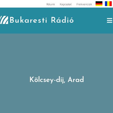
Skip
Rólunk
Kapcsolat
Frekvenciák
to
content
Bukaresti Rádió
Kölcsey-díj, Arad