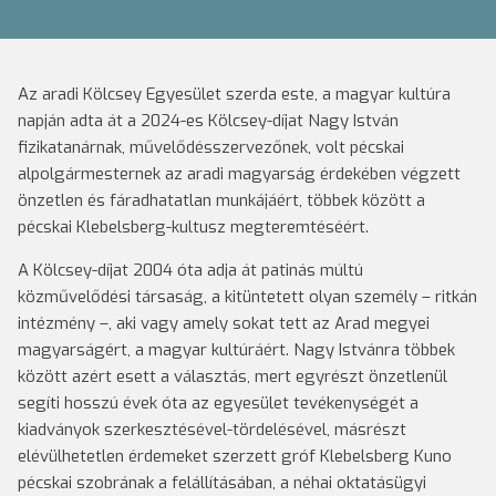
Az aradi Kölcsey Egyesület szerda este, a magyar kultúra
napján adta át a 2024-es Kölcsey-díjat Nagy István
fizikatanárnak, művelődésszervezőnek, volt pécskai
alpolgármesternek az aradi magyarság érdekében végzett
önzetlen és fáradhatatlan munkájáért, többek között a
pécskai Klebelsberg-kultusz megteremtéséért.
A Kölcsey-díjat 2004 óta adja át patinás múltú
közművelődési társaság, a kitüntetett olyan személy – ritkán
intézmény –, aki vagy amely sokat tett az Arad megyei
magyarságért, a magyar kultúráért. Nagy Istvánra többek
között azért esett a választás, mert egyrészt önzetlenül
segíti hosszú évek óta az egyesület tevékenységét a
kiadványok szerkesztésével-tördelésével, másrészt
elévülhetetlen érdemeket szerzett gróf Klebelsberg Kuno
pécskai szobrának a felállításában, a néhai oktatásügyi