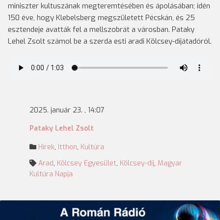
miniszter kultuszának megteremtésében és ápolásában; idén
150 éve, hogy Klebelsberg megszületett Pécskán, és 25
esztendeje avatták fel a mellszobrát a városban. Pataky
Lehel Zsolt számol be a szerda esti aradi Kölcsey-díjátadóról.
2025. január 23. , 14:07
Pataky Lehel Zsolt
Hírek
,
Itthon
,
Kultúra
Arad
,
Kölcsey Egyesület
,
Kölcsey-díj
,
Magyar
Kultúra Napja