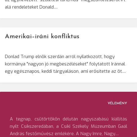
alá rendeleteket Donald…
Amerikai–iráni konfliktus
Donlad Trump elnök szerdán arról nyilatkozott, hogy
kormánya "nagyon jó megbeszéléseket" folytatott Iránnal
egy egésznapos, keddi tárgyaláson, ami erősítette az öt…
VÉLEMÉNY
A tegnap, csütörtökön délután nagyszabású kiállítás
nyílt Csíkszeredában, a Csíki Székely Múzeumban Gaál
András festőművész emlékére. A Nagy Imre, Nagy…