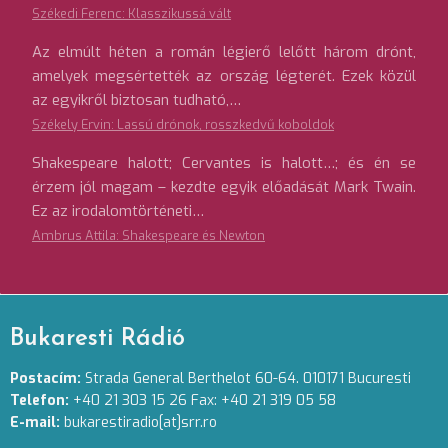
Székedi Ferenc: Klasszikussá vált
Az elmúlt héten a román légierő lelőtt három drónt,
amelyek megsértették az ország légterét. Ezek közül
az egyikről biztosan tudható,…
Székely Ervin: Lassú drónok, rosszkedvű koboldok
Shakespeare halott; Cervantes is halott…; és én se
érzem jól magam – kezdte egyik előadását Mark Twain.
Ez az irodalomtörténeti…
Ambrus Attila: Shakespeare és Newton
Bukaresti Rádió
Postacím:
Strada General Berthelot 60-64. 010171 Bucuresti
Telefon:
+40 21 303 15 26 Fax: +40 21 319 05 58
E-mail:
bukarestiradio[at]srr.ro