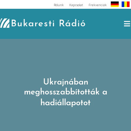
Skip
Rólunk
Kapcsolat
Frekvenciák
to
content
Bukaresti Rádió
Ukrajnában
meghosszabbították a
hadiállapotot