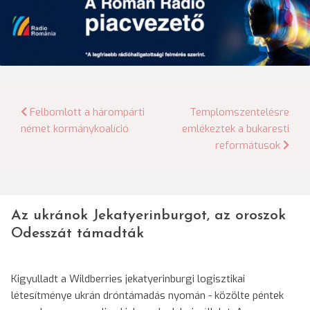
Bejegyzés
Felbomlott a hárompárti
Templomszentelésre
német kormánykoalíció
emlékeztek a bukaresti
navigáció
reformátusok
Az ukránok Jekatyerinburgot, az oroszok
Odesszát támadták
Kigyulladt a Wildberries jekatyerinburgi logisztikai
létesítménye ukrán dróntámadás nyomán - közölte péntek