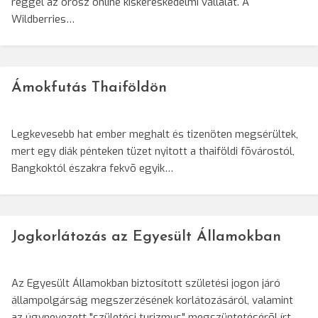
reggel az orosz online kiskereskedelmi vállalat. A
Wildberries…
Ámokfutás Thaiföldön
Legkevesebb hat ember meghalt és tizenöten megsérültek,
mert egy diák pénteken tüzet nyitott a thaiföldi fõvárostól,
Bangkoktól északra fekvõ egyik…
Jogkorlátozás az Egyesült Államokban
Az Egyesült Államokban biztosított születési jogon járó
állampolgárság megszerzésének korlátozásáról, valamint
az úgynevezett "születési turizmus" megszüntetésérõl írt