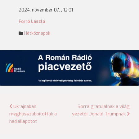
2024. november 07. , 12:01
Forró László
Hétköznapok
Bejegyzés
Ukrajnában
Sorra gratulálnak a világ
meghosszabbították a
vezetői Donald Trumpnak
navigáció
hadiállapotot