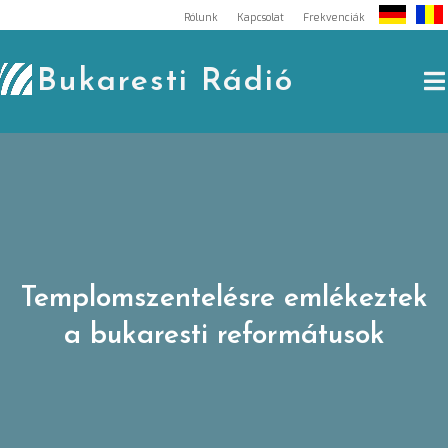
Skip
Rólunk
Kapcsolat
Frekvenciák
to
content
Bukaresti Rádió
Templomszentelésre emlékeztek
a bukaresti reformátusok