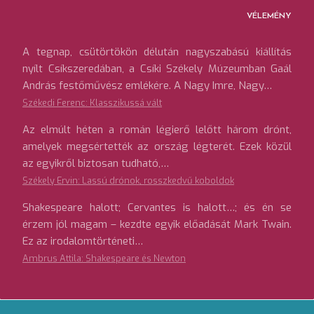
VÉLEMÉNY
A tegnap, csütörtökön délután nagyszabású kiállítás
nyílt Csíkszeredában, a Csíki Székely Múzeumban Gaál
András festőművész emlékére. A Nagy Imre, Nagy…
Székedi Ferenc: Klasszikussá vált
Az elmúlt héten a román légierő lelőtt három drónt,
amelyek megsértették az ország légterét. Ezek közül
az egyikről biztosan tudható,…
Székely Ervin: Lassú drónok, rosszkedvű koboldok
Shakespeare halott; Cervantes is halott…; és én se
érzem jól magam – kezdte egyik előadását Mark Twain.
Ez az irodalomtörténeti…
Ambrus Attila: Shakespeare és Newton