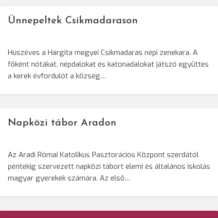
Ünnepeltek Csíkmadarason
Húszéves a Hargita megyei Csíkmadaras népi zenekara. A
főként nótákat, népdalokat és katonadalokat játszó együttes
a kerek évfordulót a község…
Napközi tábor Aradon
Az Aradi Római Katolikus Pasztorációs Központ szerdától
péntekig szervezett napközi tábort elemi és általános iskolás
magyar gyerekek számára. Az első…