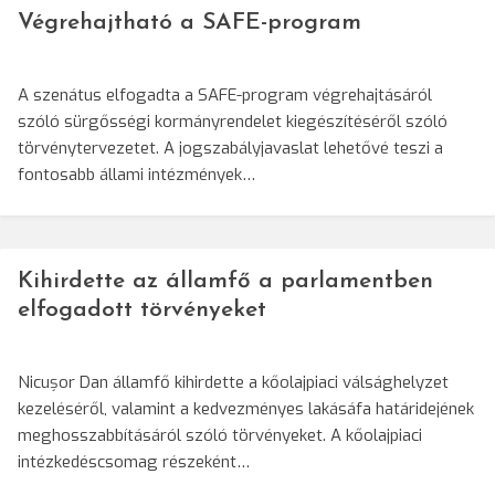
Végrehajtható a SAFE-program
A szenátus elfogadta a SAFE-program végrehajtásáról
szóló sürgősségi kormányrendelet kiegészítéséről szóló
törvénytervezetet. A jogszabályjavaslat lehetővé teszi a
fontosabb állami intézmények…
Kihirdette az államfő a parlamentben
elfogadott törvényeket
Nicușor Dan államfő kihirdette a kőolajpiaci válsághelyzet
kezeléséről, valamint a kedvezményes lakásáfa határidejének
meghosszabbításáról szóló törvényeket. A kőolajpiaci
intézkedéscsomag részeként…