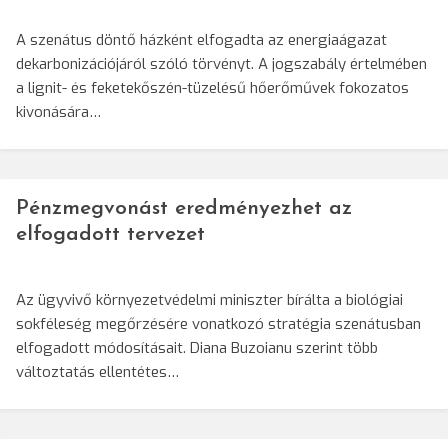
A szenátus döntő házként elfogadta az energiaágazat
dekarbonizációjáról szóló törvényt. A jogszabály értelmében
a lignit- és feketekőszén-tüzelésű hőerőművek fokozatos
kivonására…
Pénzmegvonást eredményezhet az
elfogadott tervezet
Az ügyvivő környezetvédelmi miniszter bírálta a biológiai
sokféleség megőrzésére vonatkozó stratégia szenátusban
elfogadott módosításait. Diana Buzoianu szerint több
változtatás ellentétes…