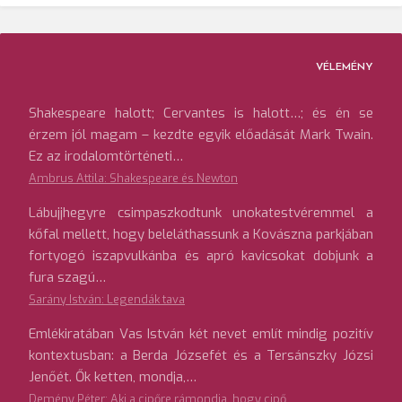
VÉLEMÉNY
Shakespeare halott; Cervantes is halott…; és én se
érzem jól magam – kezdte egyik előadását Mark Twain.
Ez az irodalomtörténeti…
Ambrus Attila: Shakespeare és Newton
Lábujjhegyre csimpaszkodtunk unokatestvéremmel a
kőfal mellett, hogy beleláthassunk a Kovászna parkjában
fortyogó iszapvulkánba és apró kavicsokat dobjunk a
fura szagú…
Sarány István: Legendák tava
Emlékiratában Vas István két nevet említ mindig pozitív
kontextusban: a Berda Józsefét és a Tersánszky Józsi
Jenőét. Ők ketten, mondja,…
Demény Péter: Aki a cipőre rámondja, hogy cipő