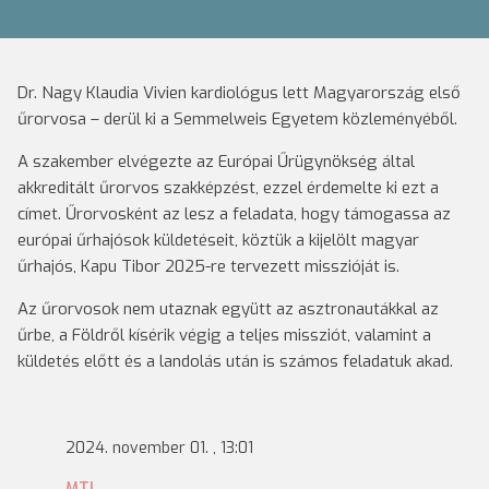
Dr. Nagy Klaudia Vivien kardiológus lett Magyarország első
űrorvosa – derül ki a Semmelweis Egyetem közleményéből.
A szakember elvégezte az Európai Űrügynökség által
akkreditált űrorvos szakképzést, ezzel érdemelte ki ezt a
címet. Űrorvosként az lesz a feladata, hogy támogassa az
európai űrhajósok küldetéseit, köztük a kijelölt magyar
űrhajós, Kapu Tibor 2025-re tervezett misszióját is.
Az űrorvosok nem utaznak együtt az asztronautákkal az
űrbe, a Földről kísérik végig a teljes missziót, valamint a
küldetés előtt és a landolás után is számos feladatuk akad.
2024. november 01. , 13:01
MTI