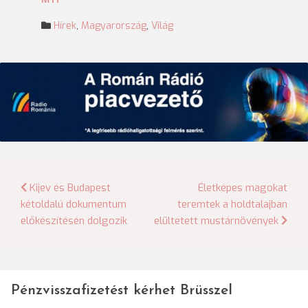
Hírek
,
Magyarország
,
Világ
Bejegyzés
Kijev és Budapest
Életképes magokat
kétoldalú dokumentum
teremtek a holdtalajban
navigáció
előkészítésén dolgozik
elültetett mustárnövények
Pénzvisszafizetést kérhet Brüsszel