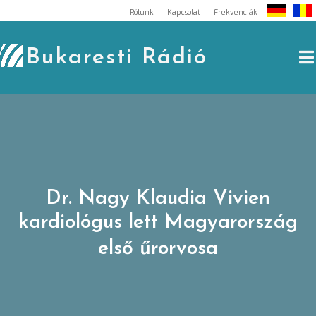
Skip
Rólunk
Kapcsolat
Frekvenciák
to
content
Bukaresti Rádió
Dr. Nagy Klaudia Vivien
kardiológus lett Magyarország
első űrorvosa