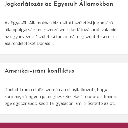
Jogkorlátozás az Egyesült Államokban
Az Egyesült Államokban biztosított születési jogon járó
állampolgárság megszerzésének korlátozásáról, valamint
az úgynevezett "születési turizmus" megszüntetésérõl írt
alá rendeleteket Donald…
Amerikai–iráni konfliktus
Donlad Trump elnök szerdán arról nyilatkozott, hogy
kormánya "nagyon jó megbeszéléseket" folytatott Iránnal
egy egésznapos, keddi tárgyaláson, ami erősítette az öt…