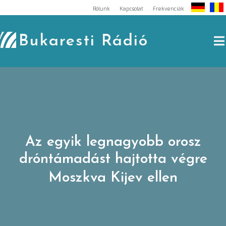
Skip
Rólunk
Kapcsolat
Frekvenciák
to
content
Bukaresti Rádió
Az egyik legnagyobb orosz
dróntámadást hajtotta végre
Moszkva Kijev ellen