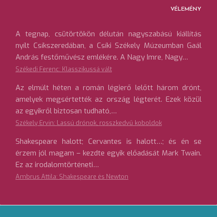
VÉLEMÉNY
A tegnap, csütörtökön délután nagyszabású kiállítás
nyílt Csíkszeredában, a Csíki Székely Múzeumban Gaál
András festőművész emlékére. A Nagy Imre, Nagy…
Székedi Ferenc: Klasszikussá vált
Az elmúlt héten a román légierő lelőtt három drónt,
amelyek megsértették az ország légterét. Ezek közül
az egyikről biztosan tudható,…
Székely Ervin: Lassú drónok, rosszkedvű koboldok
Shakespeare halott; Cervantes is halott…; és én se
érzem jól magam – kezdte egyik előadását Mark Twain.
Ez az irodalomtörténeti…
Ambrus Attila: Shakespeare és Newton