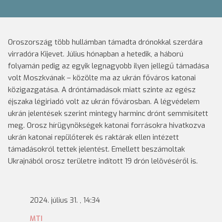
Oroszország több hullámban támadta drónokkal szerdára
virradóra Kijevet. Július hónapban a hetedik, a háború
folyamán pedig az egyik legnagyobb ilyen jellegű támadása
volt Moszkvának – közölte ma az ukrán főváros katonai
közigazgatása. A dróntámadások miatt szinte az egész
éjszaka légiriadó volt az ukrán fővárosban. A légvédelem
ukrán jelentések szerint mintegy harminc drónt semmisített
meg. Orosz hírügynökségek katonai forrásokra hivatkozva
ukrán katonai repülőterek és raktárak ellen intézett
támadásokról tettek jelentést. Emellett beszámoltak
Ukrajnából orosz területre indított 19 drón lelövéséről is.
2024. július 31. , 14:34
MTI