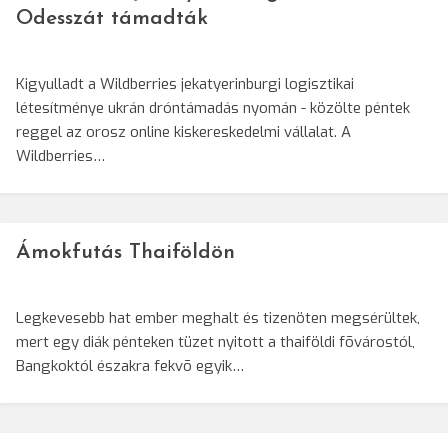
Odesszát támadták
Kigyulladt a Wildberries jekatyerinburgi logisztikai
létesítménye ukrán dróntámadás nyomán - közölte péntek
reggel az orosz online kiskereskedelmi vállalat. A
Wildberries…
Ámokfutás Thaiföldön
Legkevesebb hat ember meghalt és tizenöten megsérültek,
mert egy diák pénteken tüzet nyitott a thaiföldi fõvárostól,
Bangkoktól északra fekvõ egyik…