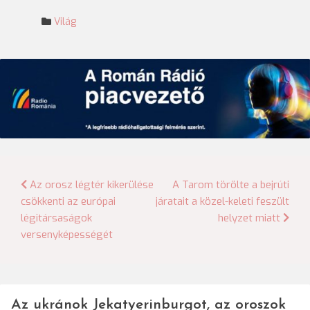
Világ
Bejegyzés
Az orosz légtér kikerülése
A Tarom törölte a bejrúti
csökkenti az európai
járatait a közel-keleti feszült
navigáció
légitársaságok
helyzet miatt
versenyképességét
Az ukránok Jekatyerinburgot, az oroszok