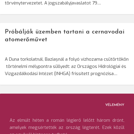
törvénytervezetet. A jogszabályjavaslatot 79…
Próbálják üzemben tartani a cernavodai
atomerőművet
A Duna torkolatnál, Baziașnál a folyó vízhozama csütörtökön
történelmi mélypontra süllyedt: az Országos Hidrológiai és
Vízgazdálkodási Intézet (INHGA) frissített prognózisa…
VÉLEMÉNY
Az elmúlt héten a román légierő lelőtt három drónt,
amelyek megsértették az ország légterét. Ezek közül