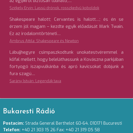
az egyikről biztosan tudható,…
Székely Ervin: Lassú drónok, rosszkedvű koboldok
Shakespeare halott; Cervantes is halott…; és én se
érzem jól magam – kezdte egyik előadását Mark Twain.
Ez az irodalomtörténeti…
Ambrus Attila: Shakespeare és Newton
Lábujjhegyre csimpaszkodtunk unokatestvéremmel a
kőfal mellett, hogy beleláthassunk a Kovászna parkjában
fortyogó iszapvulkánba és apró kavicsokat dobjunk a
fura szagú…
Sarány István: Legendák tava
Bukaresti Rádió
Postacím:
Strada General Berthelot 60-64. 010171 Bucuresti
Telefon:
+40 21 303 15 26 Fax: +40 21 319 05 58