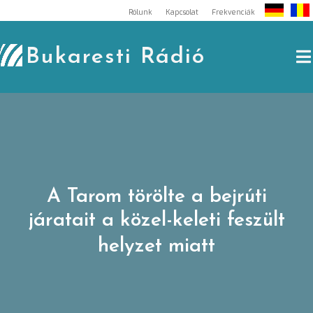
Skip
Rólunk
Kapcsolat
Frekvenciák
to
content
Bukaresti Rádió
A Tarom törölte a bejrúti
járatait a közel-keleti feszült
helyzet miatt