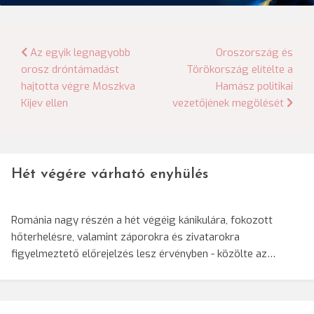
Bejegyzés
Az egyik legnagyobb
Oroszország és
orosz dróntámadást
Törökország elítélte a
navigáció
hajtotta végre Moszkva
Hamász politikai
Kijev ellen
vezetőjének megölését
Hét végére várható enyhülés
Románia nagy részén a hét végéig kánikulára, fokozott
hőterhelésre, valamint záporokra és zivatarokra
figyelmeztető előrejelzés lesz érvényben - közölte az…