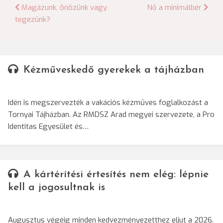
Bejegyzés
Magázunk, önözünk vagy
Nő a minimálbér
tegezünk?
navigáció
Kézműveskedő gyerekek a tájházban
Idén is megszervezték a vakációs kézműves foglalkozást a
Tornyai Tájházban. Az RMDSZ Arad megyei szervezete, a Pro
Identitas Egyesület és…
A kártérítési értesítés nem elég: lépnie
kell a jogosultnak is
Augusztus végéig minden kedvezményezetthez eljut a 2026.