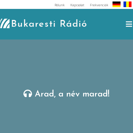
Skip
Rólunk
Kapcsolat
Frekvenciák
to
content
Bukaresti Rádió
Arad, a név marad!