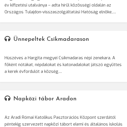
év kifizetési utalványa – adta hírül közösségi oldalán az
Országos Tulajdon-visszaszolgáltatási Hatóság elnöke,…
Ünnepeltek Csíkmadarason
Húszéves a Hargita megyei Csíkmadaras népi zenekara. A
főként nótákat, népdalokat és katonadalokat játszó együttes
a kerek évfordulót a község…
Napközi tábor Aradon
Az Aradi Római Katolikus Pasztorációs Központ szerdától
péntekig szervezett napközi tábort elemi és általános iskolás