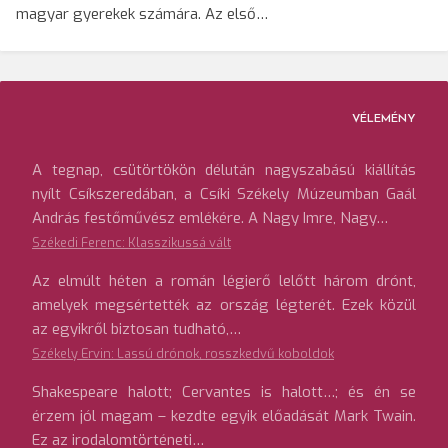
magyar gyerekek számára. Az első…
VÉLEMÉNY
A tegnap, csütörtökön délután nagyszabású kiállítás
nyílt Csíkszeredában, a Csíki Székely Múzeumban Gaál
András festőművész emlékére. A Nagy Imre, Nagy…
Székedi Ferenc: Klasszikussá vált
Az elmúlt héten a román légierő lelőtt három drónt,
amelyek megsértették az ország légterét. Ezek közül
az egyikről biztosan tudható,…
Székely Ervin: Lassú drónok, rosszkedvű koboldok
Shakespeare halott; Cervantes is halott…; és én se
érzem jól magam – kezdte egyik előadását Mark Twain.
Ez az irodalomtörténeti…