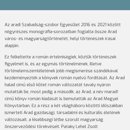
Az aradi Szabadság-szobor Egyesület 2016 és 2021 között
négyrészes monográfia-sorozatban foglalta össze Arad
város- és magyarságtörténetét, helyi történészek írásai
alapján.
Ez felkeltette a román értelmiségiek, köztük történészek
figyelmét is, és az egymás történelmének, illetve
történelemszemléletének jobb megismerése szándékával
kezdeményezték a könyvek román nyelvű fordítását. Az Arad
halad című első kötet román változatát tavaly nyáron
mutatták be, most pedig a második, az Arad, a név marad!
című könyv román kiadását is bemutatták az Arad Megyei
Könyvtárban. Ez a rész a két világháború közötti időszakban
ismerteti Arad gazdasági, társadalmi és kulturális életének
változásait, a kisebbségi létbe szorult magyarság
önszerveződési törekvéseit. Pataky Lehel Zsolt