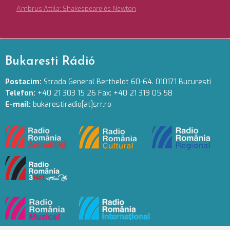
Ambrus Attila: Shakespeare és Newton
Bukaresti Rádió
Postacím:
Strada General Berthelot 60-64. 010171 Bucuresti
Telefon:
+40 21 303 15 26 Fax: +40 21 319 05 58
E-mail:
bukarestiradio[at]srr.ro