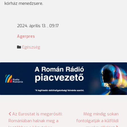
kórház menedzsere.
2024. április 13. , 09:17
Agerpres
Egészség
Bejegyzés
Az Eurostat is megerősíti:
Még mindig sokan
Romániában halnak meg a
fontolgatják a külföldi
navigáció