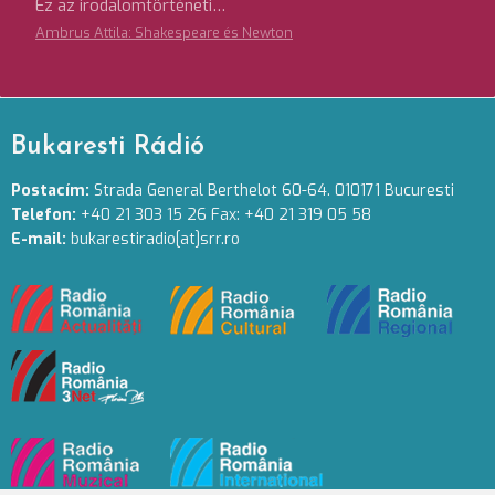
Ez az irodalomtörténeti…
Ambrus Attila: Shakespeare és Newton
Bukaresti Rádió
Postacím:
Strada General Berthelot 60-64. 010171 Bucuresti
Telefon:
+40 21 303 15 26 Fax: +40 21 319 05 58
E-mail:
bukarestiradio[at]srr.ro