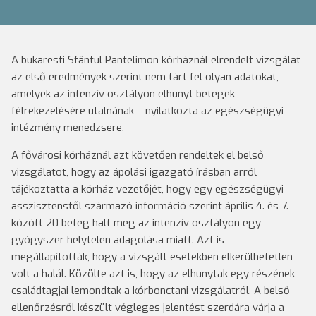
A bukaresti Sfântul Pantelimon kórháznál elrendelt vizsgálat
az első eredmények szerint nem tárt fel olyan adatokat,
amelyek az intenzív osztályon elhunyt betegek
félrekezelésére utalnának – nyilatkozta az egészségügyi
intézmény menedzsere.
A fővárosi kórháznál azt követően rendeltek el belső
vizsgálatot, hogy az ápolási igazgató írásban arról
tájékoztatta a kórház vezetőjét, hogy egy egészségügyi
asszisztenstől származó információ szerint április 4. és 7.
között 20 beteg halt meg az intenzív osztályon egy
gyógyszer helytelen adagolása miatt. Azt is
megállapították, hogy a vizsgált esetekben elkerülhetetlen
volt a halál. Közölte azt is, hogy az elhunytak egy részének
családtagjai lemondtak a kórbonctani vizsgálatról. A belső
ellenőrzésről készült végleges jelentést szerdára várja a