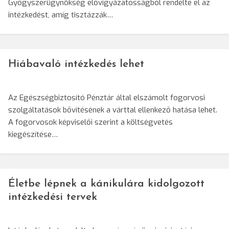
Gyógyszerügynökség elővigyázatosságból rendelte el az
intézkedést, amíg tisztázzák…
Hiábavaló intézkedés lehet
Az Egészségbiztosító Pénztár által elszámolt fogorvosi
szolgáltatások bővítésének a várttal ellenkező hatása lehet.
A fogorvosok képviselői szerint a költségvetés
kiegészítése…
Életbe lépnek a kánikulára kidolgozott
intézkedési tervek