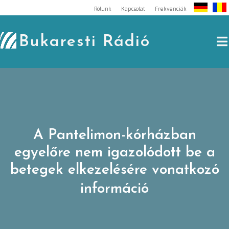
Skip
Rólunk
Kapcsolat
Frekvenciák
to
content
Bukaresti Rádió
A Pantelimon-kórházban
egyelőre nem igazolódott be a
betegek elkezelésére vonatkozó
információ