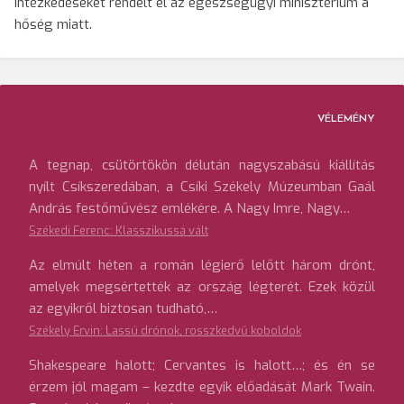
Intézkedéseket rendelt el az egészségügyi minisztérium a
hőség miatt.
VÉLEMÉNY
A tegnap, csütörtökön délután nagyszabású kiállítás
nyílt Csíkszeredában, a Csíki Székely Múzeumban Gaál
András festőművész emlékére. A Nagy Imre, Nagy…
Székedi Ferenc: Klasszikussá vált
Az elmúlt héten a román légierő lelőtt három drónt,
amelyek megsértették az ország légterét. Ezek közül
az egyikről biztosan tudható,…
Székely Ervin: Lassú drónok, rosszkedvű koboldok
Shakespeare halott; Cervantes is halott…; és én se
érzem jól magam – kezdte egyik előadását Mark Twain.