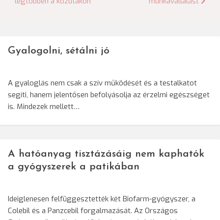
legtöbben a közutakon
munkavállalást
Gyalogolni, sétálni jó
A gyaloglás nem csak a szív működését és a testalkatot
segíti, hanem jelentősen befolyásolja az érzelmi egészséget
is. Mindezek mellett…
A hatóanyag tisztázásáig nem kaphatók
a gyógyszerek a patikában
Ideiglenesen felfüggesztették két Biofarm-gyógyszer, a
Colebil és a Panzcebil forgalmazását. Az Országos