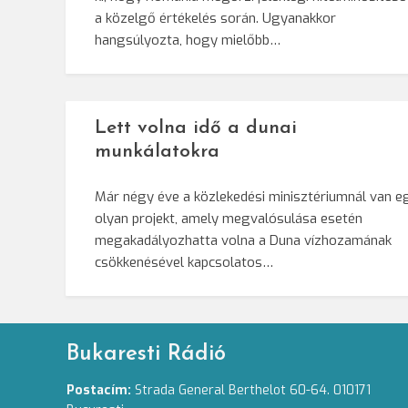
a közelgő értékelés során. Ugyanakkor
hangsúlyozta, hogy mielőbb…
Lett volna idő a dunai
munkálatokra
Már négy éve a közlekedési minisztériumnál van e
olyan projekt, amely megvalósulása esetén
megakadályozhatta volna a Duna vízhozamának
csökkenésével kapcsolatos…
Bukaresti Rádió
Postacím:
Strada General Berthelot 60-64. 010171