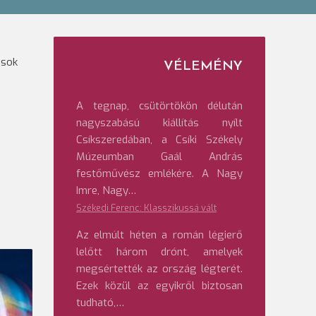
ások
VÉLEMÉNY
A tegnap, csütörtökön délután
nagyszabású kiállítás nyílt
Csíkszeredában, a Csíki Székely
Múzeumban Gaál András
festőművész emlékére. A Nagy
Imre, Nagy…
Székedi Ferenc: Klasszikussá vált
Az elmúlt héten a román légierő
lelőtt három drónt, amelyek
megsértették az ország légterét.
Ezek közül az egyikről biztosan
tudható,…