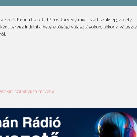
sre a 2015-ben hozott 115-ös törvény miatt volt szükség, amely
tként tervez indulni a helyhatósági választásokon, akkor a választ
ről.
ásokat szabályozó törvény