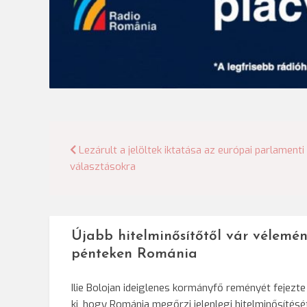
Bejegyzés
Lezárult a jelöltek iktatása az európai parlamenti
választásokra
navigáció
Újabb hitelminősítőtől vár vélemén
pénteken Románia
Ilie Bolojan ideiglenes kormányfő reményét fejezte
ki, hogy Románia megőrzi jelenlegi hitelminősítésé