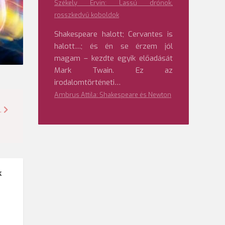
Székely Ervin: Lassú drónok,
rosszkedvű koboldok
Shakespeare halott; Cervantes is
halott…; és én se érzem jól
magam – kezdte egyik előadását
Mark Twain. Ez az
irodalomtörténeti…
Ambrus Attila: Shakespeare és Newton
.
k