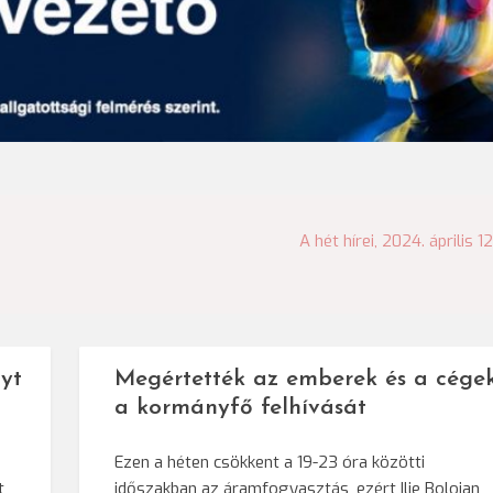
A hét hírei, 2024. április 12
yt
Megértették az emberek és a cége
a kormányfő felhívását
Ezen a héten csökkent a 19-23 óra közötti
t
időszakban az áramfogyasztás, ezért Ilie Bolojan