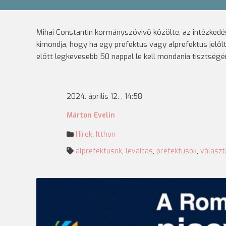
Mihai Constantin kormányszóvivő közölte, az intézkedé
kimondja, hogy ha egy prefektus vagy alprefektus jelöl
előtt legkevesebb 50 nappal le kell mondania tisztségé
2024. április 12. , 14:58
Márton Evelin
Hírek
,
Itthon
alprefektusok
,
leváltás
,
prefektusok
,
választ