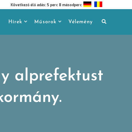
Következő élő adás: 5 perc 7 másodperc
Hírek
Műsorok
Vélemény
y alprefektust
a kormány.