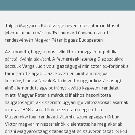
Talpra Magyarok Közössége néven mozgalom indítását
jelentette be a március 15-i nemzeti ünnepen tartott
rendezvényén Magyar Péter jogász Budapesten.
Azt mondta, hogy a most elindított mozgalmat politikai
párttá kívánja alakítani. A felmérések jelenleg 9 százalékra
becsülik Varga Judit volt igazságügyi miniszter ex-férjének a
támogatottságát. Ő azt követően bírálta a magyar
kormányt, hogy Novák Katalin volt magyar köztársasági
elnök lemondott egy botrányt kiváltó kegyelmi rendelet
miatt. Magyar Péter a márciusi ifjakhoz hasonlította
hallgatóságát, akik szerinte ugyanúgy változásokat akarnak,
mint az 1848-asok. Több tízezres tömeg előtt a
Múzeumkertben rendezett állami díszünnepségen Orbán
Viktor magyar miniszterelnök kijelentette: ha meg akarják
őrizni Magyarország szabadságát és szuverenitását, el kell