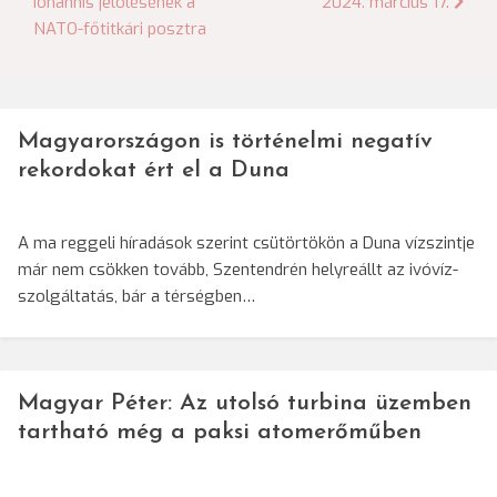
Iohannis jelölésének a
2024. március 17.
navigáció
NATO-főtitkári posztra
Magyarországon is történelmi negatív
rekordokat ért el a Duna
A ma reggeli híradások szerint csütörtökön a Duna vízszintje
már nem csökken tovább, Szentendrén helyreállt az ivóvíz-
szolgáltatás, bár a térségben…
Magyar Péter: Az utolsó turbina üzemben
tartható még a paksi atomerőműben