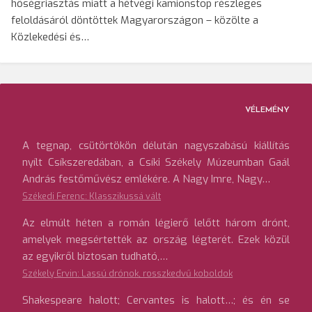
hőségriasztás miatt a hétvégi kamionstop részleges
feloldásáról döntöttek Magyarországon – közölte a
Közlekedési és…
VÉLEMÉNY
A tegnap, csütörtökön délután nagyszabású kiállítás
nyílt Csíkszeredában, a Csíki Székely Múzeumban Gaál
András festőművész emlékére. A Nagy Imre, Nagy…
Székedi Ferenc: Klasszikussá vált
Az elmúlt héten a román légierő lelőtt három drónt,
amelyek megsértették az ország légterét. Ezek közül
az egyikről biztosan tudható,…
Székely Ervin: Lassú drónok, rosszkedvű koboldok
Shakespeare halott; Cervantes is halott…; és én se