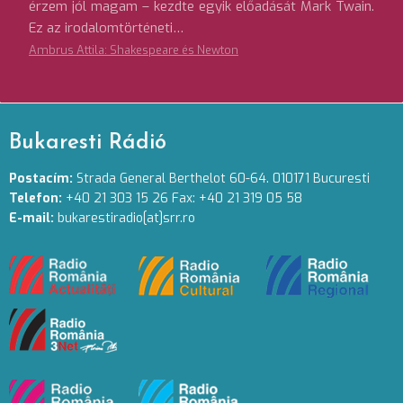
érzem jól magam – kezdte egyik előadását Mark Twain.
Ez az irodalomtörténeti…
Ambrus Attila: Shakespeare és Newton
Bukaresti Rádió
Postacím:
Strada General Berthelot 60-64. 010171 Bucuresti
Telefon:
+40 21 303 15 26 Fax: +40 21 319 05 58
E-mail:
bukarestiradio[at]srr.ro