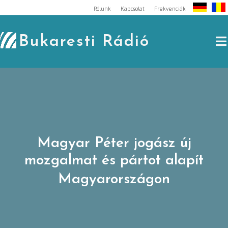
Skip
Rólunk
Kapcsolat
Frekvenciák
to
content
Bukaresti Rádió
Magyar Péter jogász új
mozgalmat és pártot alapít
Magyarországon