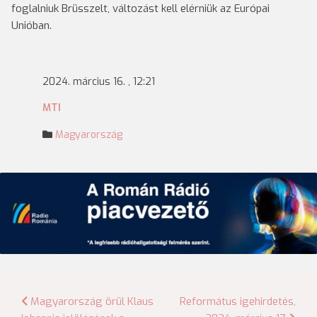
foglalniuk Brüsszelt, változást kell elérniük az Európai
Unióban.
2024. március 16. , 12:21
MTI
Magyarország
Bejegyzés
Magyarország örül Klaus
Református igehirdetés,