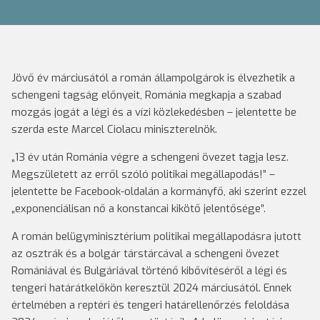
Jövő év márciusától a román állampolgárok is élvezhetik a
schengeni tagság előnyeit, Románia megkapja a szabad
mozgás jogát a légi és a vízi közlekedésben – jelentette be
szerda este Marcel Ciolacu miniszterelnök.
„13 év után Románia végre a schengeni övezet tagja lesz.
Megszületett az erről szóló politikai megállapodás!” –
jelentette be Facebook-oldalán a kormányfő, aki szerint ezzel
„exponenciálisan nő a konstancai kikötő jelentősége”.
A román belügyminisztérium politikai megállapodásra jutott
az osztrák és a bolgár társtárcával a schengeni övezet
Romániával és Bulgáriával történő kibővítéséről a légi és
tengeri határátkelőkön keresztül 2024 márciusától. Ennek
értelmében a reptéri és tengeri határellenőrzés feloldása