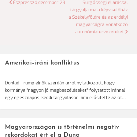
Bejegyzés
Észpresszó,december 23
Sürgősségi eljárással
tárgyalja ma a képviselőház
navigáció
a Székelyföldre és az erdélyi
magyarságra vonatkozó
autonómiatervezeteket
Amerikai–iráni konfliktus
Donlad Trump elnök szerdán arról nyilatkozott, hogy
kormánya "nagyon jó megbeszéléseket" folytatott Iránnal
egy egésznapos, keddi tárgyaláson, ami erősítette az öt…
Magyarországon is történelmi negatív
rekordokat ért el a Duna