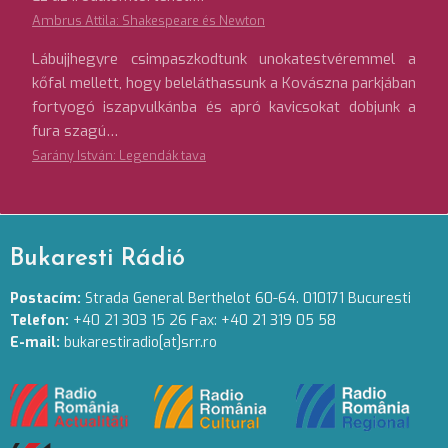
Ambrus Attila: Shakespeare és Newton
Lábujjhegyre csimpaszkodtunk unokatestvéremmel a
kőfal mellett, hogy beleláthassunk a Kovászna parkjában
fortyogó iszapvulkánba és apró kavicsokat dobjunk a
fura szagú…
Sarány István: Legendák tava
Bukaresti Rádió
Postacím:
Strada General Berthelot 60-64. 010171 Bucuresti
Telefon:
+40 21 303 15 26 Fax: +40 21 319 05 58
E-mail:
bukarestiradio[at]srr.ro