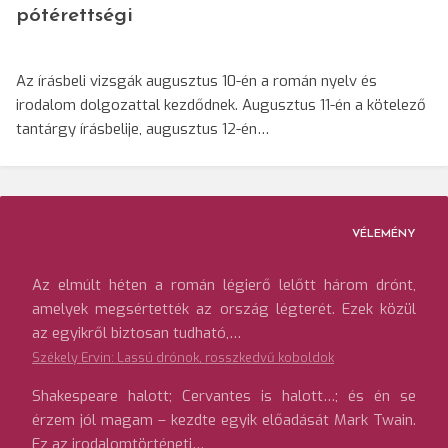
pótérettségi
Az írásbeli vizsgák augusztus 10-én a román nyelv és
irodalom dolgozattal kezdődnek. Augusztus 11-én a kötelező
tantárgy írásbelije, augusztus 12-én…
VÉLEMÉNY
Az elmúlt héten a román légierő lelőtt három drónt,
amelyek megsértették az ország légterét. Ezek közül
az egyikről biztosan tudható,…
Székely Ervin: Lassú drónok, rosszkedvű koboldok
Shakespeare halott; Cervantes is halott…; és én se
érzem jól magam – kezdte egyik előadását Mark Twain.
Ez az irodalomtörténeti…