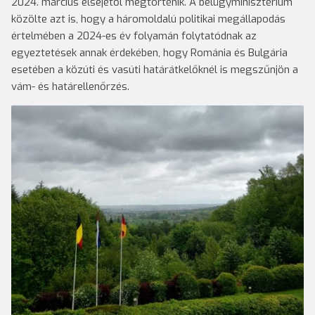
2024. március elsejétől megtörténik. A belügyminisztérium
közölte azt is, hogy a háromoldalú politikai megállapodás
értelmében a 2024-es év folyamán folytatódnak az
egyeztetések annak érdekében, hogy Románia és Bulgária
esetében a közúti és vasúti határátkelőknél is megszűnjön a
vám- és határellenőrzés.