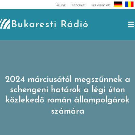
Skip
Rólunk
Kapcsolat
Frekvenciák
to
content
Bukaresti Rádió
2024 márciusától megszűnnek a
schengeni határok a légi úton
közlekedő román állampolgárok
számára