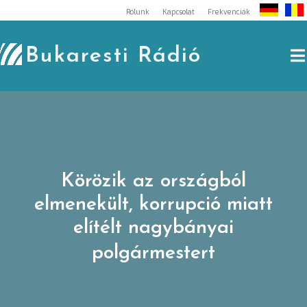
Skip
Rólunk
Kapcsolat
Frekvenciák
to
content
Bukaresti Rádió
Körözik az országból
elmenekült, korrupció miatt
elítélt nagybányai
polgármestert