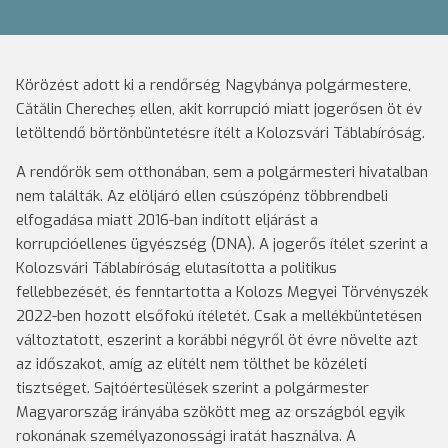
Körözést adott ki a rendőrség Nagybánya polgármestere,
Cătălin Cherecheș ellen, akit korrupció miatt jogerősen öt év
letöltendő börtönbüntetésre ítélt a Kolozsvári Táblabíróság.
A rendőrök sem otthonában, sem a polgármesteri hivatalban
nem találták. Az elöljáró ellen csúszópénz többrendbeli
elfogadása miatt 2016-ban indított eljárást a
korrupcióellenes ügyészség (DNA). A jogerős ítélet szerint a
Kolozsvári Táblabíróság elutasította a politikus
fellebbezését, és fenntartotta a Kolozs Megyei Törvényszék
2022-ben hozott elsőfokú ítéletét. Csak a mellékbüntetésen
változtatott, eszerint a korábbi négyről öt évre növelte azt
az időszakot, amíg az elítélt nem tölthet be közéleti
tisztséget. Sajtóértesülések szerint a polgármester
Magyarország irányába szökött meg az országból egyik
rokonának személyazonossági iratát használva. A