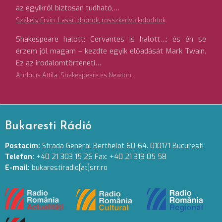
az egyikről biztosan tudható,…
Székely Ervin: Lassú drónok, rosszkedvű koboldok
Shakespeare halott; Cervantes is halott…; és én se
érzem jól magam – kezdte egyik előadását Mark Twain.
Ez az irodalomtörténeti…
Ambrus Attila: Shakespeare és Newton
Bukaresti Rádió
Postacím:
Strada General Berthelot 60-64. 010171 Bucuresti
Telefon:
+40 21 303 15 26 Fax: +40 21 319 05 58
E-mail:
bukarestiradio[at]srr.ro