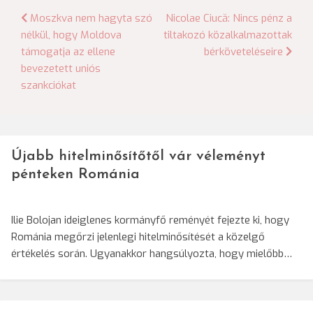
Bejegyzés
Moszkva nem hagyta szó
Nicolae Ciucă: Nincs pénz a
nélkül, hogy Moldova
tiltakozó közalkalmazottak
navigáció
támogatja az ellene
bérköveteléseire
bevezetett uniós
szankciókat
Újabb hitelminősítőtől vár véleményt
pénteken Románia
Ilie Bolojan ideiglenes kormányfő reményét fejezte ki, hogy
Románia megőrzi jelenlegi hitelminősítését a közelgő
értékelés során. Ugyanakkor hangsúlyozta, hogy mielőbb…