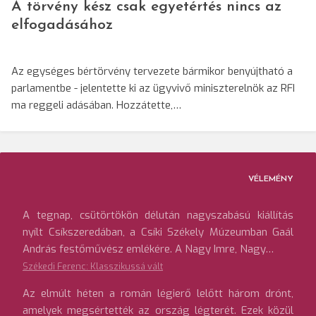
A törvény kész csak egyetértés nincs az
elfogadásához
Az egységes bértörvény tervezete bármikor benyújtható a
parlamentbe - jelentette ki az ügyvivő miniszterelnök az RFI
ma reggeli adásában. Hozzátette,…
VÉLEMÉNY
A tegnap, csütörtökön délután nagyszabású kiállítás
nyílt Csíkszeredában, a Csíki Székely Múzeumban Gaál
András festőművész emlékére. A Nagy Imre, Nagy…
Székedi Ferenc: Klasszikussá vált
Az elmúlt héten a román légierő lelőtt három drónt,
amelyek megsértették az ország légterét. Ezek közül