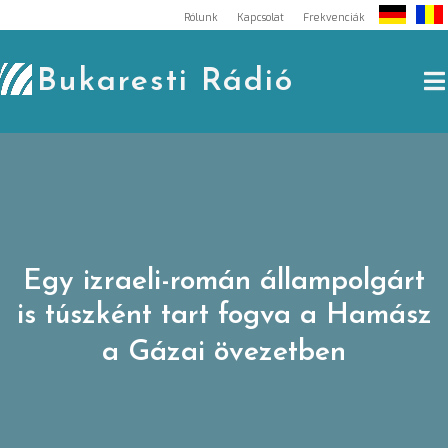
Skip
Rólunk
Kapcsolat
Frekvenciák
to
content
Bukaresti Rádió
Egy izraeli-román állampolgárt
is túszként tart fogva a Hamász
a Gázai övezetben