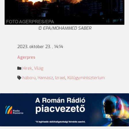
EPA/MOHAMMED SABER
2023. október 23. , 14:14
Agerpres
Hírek
,
Világ
háború
,
Hamász
,
Izrael
,
Külügyminisztérium