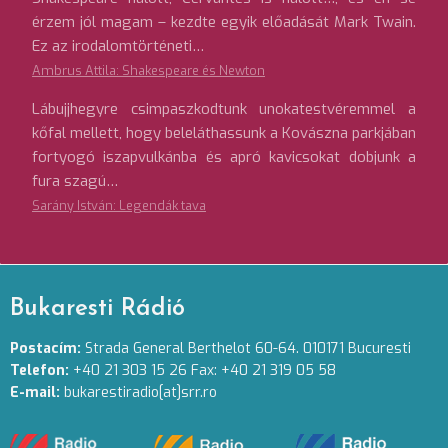
érzem jól magam – kezdte egyik előadását Mark Twain.
Ez az irodalomtörténeti…
Ambrus Attila: Shakespeare és Newton
Lábujjhegyre csimpaszkodtunk unokatestvéremmel a
kőfal mellett, hogy beleláthassunk a Kovászna parkjában
fortyogó iszapvulkánba és apró kavicsokat dobjunk a
fura szagú…
Sarány István: Legendák tava
Bukaresti Rádió
Postacím:
Strada General Berthelot 60-64. 010171 Bucuresti
Telefon:
+40 21 303 15 26 Fax: +40 21 319 05 58
E-mail:
bukarestiradio[at]srr.ro