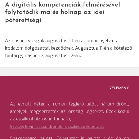
A digitális kompetenciák felmérésével
folytatódik ma és holnap az idei
pótérettségi
Az írásbeli vizsgák augusztus 10-én a román nyelv és
irodalom dolgozattal kezdődnek. Augusztus 11-én a kötelező
tantárgy írásbelije, augusztus 12-én…
VÉLEMÉNY
Az elmúlt héten a román légierő lelőtt három drónt,
amelyek megsértették az ország légterét. Ezek közül
az egyikről biztosan tudható,…
Székely Ervin: Lassú drónok, rosszkedvű koboldok
Shakespeare halott; Cervantes is halott…; és én se