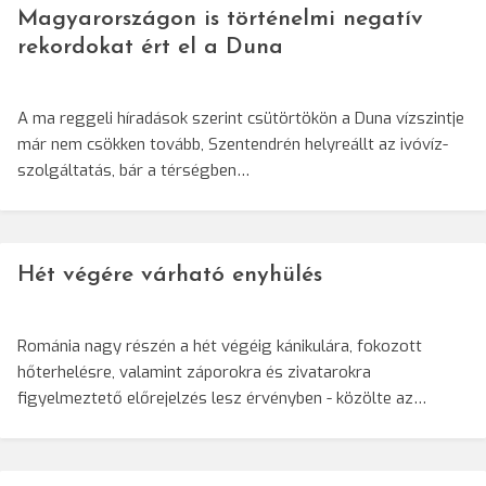
Magyarországon is történelmi negatív
rekordokat ért el a Duna
A ma reggeli híradások szerint csütörtökön a Duna vízszintje
már nem csökken tovább, Szentendrén helyreállt az ivóvíz-
szolgáltatás, bár a térségben…
Hét végére várható enyhülés
Románia nagy részén a hét végéig kánikulára, fokozott
hőterhelésre, valamint záporokra és zivatarokra
figyelmeztető előrejelzés lesz érvényben - közölte az…