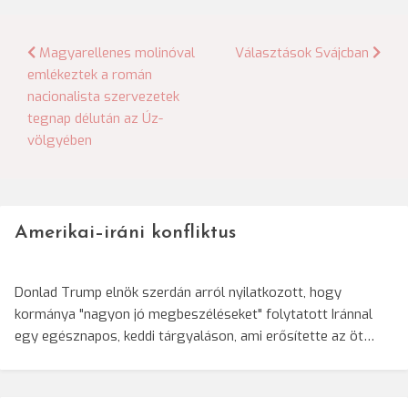
Bejegyzés
Magyarellenes molinóval
Választások Svájcban
emlékeztek a román
navigáció
nacionalista szervezetek
tegnap délután az Úz-
völgyében
Amerikai–iráni konfliktus
Donlad Trump elnök szerdán arról nyilatkozott, hogy
kormánya "nagyon jó megbeszéléseket" folytatott Iránnal
egy egésznapos, keddi tárgyaláson, ami erősítette az öt…