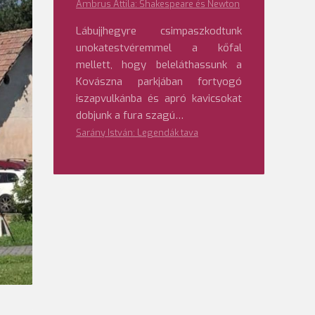
Ambrus Attila: Shakespeare és Newton
Lábujjhegyre csimpaszkodtunk
unokatestvéremmel a kőfal
mellett, hogy beleláthassunk a
Kovászna parkjában fortyogó
iszapvulkánba és apró kavicsokat
dobjunk a fura szagú…
Sarány István: Legendák tava