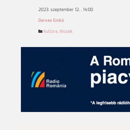
2023. szeptember 12. , 14:00
Darvas Enikő
Kultúra
,
Mozaik