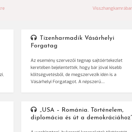
tre
Visszhangkamrába
Tizenharmadik Vásárhelyi
Forgatag
Az esemény szervezői tegnap sajtóértekezlet
keretében bejelentették, hogy bár jóval kisebb
i,
költségvetésből, de megszervezik idén is a
Vásárhelyi Forgatagot. A népszerű…
„USA – Románia. Történelem,
diplomácia és út a demokráciához