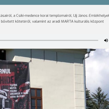
ásairól, a Csíki-medence korai templomairól, Ujj János
Emlékhelye
bővített kötetéről, valamint az aradi MARTA kulturális központ