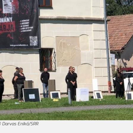
Darvas Enikő/SRR