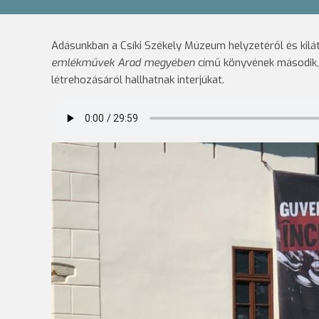
Adásunkban a Csíki Székely Múzeum helyzetéről és kilát
emlékművek Arad megyében
című könyvének második, 
létrehozásáról hallhatnak interjúkat.