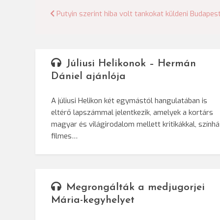
Bejegyzés
Putyin szerint hiba volt tankokat küldeni Budapes
navigáció
Júliusi Helikonok – Hermán
Dániel ajánlója
A júliusi Helikon két egymástól hangulatában is
eltérő lapszámmal jelentkezik, amelyek a kortárs
magyar és világirodalom mellett kritikákkal, színház
filmes…
Megrongálták a medjugorjei
Mária-kegyhelyet