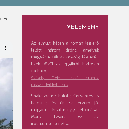
k és
VÉLEMÉNY
Az elmúlt héten a román légierő
lelőtt három drónt, amelyek
megsértették az ország légterét.
Ezek közül az egyikről biztosan
tudható,…
Székely Ervin: Lassú drónok,
rosszkedvű koboldok
Shakespeare halott; Cervantes is
halott…; és én se érzem jól
magam – kezdte egyik előadását
Mark Twain. Ez az
irodalomtörténeti…