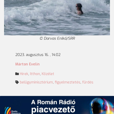
Darvas Enikő/SRR
2023. augusztus 16. , 14:02
Márton Evelin
Hírek
,
Itthon
,
Közélet
belügyminisztérium
,
figyelmeztetés
,
fürdés