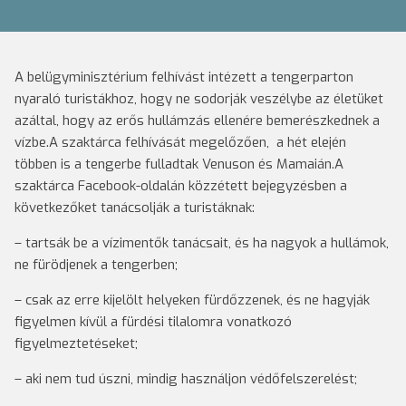
A belügyminisztérium felhívást intézett a tengerparton
nyaraló turistákhoz, hogy ne sodorják veszélybe az életüket
azáltal, hogy az erős hullámzás ellenére bemerészkednek a
vízbe.A szaktárca felhívását megelőzően, a hét elején
többen is a tengerbe fulladtak Venuson és Mamaián.A
szaktárca Facebook-oldalán közzétett bejegyzésben a
következőket tanácsolják a turistáknak:
– tartsák be a vízimentők tanácsait, és ha nagyok a hullámok,
ne fürödjenek a tengerben;
– csak az erre kijelölt helyeken fürdőzzenek, és ne hagyják
figyelmen kívül a fürdési tilalomra vonatkozó
figyelmeztetéseket;
– aki nem tud úszni, mindig használjon védőfelszerelést;