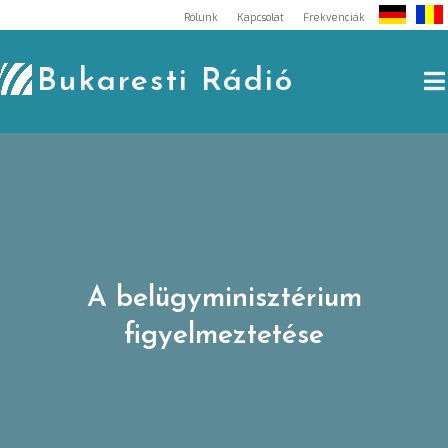
Skip
Rólunk
Kapcsolat
Frekvenciák
to
content
Bukaresti Rádió
A belügyminisztérium
figyelmeztetése