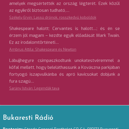
amelyek megsértették az ország légterét. Ezek közül
az egyikről biztosan tudható,…
Székely Ervin: Lassú drónok, rosszkedvű koboldok
Shakespeare halott; Cervantes is halott…; és én se
érzem jól magam – kezdte egyik előadását Mark Twain.
Ez az irodalomtörténeti…
Ambrus Attila: Shakespeare és Newton
Lábujjhegyre csimpaszkodtunk unokatestvéremmel a
kőfal mellett, hogy beleláthassunk a Kovászna parkjában
fortyogó iszapvulkánba és apró kavicsokat dobjunk a
fura szagú…
Sarány István: Legendák tava
Bukaresti Rádió