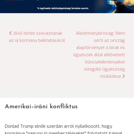
Bejegyzés
Jövő héten szavaznának
Alkotmánybíróság: Nem
az új kormány beiktatásáról
sérti az ország
navigáció
alaptörvényét a bírák és
ügyészek által elkövetett
bűncselekményeket
vizsgáló ügyészség
működése
Amerikai–iráni konfliktus
Donlad Trump elnök szerdán arról nyilatkozott, hogy
kormánya "nagyon jó megbeszéléseket" folytatott Iránnal