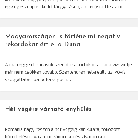
egy egésznapos, keddi tárgyaláson, ami erősítette az öt…
Magyarországon is történelmi negatív
rekordokat ért el a Duna
A ma reggeli híradások szerint csütörtökön a Duna vízszintje
már nem csökken tovább, Szentendrén helyreállt az ivóvíz-
szolgáltatás, bár a térségben…
Hét végére várható enyhülés
Románia nagy részén a hét végéig kánikulára, fokozott
hőterhelésre, valamint záporokra és zivatarokra