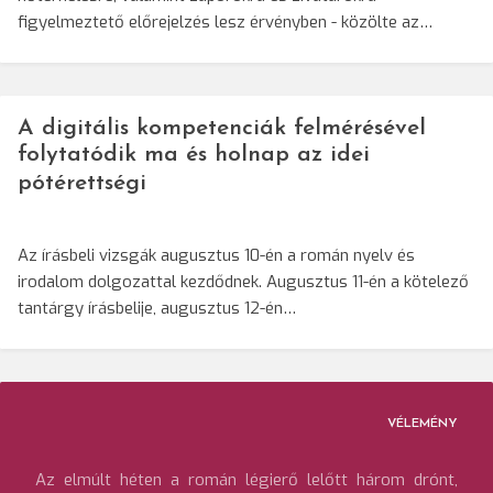
figyelmeztető előrejelzés lesz érvényben - közölte az…
A digitális kompetenciák felmérésével
folytatódik ma és holnap az idei
pótérettségi
Az írásbeli vizsgák augusztus 10-én a román nyelv és
irodalom dolgozattal kezdődnek. Augusztus 11-én a kötelező
tantárgy írásbelije, augusztus 12-én…
VÉLEMÉNY
Az elmúlt héten a román légierő lelőtt három drónt,