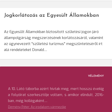
Jogkorlátozás az Egyesült Államokban
Az Egyesült Államokban biztosított születési jogon járó
állampolgárság megszerzésének korlátozásáról, valamint
az úgynevezett "születési turizmus" megszüntetésérõl írt
alá rendeleteket Donald…
VÉLEMÉNY
A 10. Látó táborba azért hívtak meg, mert hosszú évekig
a folyóirat szerkesztője voltam, s amikor elindult, 2016-
ban, még kollégaként…
Demény Péter: Az irodalom vármezője