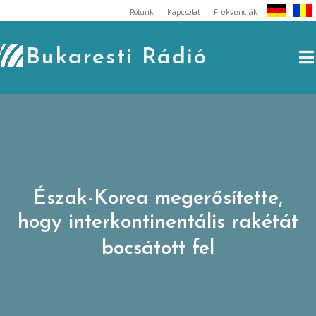
Skip
Rólunk
Kapcsolat
Frekvenciák
to
content
Bukaresti Rádió
Észak-Korea megerősítette,
hogy interkontinentális rakétát
bocsátott fel