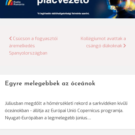
Bejegyzés
Csúcson a fogyasztói
Kollégiumot avattak a
áremelkedés
csángó diákoknak
navigáció
Spanyolországban
Egyre melegebbek az óceánok
Júliusban megdőlt a hőmérsékleti rekord a sarkvidéken kívüli
óceánokban - állítja az Európai Unió Copernicus programja.
Nyugat-Európában a legmelegebb június…