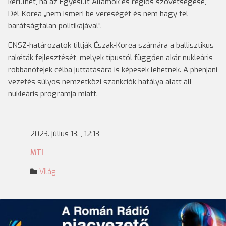
kerülhet, ha az Egyesült Államok és régiós szövetségese,
Dél-Korea „nem ismeri be vereségét és nem hagy fel
barátságtalan politikájával”.
ENSZ-határozatok tiltják Észak-Korea számára a ballisztikus
rakéták fejlesztését, melyek típustól függően akár nukleáris
robbanófejek célba juttatására is képesek lehetnek. A phenjani
vezetés súlyos nemzetközi szankciók hatálya alatt áll
nukleáris programja miatt.
2023. július 13. , 12:13
MTI
Világ