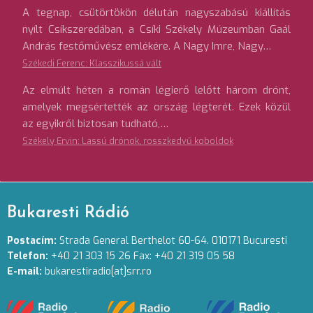
A tegnap, csütörtökön délután nagyszabású kiállítás
nyílt Csíkszeredában, a Csíki Székely Múzeumban Gaál
András festőművész emlékére. A Nagy Imre, Nagy…
Székedi Ferenc: Klasszikussá vált
Az elmúlt héten a román légierő lelőtt három drónt,
amelyek megsértették az ország légterét. Ezek közül
az egyikről biztosan tudható,…
Székely Ervin: Lassú drónok, rosszkedvű koboldok
Bukaresti Rádió
Postacím:
Strada General Berthelot 60-64. 010171 Bucuresti
Telefon:
+40 21 303 15 26 Fax: +40 21 319 05 58
E-mail:
bukarestiradio[at]srr.ro