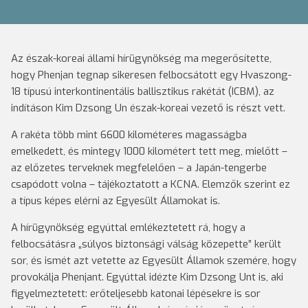
Az észak-koreai állami hírügynökség ma megerősítette,
hogy Phenjan tegnap sikeresen felbocsátott egy Hvaszong-
18 típusú interkontinentális ballisztikus rakétát (ICBM), az
indításon Kim Dzsong Un észak-koreai vezető is részt vett.
A rakéta több mint 6600 kilométeres magasságba
emelkedett, és mintegy 1000 kilométert tett meg, mielőtt –
az előzetes terveknek megfelelően – a Japán-tengerbe
csapódott volna – tájékoztatott a KCNA. Elemzők szerint ez
a típus képes elérni az Egyesült Államokat is.
A hírügynökség egyúttal emlékeztetett rá, hogy a
felbocsátásra „súlyos biztonsági válság közepette” került
sor, és ismét azt vetette az Egyesült Államok szemére, hogy
provokálja Phenjant. Egyúttal idézte Kim Dzsong Unt is, aki
figyelmeztetett: erőteljesebb katonai lépésekre is sor