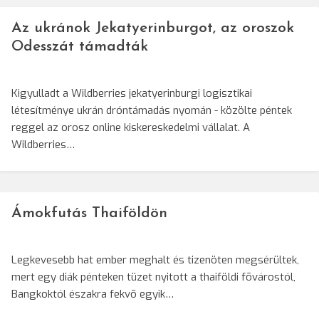
Az ukránok Jekatyerinburgot, az oroszok
Odesszát támadták
Kigyulladt a Wildberries jekatyerinburgi logisztikai
létesítménye ukrán dróntámadás nyomán - közölte péntek
reggel az orosz online kiskereskedelmi vállalat. A
Wildberries…
Ámokfutás Thaiföldön
Legkevesebb hat ember meghalt és tizenöten megsérültek,
mert egy diák pénteken tüzet nyitott a thaiföldi fõvárostól,
Bangkoktól északra fekvõ egyik…