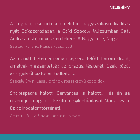
VÉLEMÉNY
A tegnap, csütörtökön délután nagyszabású kiállítás
nyílt Csíkszeredában, a Csíki Székely Múzeumban Gaál
András festőművész emlékére. A Nagy Imre, Nagy…
Székedi Ferenc: Klasszikussá vált
Az elmúlt héten a román légierő lelőtt három drónt,
amelyek megsértették az ország légterét. Ezek közül
az egyikről biztosan tudható,…
Székely Ervin: Lassú drónok, rosszkedvű koboldok
Shakespeare halott; Cervantes is halott…; és én se
érzem jól magam – kezdte egyik előadását Mark Twain.
Ez az irodalomtörténeti…
Ambrus Attila: Shakespeare és Newton