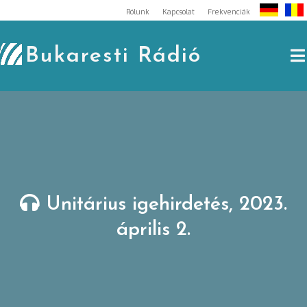
Skip
Rólunk
Kapcsolat
Frekvenciák
to
content
Bukaresti Rádió
Unitárius igehirdetés, 2023.
április 2.