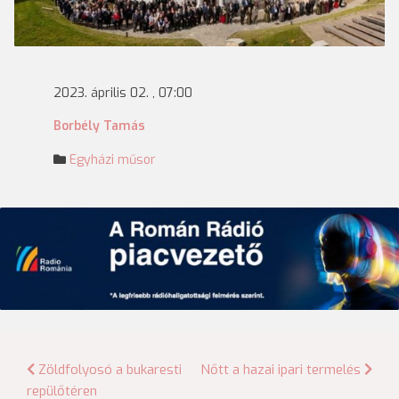
2023. április 02. , 07:00
Borbély Tamás
Egyházi műsor
Bejegyzés
Zöldfolyosó a bukaresti
Nőtt a hazai ipari termelés
repülőtéren