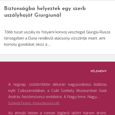
Biztonságba helyeztek egy szerb
uszályhajót Giurgiunál
Több tucat uszály és folyami konvoj vesztegel Giurgiu-Rusze
térségében a Duna rendkívül alacsony vízszintje miatt, ami
komoly gondokat okoz a…
VÉLEMÉNY
A tegnap, csütörtökön délután nagyszabású kiállítás
nyílt Csíkszeredában, a Csíki Székely Múzeumban Gaál
András festőművész emlékére. A Nagy Imre, Nagy…
Székedi Ferenc: Klasszikussá vált
Az elmúlt héten a román légierő lelőtt három drónt,