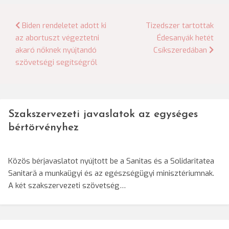
Bejegyzés
Biden rendeletet adott ki
Tizedszer tartottak
az abortuszt végeztetni
Édesanyák hetét
navigáció
akaró nőknek nyújtandó
Csíkszeredában
szövetségi segítségről
Szakszervezeti javaslatok az egységes
bértörvényhez
Közös bérjavaslatot nyújtott be a Sanitas és a Solidaritatea
Sanitară a munkaügyi és az egészségügyi minisztériumnak.
A két szakszervezeti szövetség…