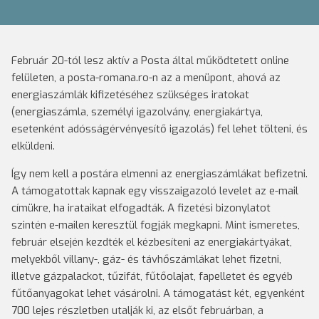
Február 20-tól lesz aktív a Posta által működtetett online
felületen, a posta-romana.ro-n az a menüpont, ahová az
energiaszámlák kifizetéséhez szükséges iratokat
(energiaszámla, személyi igazolvány, energiakártya,
esetenként adósságérvényesítő igazolás) fel lehet tölteni, és
elküldeni.
Így nem kell a postára elmenni az energiaszámlákat befizetni.
A támogatottak kapnak egy visszaigazoló levelet az e-mail
címükre, ha irataikat elfogadták. A fizetési bizonylatot
szintén e-mailen keresztül fogják megkapni. Mint ismeretes,
február elsején kezdték el kézbesíteni az energiakártyákat,
melyekből villany-, gáz- és távhőszámlákat lehet fizetni,
illetve gázpalackot, tűzifát, fűtőolajat, fapelletet és egyéb
fűtőanyagokat lehet vásárolni. A támogatást két, egyenként
700 lejes részletben utalják ki, az elsőt februárban, a