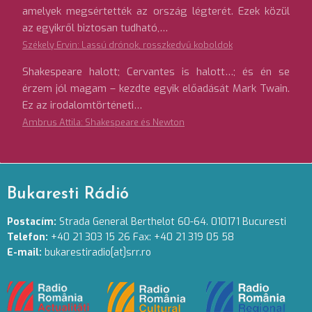
amelyek megsértették az ország légterét. Ezek közül
az egyikről biztosan tudható,…
Székely Ervin: Lassú drónok, rosszkedvű koboldok
Shakespeare halott; Cervantes is halott…; és én se
érzem jól magam – kezdte egyik előadását Mark Twain.
Ez az irodalomtörténeti…
Ambrus Attila: Shakespeare és Newton
Bukaresti Rádió
Postacím:
Strada General Berthelot 60-64. 010171 Bucuresti
Telefon:
+40 21 303 15 26 Fax: +40 21 319 05 58
E-mail:
bukarestiradio[at]srr.ro