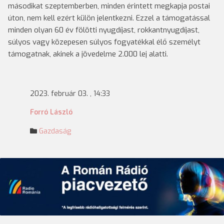
másodikat szeptemberben, minden érintett megkapja postai
úton, nem kell ezért külön jelentkezni. Ezzel a támogatással
minden olyan 60 év fölötti nyugdíjast, rokkantnyugdíjast,
súlyos vagy közepesen súlyos fogyatékkal élő személyt
támogatnak, akinek a jövedelme 2.000 lej alatti.
2023. február 03. , 14:33
Forró László
Gazdaság