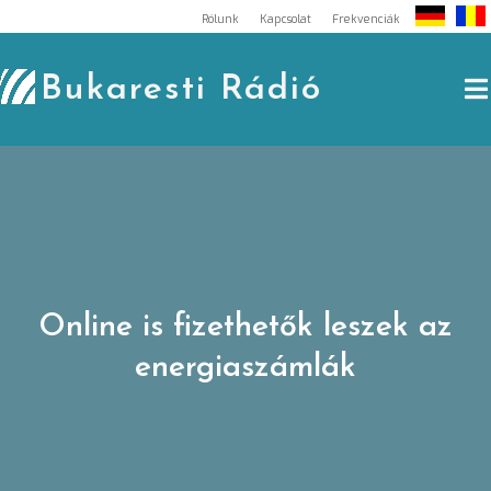
Skip
Rólunk
Kapcsolat
Frekvenciák
to
content
Bukaresti Rádió
Online is fizethetők leszek az
energiaszámlák