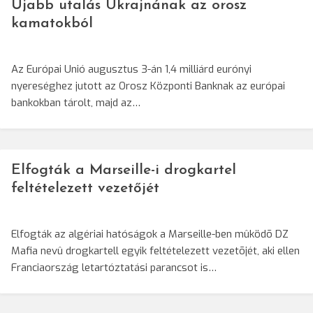
Újabb utalás Ukrajnának az orosz
kamatokból
Az Európai Unió augusztus 3-án 1,4 milliárd eurónyi
nyereséghez jutott az Orosz Központi Banknak az európai
bankokban tárolt, majd az…
Elfogták a Marseille-i drogkartel
feltételezett vezetőjét
Elfogták az algériai hatóságok a Marseille-ben mûködõ DZ
Mafia nevû drogkartell egyik feltételezett vezetõjét, aki ellen
Franciaország letartóztatási parancsot is…