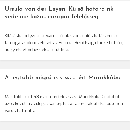
Ursula von der Leyen: Külső határaink
védelme közös európai felelősség
Kilátásba helyzete a Marokkónak szánt uniós határvédelmi
támogatások növelését az Európai Bizottság elnöke hétfőn,
hogy elejét vehessék a múlt heti…
A legtöbb migráns visszatért Marokkóba
Már több mint 48 ezren tértek vissza Marokkóba Ceutából
azok közül, akik illegálisan lépték át az észak-afrikai autonóm
város határát…