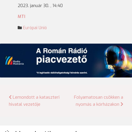
2023. január 30. , 14:40
MTI
Európai Unió
Bejegyzés
Lemondott a kataszteri
Folyamatosan csökken a
hivatal vezetője
nyomás a kórházakon
navigáció