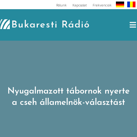
Skip
Rólunk
Kapcsolat
Frekvenciák
to
content
Bukaresti Rádió
Nyugalmazott tábornok nyerte
a cseh államelnök-választást