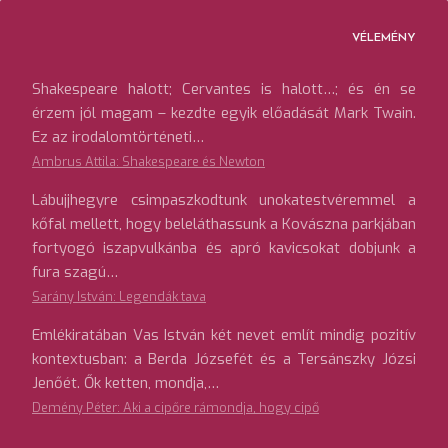
VÉLEMÉNY
Shakespeare halott; Cervantes is halott…; és én se
érzem jól magam – kezdte egyik előadását Mark Twain.
Ez az irodalomtörténeti…
Ambrus Attila: Shakespeare és Newton
Lábujjhegyre csimpaszkodtunk unokatestvéremmel a
kőfal mellett, hogy beleláthassunk a Kovászna parkjában
fortyogó iszapvulkánba és apró kavicsokat dobjunk a
fura szagú…
Sarány István: Legendák tava
Emlékiratában Vas István két nevet említ mindig pozitív
kontextusban: a Berda Józsefét és a Tersánszky Józsi
Jenőét. Ők ketten, mondja,…
Demény Péter: Aki a cipőre rámondja, hogy cipő