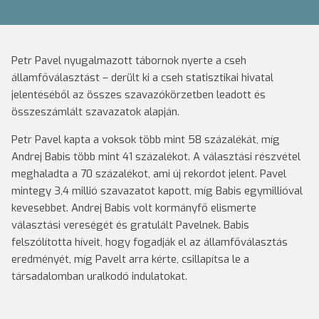
Petr Pavel nyugalmazott tábornok nyerte a cseh
államfőválasztást – derült ki a cseh statisztikai hivatal
jelentéséből az összes szavazókörzetben leadott és
összeszámlált szavazatok alapján.
Petr Pavel kapta a voksok több mint 58 százalékát, míg
Andrej Babis több mint 41 százalékot. A választási részvétel
meghaladta a 70 százalékot, ami új rekordot jelent. Pavel
mintegy 3,4 millió szavazatot kapott, míg Babis egymillióval
kevesebbet. Andrej Babis volt kormányfő elismerte
választási vereségét és gratulált Pavelnek. Babis
felszólította híveit, hogy fogadják el az államfőválasztás
eredményét, míg Pavelt arra kérte, csillapítsa le a
társadalomban uralkodó indulatokat.