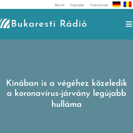
Skip
Rólunk
Kapcsolat
Frekvenciák
to
content
Bukaresti Rádió
Kínában is a végéhez közeledik
a koronavírus-járvány legújabb
hulláma