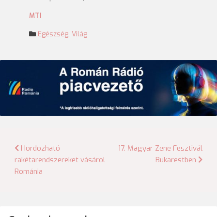
MTI
Egészség
,
Világ
Bejegyzés
Hordozható
17. Magyar Zene Fesztivál
rakétarendszereket vásárol
Bukarestben
navigáció
Románia