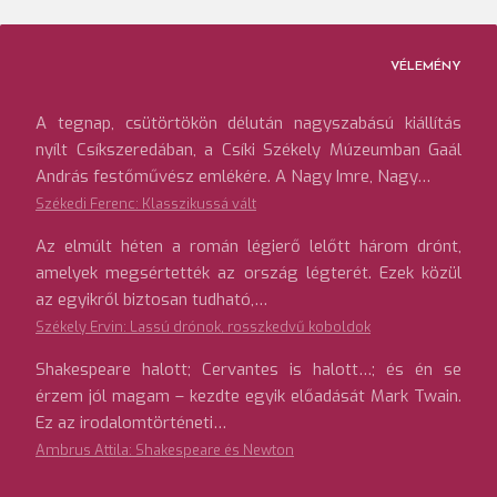
VÉLEMÉNY
A tegnap, csütörtökön délután nagyszabású kiállítás
nyílt Csíkszeredában, a Csíki Székely Múzeumban Gaál
András festőművész emlékére. A Nagy Imre, Nagy…
Székedi Ferenc: Klasszikussá vált
Az elmúlt héten a román légierő lelőtt három drónt,
amelyek megsértették az ország légterét. Ezek közül
az egyikről biztosan tudható,…
Székely Ervin: Lassú drónok, rosszkedvű koboldok
Shakespeare halott; Cervantes is halott…; és én se
érzem jól magam – kezdte egyik előadását Mark Twain.
Ez az irodalomtörténeti…
Ambrus Attila: Shakespeare és Newton