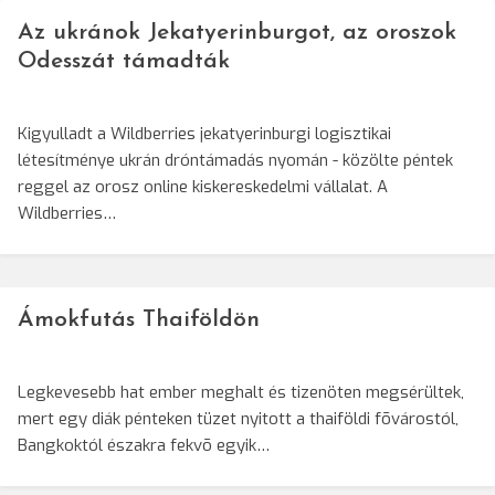
Az ukránok Jekatyerinburgot, az oroszok
Odesszát támadták
Kigyulladt a Wildberries jekatyerinburgi logisztikai
létesítménye ukrán dróntámadás nyomán - közölte péntek
reggel az orosz online kiskereskedelmi vállalat. A
Wildberries…
Ámokfutás Thaiföldön
Legkevesebb hat ember meghalt és tizenöten megsérültek,
mert egy diák pénteken tüzet nyitott a thaiföldi fõvárostól,
Bangkoktól északra fekvõ egyik…