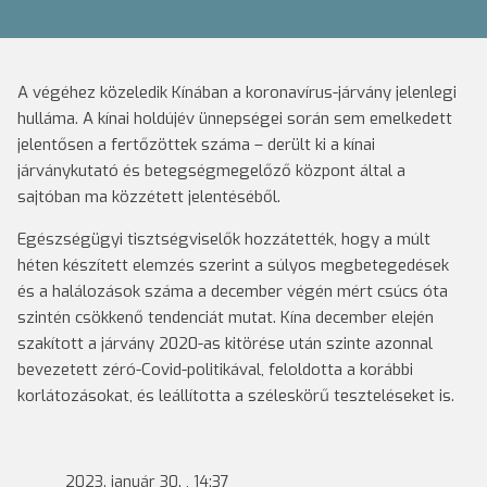
A végéhez közeledik Kínában a koronavírus-járvány jelenlegi
hulláma. A kínai holdújév ünnepségei során sem emelkedett
jelentősen a fertőzöttek száma – derült ki a kínai
járványkutató és betegségmegelőző központ által a
sajtóban ma közzétett jelentéséből.
Egészségügyi tisztségviselők hozzátették, hogy a múlt
héten készített elemzés szerint a súlyos megbetegedések
és a halálozások száma a december végén mért csúcs óta
szintén csökkenő tendenciát mutat. Kína december elején
szakított a járvány 2020-as kitörése után szinte azonnal
bevezetett zéró-Covid-politikával, feloldotta a korábbi
korlátozásokat, és leállította a széleskörű teszteléseket is.
2023. január 30. , 14:37