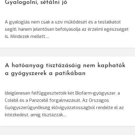
Gyalogolni, sétálni jó
A gyaloglás nem csak a szív működését és a testalkatot
segíti, hanem jelentősen befolyásolja az érzelmi egészséget
is. Mindezek mellett…
A hatóanyag tisztázásáig nem kaphatók
a gyógyszerek a patikában
Ideiglenesen felfüggesztették két Biofarm-gyógyszer, a
Colebil és a Panzcebil forgalmazását. Az Országos
Gyógyszerügynökség elővigyázatosságból rendelte el az
intézkedést, amíg tisztázzák…