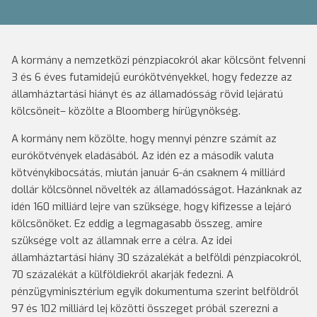
A kormány a nemzetközi pénzpiacokról akar kölcsönt felvenni
3 és 6 éves futamidejű eurókötvényekkel, hogy fedezze az
államháztartási hiányt és az államadósság rövid lejáratú
kölcsöneit– közölte a Bloomberg hírügynökség.
A kormány nem közölte, hogy mennyi pénzre számít az
eurókötvények eladásából. Az idén ez a második valuta
kötvénykibocsátás, miután január 6-án csaknem 4 milliárd
dollár kölcsönnel növelték az államadósságot. Hazánknak az
idén 160 milliárd lejre van szüksége, hogy kifizesse a lejáró
kölcsönöket. Ez eddig a legmagasabb összeg, amire
szüksége volt az államnak erre a célra. Az idei
államháztartási hiány 30 százalékát a belföldi pénzpiacokról,
70 százalékát a külföldiekről akarják fedezni. A
pénzügyminisztérium egyik dokumentuma szerint belföldről
97 és 102 milliárd lej közötti összeget próbál szerezni a