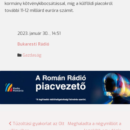
kormány kötvénykibocsátással, míg a külföldi piacokról
további 11-12 milliárd euróra számít.
2023. január 30. , 14:51
Bukaresti Rádió
Gazdaság
Bejegyzés
Tűzoltási gyakorlat az Olt
Meghaladta a négymilliót a