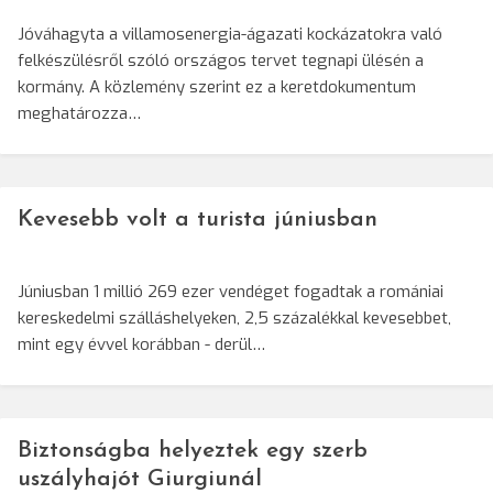
Jóváhagyta a villamosenergia-ágazati kockázatokra való
felkészülésről szóló országos tervet tegnapi ülésén a
kormány. A közlemény szerint ez a keretdokumentum
meghatározza…
Kevesebb volt a turista júniusban
Júniusban 1 millió 269 ezer vendéget fogadtak a romániai
kereskedelmi szálláshelyeken, 2,5 százalékkal kevesebbet,
mint egy évvel korábban - derül…
Biztonságba helyeztek egy szerb
uszályhajót Giurgiunál