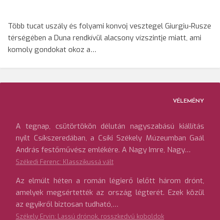
Több tucat uszály és folyami konvoj vesztegel Giurgiu-Rusze
térségében a Duna rendkívül alacsony vízszintje miatt, ami
komoly gondokat okoz a…
VÉLEMÉNY
A tegnap, csütörtökön délután nagyszabású kiállítás
nyílt Csíkszeredában, a Csíki Székely Múzeumban Gaál
András festőművész emlékére. A Nagy Imre, Nagy…
Székedi Ferenc: Klasszikussá vált
Az elmúlt héten a román légierő lelőtt három drónt,
amelyek megsértették az ország légterét. Ezek közül
az egyikről biztosan tudható,…
Székely Ervin: Lassú drónok, rosszkedvű koboldok