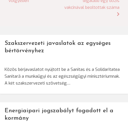
völgyében
legalább egy dózis
navigáció
vakcinával beoltottak száma
Szakszervezeti javaslatok az egységes
bértörvényhez
Közös bérjavaslatot nyújtott be a Sanitas és a Solidaritatea
Sanitară a munkaügyi és az egészségügyi minisztériumnak.
A két szakszervezeti szövetség…
Energiaipari jogszabályt fogadott el a
kormány