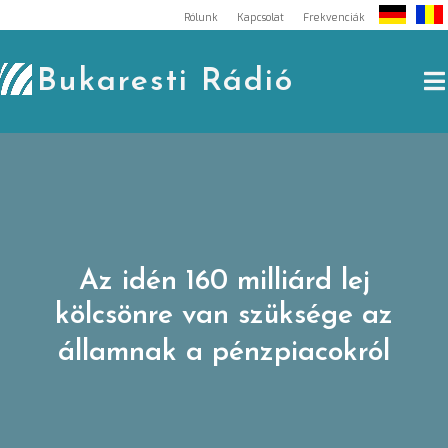
Skip
Rólunk
Kapcsolat
Frekvenciák
to
content
Bukaresti Rádió
Az idén 160 milliárd lej
kölcsönre van szüksége az
államnak a pénzpiacokról