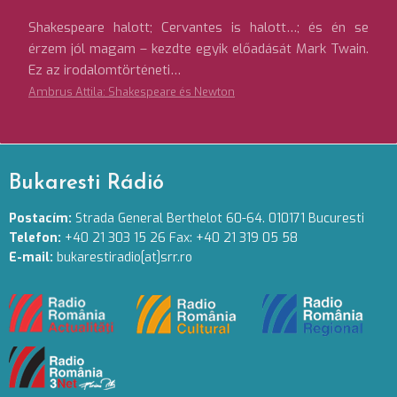
Shakespeare halott; Cervantes is halott…; és én se
érzem jól magam – kezdte egyik előadását Mark Twain.
Ez az irodalomtörténeti…
Ambrus Attila: Shakespeare és Newton
Bukaresti Rádió
Postacím:
Strada General Berthelot 60-64. 010171 Bucuresti
Telefon:
+40 21 303 15 26 Fax: +40 21 319 05 58
E-mail:
bukarestiradio[at]srr.ro