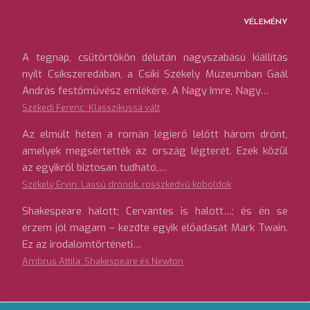
VÉLEMÉNY
A tegnap, csütörtökön délután nagyszabású kiállítás
nyílt Csíkszeredában, a Csíki Székely Múzeumban Gaál
András festőművész emlékére. A Nagy Imre, Nagy…
Székedi Ferenc: Klasszikussá vált
Az elmúlt héten a román légierő lelőtt három drónt,
amelyek megsértették az ország légterét. Ezek közül
az egyikről biztosan tudható,…
Székely Ervin: Lassú drónok, rosszkedvű koboldok
Shakespeare halott; Cervantes is halott…; és én se
érzem jól magam – kezdte egyik előadását Mark Twain.
Ez az irodalomtörténeti…
Ambrus Attila: Shakespeare és Newton