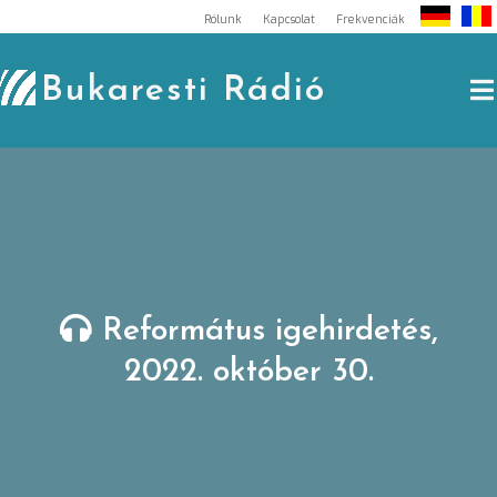
Skip
Rólunk
Kapcsolat
Frekvenciák
to
content
Bukaresti Rádió
Református igehirdetés,
2022. október 30.