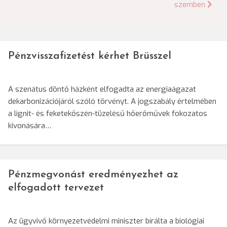
szemben
Pénzvisszafizetést kérhet Brüsszel
A szenátus döntő házként elfogadta az energiaágazat
dekarbonizációjáról szóló törvényt. A jogszabály értelmében
a lignit- és feketekőszén-tüzelésű hőerőművek fokozatos
kivonására…
Pénzmegvonást eredményezhet az
elfogadott tervezet
Az ügyvivő környezetvédelmi miniszter bírálta a biológiai