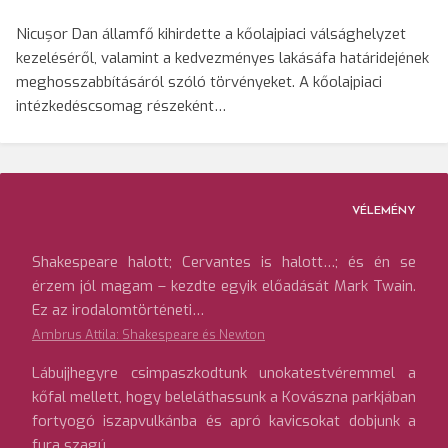
Nicușor Dan államfő kihirdette a kőolajpiaci válsághelyzet
kezeléséről, valamint a kedvezményes lakásáfa határidejének
meghosszabbításáról szóló törvényeket. A kőolajpiaci
intézkedéscsomag részeként…
VÉLEMÉNY
Shakespeare halott; Cervantes is halott…; és én se
érzem jól magam – kezdte egyik előadását Mark Twain.
Ez az irodalomtörténeti…
Ambrus Attila: Shakespeare és Newton
Lábujjhegyre csimpaszkodtunk unokatestvéremmel a
kőfal mellett, hogy beleláthassunk a Kovászna parkjában
fortyogó iszapvulkánba és apró kavicsokat dobjunk a
fura szagú…