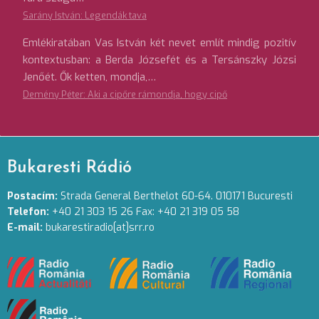
Sarány István: Legendák tava
Emlékiratában Vas István két nevet említ mindig pozitív
kontextusban: a Berda Józsefét és a Tersánszky Józsi
Jenőét. Ők ketten, mondja,…
Demény Péter: Aki a cipőre rámondja, hogy cipő
Bukaresti Rádió
Postacím:
Strada General Berthelot 60-64. 010171 Bucuresti
Telefon:
+40 21 303 15 26 Fax: +40 21 319 05 58
E-mail:
bukarestiradio[at]srr.ro