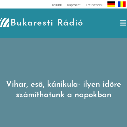
Skip
Rólunk
Kapcsolat
Frekvenciák
to
content
Bukaresti Rádió
Vihar, eső, kánikula- ilyen időre
számíthatunk a napokban