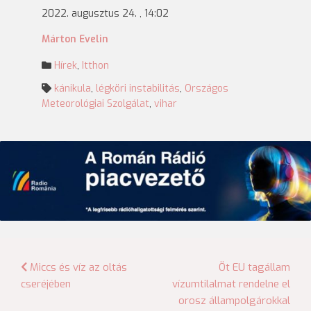
2022. augusztus 24. , 14:02
Márton Evelin
Hírek
,
Itthon
kánikula
,
légköri instabilitás
,
Országos
Meteorológiai Szolgálat
,
vihar
Bejegyzés
Miccs és víz az oltás
Öt EU tagállam
cseréjében
vízumtilalmat rendelne el
navigáció
orosz állampolgárokkal