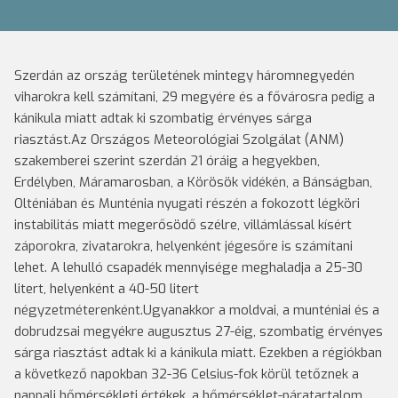
Szerdán az ország területének mintegy háromnegyedén
viharokra kell számítani, 29 megyére és a fővárosra pedig a
kánikula miatt adtak ki szombatig érvényes sárga
riasztást.Az Országos Meteorológiai Szolgálat (ANM)
szakemberei szerint szerdán 21 óráig a hegyekben,
Erdélyben, Máramarosban, a Körösök vidékén, a Bánságban,
Olténiában és Munténia nyugati részén a fokozott légköri
instabilitás miatt megerősödő szélre, villámlással kísért
záporokra, zivatarokra, helyenként jégesőre is számítani
lehet. A lehulló csapadék mennyisége meghaladja a 25-30
litert, helyenként a 40-50 litert
négyzetméterenként.Ugyanakkor a moldvai, a munténiai és a
dobrudzsai megyékre augusztus 27-éig, szombatig érvényes
sárga riasztást adtak ki a kánikula miatt. Ezekben a régiókban
a következő napokban 32-36 Celsius-fok körül tetőznek a
nappali hőmérsékleti értékek, a hőmérséklet-páratartalom