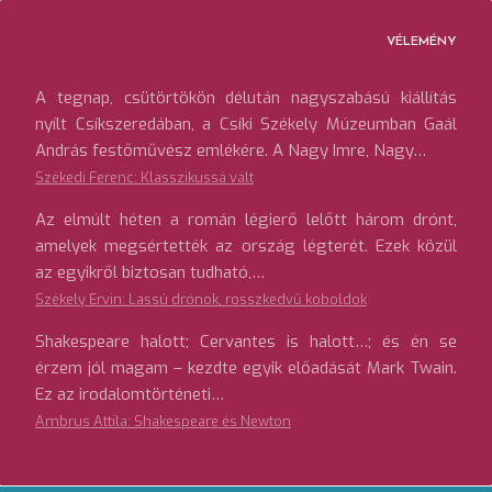
VÉLEMÉNY
A tegnap, csütörtökön délután nagyszabású kiállítás
nyílt Csíkszeredában, a Csíki Székely Múzeumban Gaál
András festőművész emlékére. A Nagy Imre, Nagy…
Székedi Ferenc: Klasszikussá vált
Az elmúlt héten a román légierő lelőtt három drónt,
amelyek megsértették az ország légterét. Ezek közül
az egyikről biztosan tudható,…
Székely Ervin: Lassú drónok, rosszkedvű koboldok
Shakespeare halott; Cervantes is halott…; és én se
érzem jól magam – kezdte egyik előadását Mark Twain.
Ez az irodalomtörténeti…
Ambrus Attila: Shakespeare és Newton