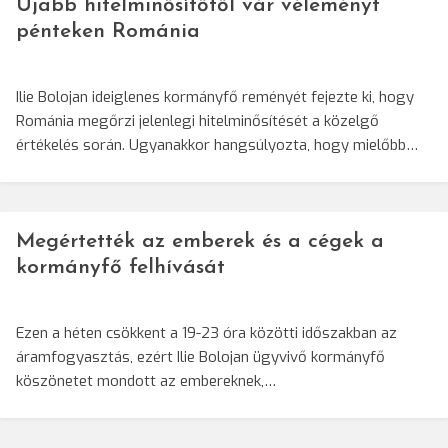
Újabb hitelminősítőtől vár véleményt
pénteken Románia
Ilie Bolojan ideiglenes kormányfő reményét fejezte ki, hogy
Románia megőrzi jelenlegi hitelminősítését a közelgő
értékelés során. Ugyanakkor hangsúlyozta, hogy mielőbb…
Megértették az emberek és a cégek a
kormányfő felhívását
Ezen a héten csökkent a 19-23 óra közötti időszakban az
áramfogyasztás, ezért Ilie Bolojan ügyvivő kormányfő
köszönetet mondott az embereknek,…