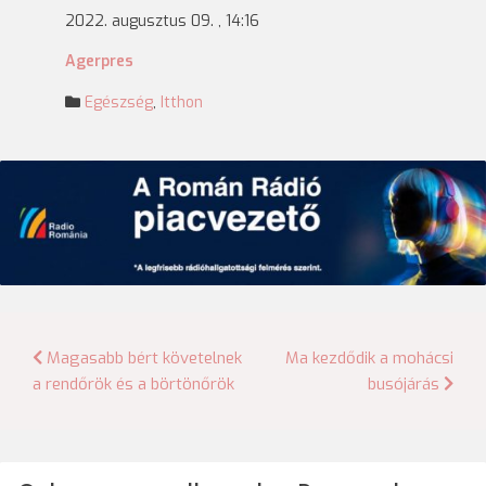
2022. augusztus 09. , 14:16
Agerpres
Egészség
,
Itthon
Bejegyzés
Magasabb bért követelnek
Ma kezdődik a mohácsi
a rendőrök és a börtönőrök
busójárás
navigáció