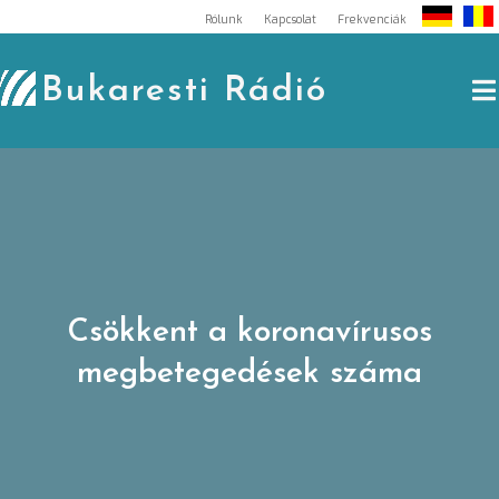
Skip
Rólunk
Kapcsolat
Frekvenciák
to
content
Bukaresti Rádió
Csökkent a koronavírusos
megbetegedések száma