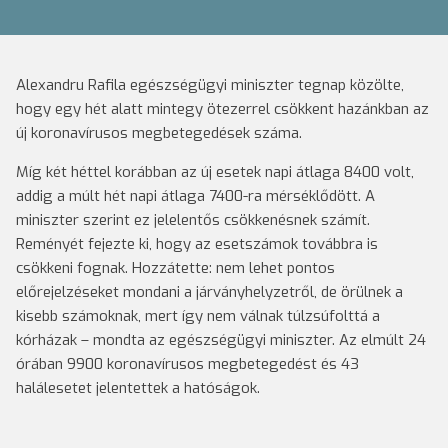
Alexandru Rafila egészségügyi miniszter tegnap közölte,
hogy egy hét alatt mintegy ötezerrel csökkent hazánkban az
új koronavírusos megbetegedések száma.
Míg két héttel korábban az új esetek napi átlaga 8400 volt,
addig a múlt hét napi átlaga 7400-ra mérséklődött. A
miniszter szerint ez jelelentős csökkenésnek számít.
Reményét fejezte ki, hogy az esetszámok továbbra is
csökkeni fognak. Hozzátette: nem lehet pontos
előrejelzéseket mondani a járványhelyzetről, de örülnek a
kisebb számoknak, mert így nem válnak túlzsúfolttá a
kórházak – mondta az egészségügyi miniszter. Az elmúlt 24
órában 9900 koronavírusos megbetegedést és 43
halálesetet jelentettek a hatóságok.