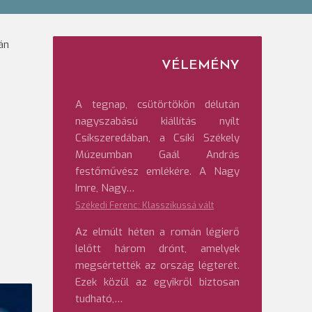
án
VÉLEMÉNY
A tegnap, csütörtökön délután
nagyszabású kiállítás nyílt
Csíkszeredában, a Csíki Székely
Múzeumban Gaál András
festőművész emlékére. A Nagy
Imre, Nagy…
Székedi Ferenc: Klasszikussá vált
Az elmúlt héten a román légierő
lelőtt három drónt, amelyek
megsértették az ország légterét.
Ezek közül az egyikről biztosan
tudható,…