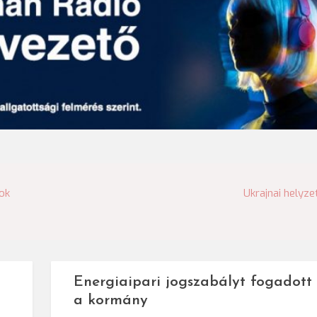
ok
Ukrajnai helyze
Energiaipari jogszabályt fogadott 
a kormány