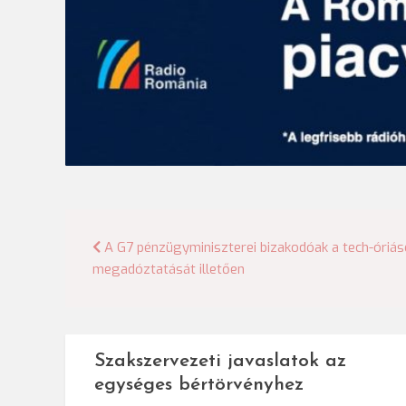
Bejegyzés
A G7 pénzügyminiszterei bizakodóak a tech-óriás
megadóztatását illetően
navigáció
Szakszervezeti javaslatok az
egységes bértörvényhez