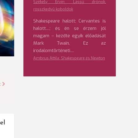
Székely Ervin: Lassú drónok,
rosszkedvű koboldok
Shakespeare halott; Cervantes is
halott…; és én se érzem jól
magam – kezdte egyik előadását
Mark Twain. Ez az
irodalomtörténeti…
Ambrus Attila: Shakespeare és Newton
t
el