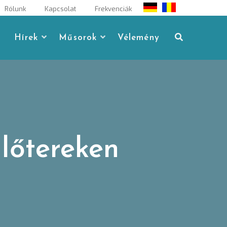
Rólunk
Kapcsolat
Frekvenciák
Hírek
Műsorok
Vélemény
lőtereken