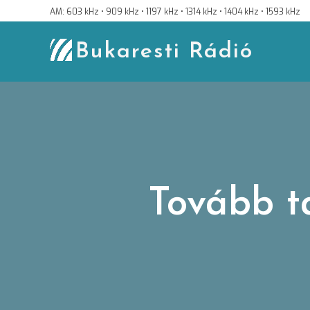
Skip
AM: 603 kHz • 909 kHz • 1197 kHz • 1314 kHz • 1404 kHz • 1593 kHz
to
content
Bukaresti Rádió
Tovább t