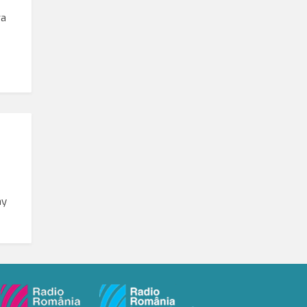
ra
ny