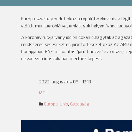
Európa-szerte gondot okoz a repülőtereknek és a légitá
előállt munkaerőhiányt, emiatt sok helyen fennakadások
A koronavírus-járvány idején sokan elhagyták az ágazat
rendszeres késéseket és járattörléseket okoz Az ARD n
hónapjában 64,4 millió utas “járult hozzá” az ország re
ugyanezen időszakában mérthez képest.
2022. augusztus 08. , 13:13
MTI
Európai Unió
,
Gazdaság