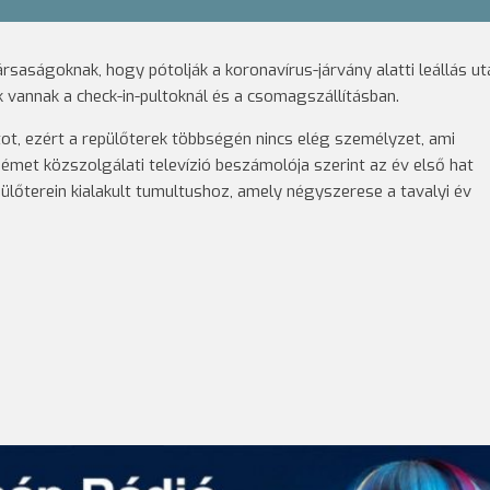
rsaságoknak, hogy pótolják a koronavírus-járvány alatti leállás ut
 vannak a check-in-pultoknál és a csomagszállításban.
ot, ezért a repülőterek többségén nincs elég személyzet, ami
émet közszolgálati televízió beszámolója szerint az év első hat
pülőterein kialakult tumultushoz, amely négyszerese a tavalyi év