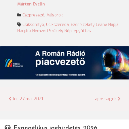
Márton Evelin
Észpresszó
,
Műsorok
Csíksomlyó
,
Csíkszereda
,
Ezer Székely Leány Napja
,
Hargita Nemzeti Székely Népi együttes
Bejegyzés
Joi, 27 mai 2021
Laposságok
navigáció
Evangélikus igehirdetés, 2026.