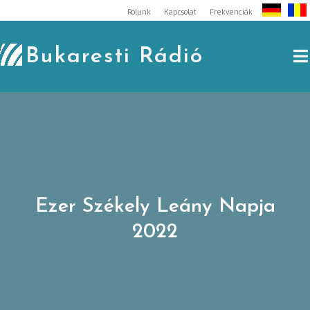
Skip
Rólunk
Kapcsolat
Frekvenciák
to
content
Bukaresti Rádió
Ezer Székely Leány Napja
2022