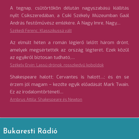
A tegnap, csütörtökön délután nagyszabású kiállítás
nyílt Csíkszeredában, a Csíki Székely Múzeumban Gaál
András festőművész emlékére. A Nagy Imre, Nagy…
Székedi Ferenc: Klasszikussá vált
Az elmúlt héten a román légierő lelőtt három drónt,
amelyek megsértették az ország légterét. Ezek közül
az egyikről biztosan tudható,…
Székely Ervin: Lassú drónok, rosszkedvű koboldok
Shakespeare halott; Cervantes is halott…; és én se
érzem jól magam – kezdte egyik előadását Mark Twain.
Ez az irodalomtörténeti…
Ambrus Attila: Shakespeare és Newton
Bukaresti Rádió