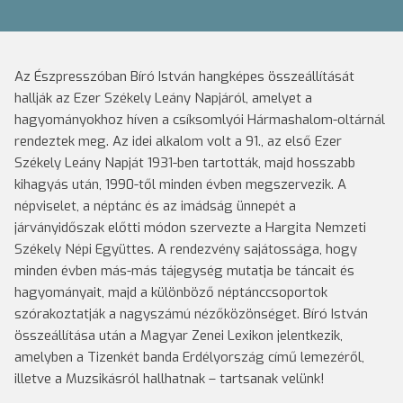
Az Észpresszóban Bíró István hangképes összeállítását
hallják az Ezer Székely Leány Napjáról, amelyet a
hagyományokhoz híven a csíksomlyói Hármashalom-oltárnál
rendeztek meg. Az idei alkalom volt a 91., az első Ezer
Székely Leány Napját 1931-ben tartották, majd hosszabb
kihagyás után, 1990-től minden évben megszervezik. A
népviselet, a néptánc és az imádság ünnepét a
járványidőszak előtti módon szervezte a Hargita Nemzeti
Székely Népi Együttes. A rendezvény sajátossága, hogy
minden évben más-más tájegység mutatja be táncait és
hagyományait, majd a különböző néptánccsoportok
szórakoztatják a nagyszámú nézőközönséget. Bíró István
összeállítása után a Magyar Zenei Lexikon jelentkezik,
amelyben a Tizenkét banda Erdélyország című lemezéről,
illetve a Muzsikásról hallhatnak – tartsanak velünk!