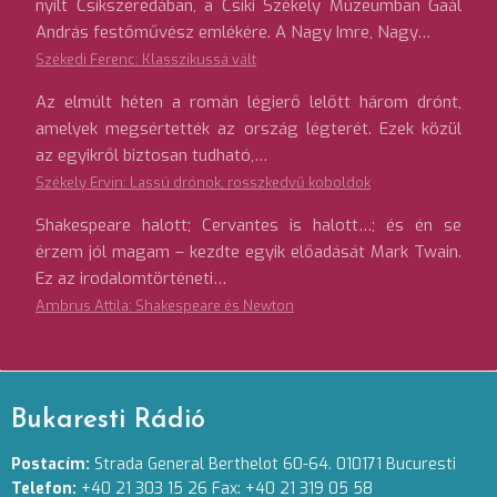
nyílt Csíkszeredában, a Csíki Székely Múzeumban Gaál
András festőművész emlékére. A Nagy Imre, Nagy…
Székedi Ferenc: Klasszikussá vált
Az elmúlt héten a román légierő lelőtt három drónt,
amelyek megsértették az ország légterét. Ezek közül
az egyikről biztosan tudható,…
Székely Ervin: Lassú drónok, rosszkedvű koboldok
Shakespeare halott; Cervantes is halott…; és én se
érzem jól magam – kezdte egyik előadását Mark Twain.
Ez az irodalomtörténeti…
Ambrus Attila: Shakespeare és Newton
Bukaresti Rádió
Postacím:
Strada General Berthelot 60-64. 010171 Bucuresti
Telefon:
+40 21 303 15 26 Fax: +40 21 319 05 58