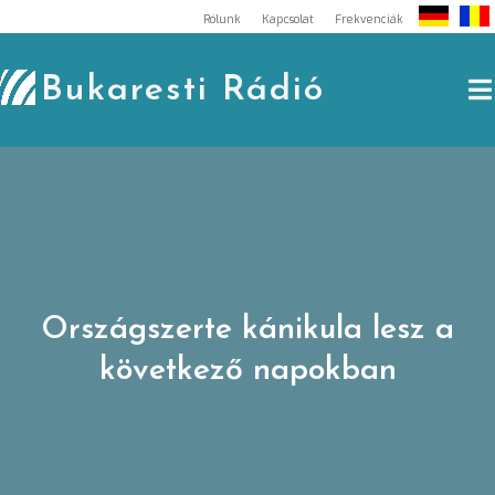
Skip
Rólunk
Kapcsolat
Frekvenciák
to
content
Bukaresti Rádió
Országszerte kánikula lesz a
következő napokban