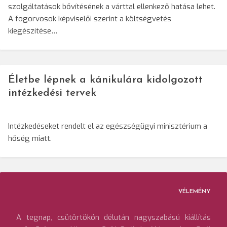
szolgáltatások bővítésének a várttal ellenkező hatása lehet.
A fogorvosok képviselői szerint a költségvetés
kiegészítése…
Életbe lépnek a kánikulára kidolgozott
intézkedési tervek
Intézkedéseket rendelt el az egészségügyi minisztérium a
hőség miatt.
VÉLEMÉNY
A tegnap, csütörtökön délután nagyszabású kiállítás