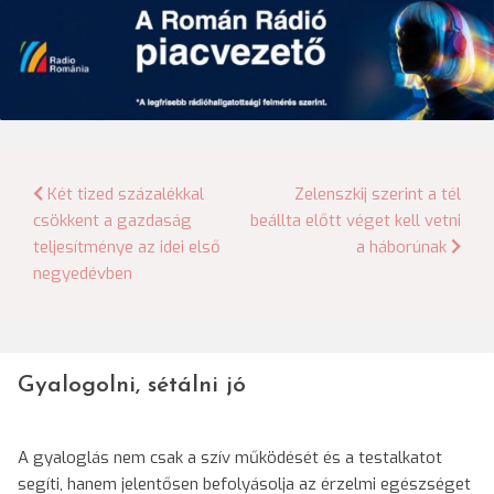
Bejegyzés
Két tized százalékkal
Zelenszkij szerint a tél
csökkent a gazdaság
beállta előtt véget kell vetni
navigáció
teljesítménye az idei első
a háborúnak
negyedévben
Gyalogolni, sétálni jó
A gyaloglás nem csak a szív működését és a testalkatot
segíti, hanem jelentősen befolyásolja az érzelmi egészséget