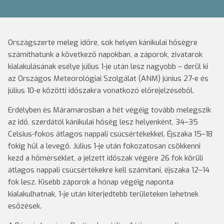
Országszerte meleg időre, sok helyen kánikulai hőségre
számíthatunk a következő napokban, a záporok, zivatarok
kialakulásának esélye július 1-je után lesz nagyobb – derül ki
az Országos Meteorológiai Szolgálat (ANM) június 27-e és
július 10-e közötti időszakra vonatkozó előrejelzéséből.
Erdélyben és Máramarosban a hét végéig tovább melegszik
az idő, szerdától kánikulai hőség lesz helyenként, 34–35
Celsius-fokos átlagos nappali csúcsértékekkel. Éjszaka 15–18
fokig hűl a levegő. Július 1-je után fokozatosan csökkenni
kezd a hőmérséklet, a jelzett időszak végére 26 fok körüli
átlagos nappali csúcsértékekre kell számítani, éjszaka 12–14
fok lesz. Kisebb záporok a hónap végéig naponta
kialakulhatnak, 1-je után kiterjedtebb területeken lehetnek
esőzések.