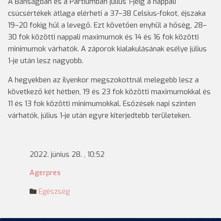
A Bánságban és a Partiumban július 1-jéig a nappali
csúcsértékek átlaga elérheti a 37–38 Celsius-fokot, éjszaka
19–20 fokig hűl a levegő. Ezt követően enyhül a hőség, 28–
30 fok közötti nappali maximumok és 14 és 16 fok közötti
minimumok várhatók. A záporok kialakulásának esélye július
1-je után lesz nagyobb.
A hegyekben az ilyenkor megszokottnál melegebb lesz a
következő két hétben, 19 és 23 fok közötti maximumokkal és
11 és 13 fok közötti minimumokkal. Esőzések napi szinten
várhatók, július 1-je után egyre kiterjedtebb területeken.
2022. június 28. , 10:52
Agerpres
Egészség