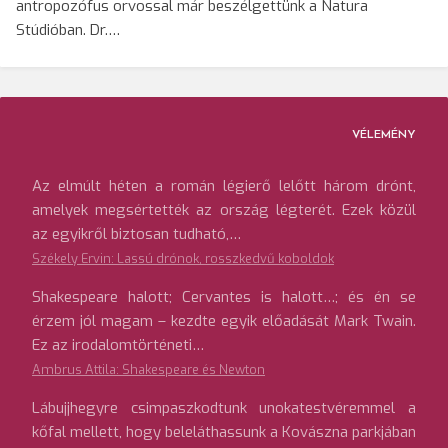
antropozófus orvossal már beszélgettünk a Natura
Stúdióban. Dr.…
VÉLEMÉNY
Az elmúlt héten a román légierő lelőtt három drónt,
amelyek megsértették az ország légterét. Ezek közül
az egyikről biztosan tudható,…
Székely Ervin: Lassú drónok, rosszkedvű koboldok
Shakespeare halott; Cervantes is halott…; és én se
érzem jól magam – kezdte egyik előadását Mark Twain.
Ez az irodalomtörténeti…
Ambrus Attila: Shakespeare és Newton
Lábujjhegyre csimpaszkodtunk unokatestvéremmel a
kőfal mellett, hogy beleláthassunk a Kovászna parkjában