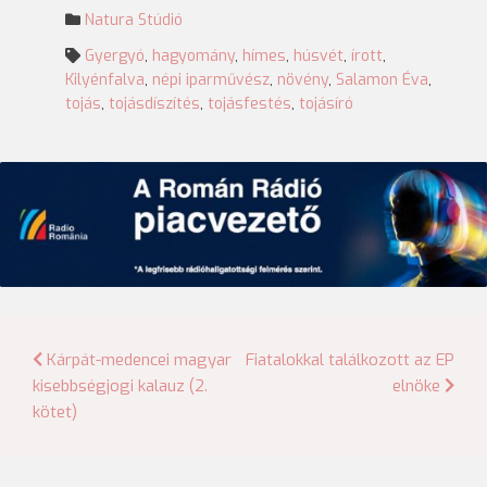
Natura Stúdió
Gyergyó
,
hagyomány
,
hímes
,
húsvét
,
írott
,
Kilyénfalva
,
népi iparművész
,
növény
,
Salamon Éva
,
tojás
,
tojásdíszítés
,
tojásfestés
,
tojásíró
Bejegyzés
Kárpát-medencei magyar
Fiatalokkal találkozott az EP
kisebbségjogi kalauz (2.
elnöke
navigáció
kötet)