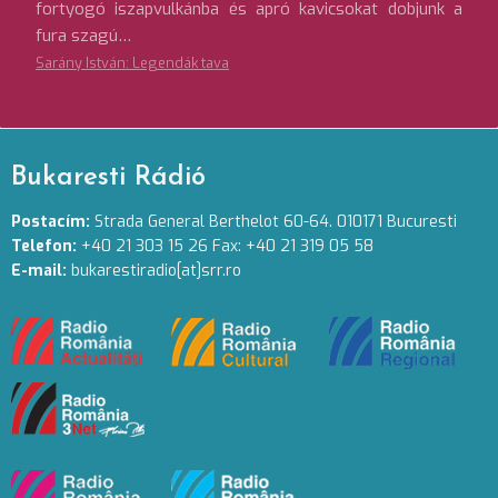
fortyogó iszapvulkánba és apró kavicsokat dobjunk a
fura szagú…
Sarány István: Legendák tava
Bukaresti Rádió
Postacím:
Strada General Berthelot 60-64. 010171 Bucuresti
Telefon:
+40 21 303 15 26 Fax: +40 21 319 05 58
E-mail:
bukarestiradio[at]srr.ro