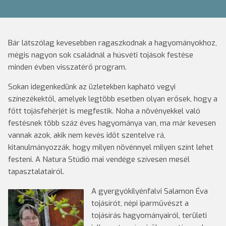
Bár látszólag kevesebben ragaszkodnak a hagyományokhoz,
mégis nagyon sok családnál a húsvéti tojások festése
minden évben visszatérő program.
Sokan idegenkedünk az üzletekben kapható vegyi
színezékektől, amelyek legtöbb esetben olyan erősek, hogy a
főtt tojásfehérjét is megfestik. Noha a növényekkel való
festésnek több száz éves hagyománya van, ma már kevesen
vannak azok, akik nem kevés időt szentelve rá,
kitanulmányozzák, hogy milyen növénnyel milyen színt lehet
festeni. A Natura Stúdió mai vendége szívesen mesél
tapasztalatairól.
A gyergyókilyénfalvi Salamon Éva
tojásírót, népi iparművészt a
tojásírás hagyományairól, területi