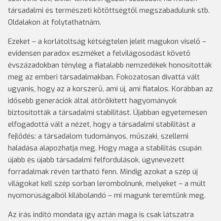
társadalmi és természeti kötöttségtől megszabadulunk stb.
Oldalakon át folytathatnám.
Ezeket – a korlátoltság kétségtelen jeleit magukon viselő –
evidensen paradox eszméket a felvilágosodást követő
évszázadokban tényleg a fiatalabb nemzedékek honosították
meg az emberi társadalmakban. Fokozatosan divattá vált
ugyanis, hogy az a korszerű, ami új, ami fiatalos. Korábban az
idősebb generációk által átörökített hagyományok
biztosították a társadalmi stabilitást. Újabban egyetemesen
elfogadottá vált a nézet, hogy a társadalmi stabilitást a
fejlődés: a társadalom tudományos, műszaki, szellemi
haladása alapozhatja meg. Hogy maga a stabilitás csupán
újabb és újabb társadalmi felfordulások, úgynevezett
forradalmak révén tartható fenn. Mindig azokat a szép új
világokat kell szép sorban lerombolnunk, melyeket – a múlt
nyomorúságaiból kilábolandó – mi magunk teremtünk meg.
Az írás indító mondata így aztán maga is csak látszatra