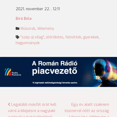
2021. november 22. , 12:11
Bíró Béla
Műsorok
,
Vélemény
"szép új világ"
,
átörökítés
,
felnőttek
,
gyerekek
,
hagyományok
Bejegyzés
Legalább másfél órát kell
Egy év alatt csaknem
várni a kilépésre a nagylaki
tízezerrel nőtt az ország
navigáció