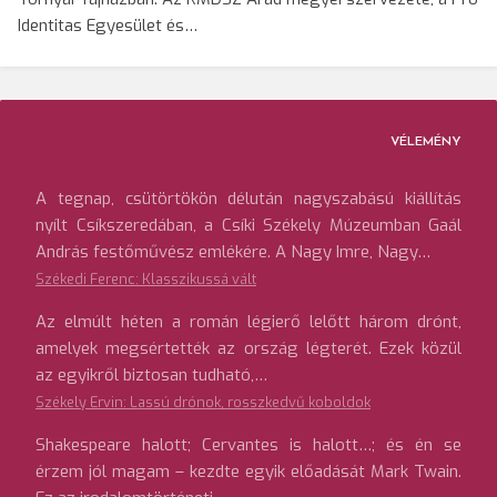
Identitas Egyesület és…
VÉLEMÉNY
A tegnap, csütörtökön délután nagyszabású kiállítás
nyílt Csíkszeredában, a Csíki Székely Múzeumban Gaál
András festőművész emlékére. A Nagy Imre, Nagy…
Székedi Ferenc: Klasszikussá vált
Az elmúlt héten a román légierő lelőtt három drónt,
amelyek megsértették az ország légterét. Ezek közül
az egyikről biztosan tudható,…
Székely Ervin: Lassú drónok, rosszkedvű koboldok
Shakespeare halott; Cervantes is halott…; és én se
érzem jól magam – kezdte egyik előadását Mark Twain.