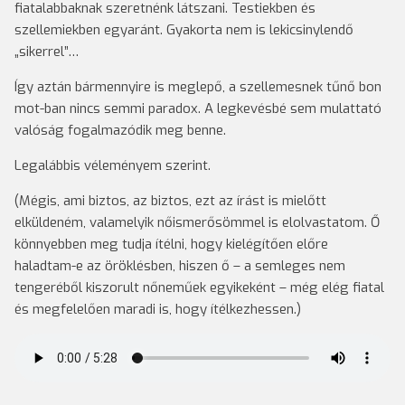
fiatalabbaknak szeretnénk látszani. Testiekben és
szellemiekben egyaránt. Gyakorta nem is lekicsinylendő
„sikerrel”…
Így aztán bármennyire is meglepő, a szellemesnek tűnő bon
mot-ban nincs semmi paradox. A legkevésbé sem mulattató
valóság fogalmazódik meg benne.
Legalábbis véleményem szerint.
(Mégis, ami biztos, az biztos, ezt az írást is mielőtt
elküldeném, valamelyik nőismerősömmel is elolvastatom. Ő
könnyebben meg tudja ítélni, hogy kielégítően előre
haladtam-e az öröklésben, hiszen ő – a semleges nem
tengeréből kiszorult nőneműek egyikeként – még elég fiatal
és megfelelően maradi is, hogy ítélkezhessen.)