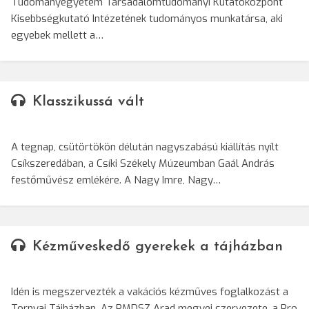
Tudományegyetem Társadalomtudományi Kutatóközpont
Kisebbségkutató Intézetének tudományos munkatársa, aki
egyebek mellett a…
Klasszikussá vált
A tegnap, csütörtökön délután nagyszabású kiállítás nyílt
Csíkszeredában, a Csíki Székely Múzeumban Gaál András
festőművész emlékére. A Nagy Imre, Nagy…
Kézműveskedő gyerekek a tájházban
Idén is megszervezték a vakációs kézműves foglalkozást a
Tornyai Tájházban. Az RMDSZ Arad megyei szervezete, a Pro