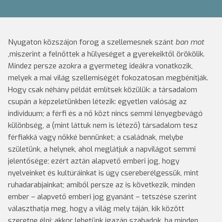
Nyugaton közszájon forog a szellemesnek szánt
bon mot
,miszerint a felnőttek a hülyeséget a gyerekeiktől örökölik.
Mindez persze azokra a gyermeteg ideákra vonatkozik,
melyek a mai világ szellemiségét fokozatosan megbénítják.
Hogy csak néhány példát említsek közülük: a társadalom
csupán a képzeletünkben létezik: egyetlen valóság az
individuum; a férfi és a nő közt nincs semmi lényegbevágó
különbség, a (mint láttuk nem is létező) társadalom tesz
férfiakká vagy nőkké bennünket; a családnak, melybe
születünk, a helynek, ahol meglátjuk a napvilágot semmi
jelentősége; ezért aztán alapvető emberi jog, hogy
nyelveinket és kultúráinkat is úgy csereberélgessük, mint
ruhadarabjainkat; amiből persze az is következik, minden
ember – alapvető emberi jog gyanánt – tetszése szerint
választhatja meg, hogy a világ mely táján, kik között
szeretne élni; akkor lehetünk igazán szabadok, ha minden