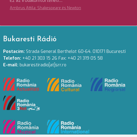
Ez az irodalomtörténeti…
Ambrus Attila: Shakespeare és Newton
Bukaresti Rádió
Postacím:
Strada General Berthelot 60-64. 010171 Bucuresti
Telefon:
+40 21 303 15 26 Fax: +40 21 319 05 58
E-mail:
bukarestiradio[at]srr.ro