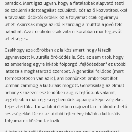
paradox. Mert igaz ugyan, hogy a fiatalabbak alapvető testi
és szellemi adottságaikat szüleiktől, sőt az ő közvetítésükkel
a távolabbi ősöktől öröklik, ez a folyamat csak egyirányú
lehet. Akárcsak maga az idő, kizárólag a múlttól a jövő felé
haladhat. Azaz örökölni csak valami korábban már leglévőt
lehetséges.
Csakhogy szakkörökben az is közismert, hogy létezik
úgynevezett kulturális öröklődés is. Sőt, az sem titok, hogy
az emberiség egyre inkább fölpörgő „fejlődésében” ez utóbbi
játssza a meghatározó szerepet. A genetikai fejlődés (mert
természetesen van az is), ami bennünket, embereket illet,
lomhán cammog a kulturális mögött. Genetikailag az elmúlt
néhány százezer esztendőben alig is fejlődtünk valamit,
legfeljebb a már régesrég bennünk lappangó képességeket
fejlesztettük a társadalmi életben olajozottam működtethető
készségekké. De ez az utóbbi fejlemény inkább a kulturális
folyamatok körébe tartozik.