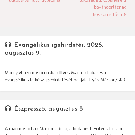
autópálya-határátkelőnél
lakossága, többnyire a
bevándorlásnak
köszönhetően
Evangélikus igehirdetés, 2026.
augusztus 9.
Mai egyházi műsorunkban Illyés Márton bukaresti
evangélikus lelkész igehirdetését hallják. Illyés Márton/SRR
Észpresszó, augusztus 8
A mai műsorban Marchut Réka, a budapesti Eötvös Lóránd