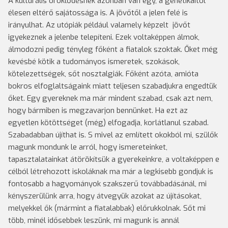
A kulturális öröklődésnek azonban van egy, a genetikaitól
élesen eltérő sajátossága is. A jövőtől a jelen felé is
irányulhat. Az utópiák például valamely képzelt jövőt
igyekeznek a jelenbe telepíteni. Ezek voltaképpen álmok,
álmodozni pedig tényleg főként a fiatalok szoktak. Őket még
kevésbé kötik a tudományos ismeretek, szokások,
kötelezettségek, sőt nosztalgiák. Főként azóta, amióta
bokros elfoglaltságaink miatt teljesen szabadjukra engedtük
őket. Egy gyereknek ma már mindent szabad, csak azt nem,
hogy bármiben is megzavarjon bennünket. Ha ezt az
egyetlen kötöttséget (még) elfogadja, korlátlanul szabad.
Szabadabban újíthat is. S mivel az említett okokból mi, szülők
magunk mondunk le arról, hogy ismereteinket,
tapasztalatainkat átörökítsük a gyerekeinkre, a voltaképpen e
célból létrehozott iskoláknak ma már a legkisebb gondjuk is
fontosabb a hagyományok szakszerű továbbadásánál, mi
kényszerülünk arra, hogy átvegyük azokat az újításokat,
melyekkel ők (mármint a fiatalabbak) előrukkolnak. Sőt mi
több, minél idősebbek leszünk, mi magunk is annál