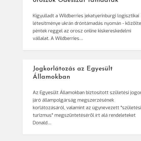
oroszok Odesszát támadták
Kigyulladt a Wildberries jekatyerinburgi logisztikai
létesítménye ukrán dróntámadás nyomán - közölt
péntek reggel az orosz online kiskereskedelmi
vállalat. A Wildberries…
Jogkorlátozás az Egyesült
Államokban
Az Egyesült Államokban biztosított születési jogo
járó állampolgárság megszerzésének
korlátozásáról, valamint az úgynevezett "születés
turizmus" megszüntetésérõl írt alá rendeleteket
Donald…