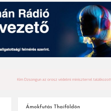
Kim Dzsongun az orosz védelmi miniszterrel találkozot
Ámokfutás Thaiföldön