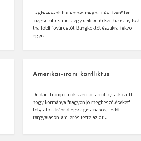
Legkevesebb hat ember meghalt és tizenöten
megsérültek, mert egy diák pénteken tüzet nyitott
e
thaiföldi fõvárostól, Bangkoktól északra fekvõ
egyik…
Amerikai–iráni konfliktus
n
Donlad Trump elnök szerdán arról nyilatkozott,
hogy kormánya "nagyon jó megbeszéléseket"
i
folytatott Iránnal egy egésznapos, keddi
tárgyaláson, ami erősítette az öt…