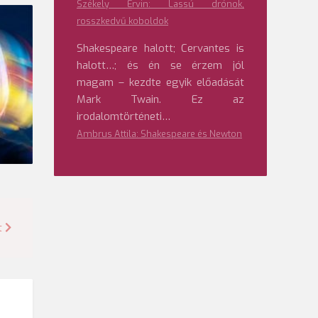
Székely Ervin: Lassú drónok,
rosszkedvű koboldok
Shakespeare halott; Cervantes is
halott…; és én se érzem jól
magam – kezdte egyik előadását
Mark Twain. Ez az
irodalomtörténeti…
Ambrus Attila: Shakespeare és Newton
t