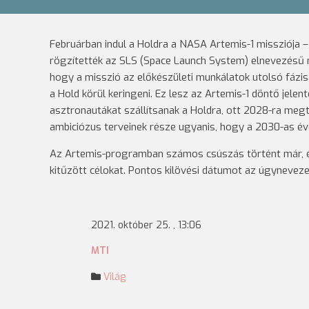
Februárban indul a Holdra a NASA Artemis-1 missziója –
rögzítették az SLS (Space Launch System) elnevezésű 
hogy a misszió az előkészületi munkálatok utolsó fázis
a Hold körül keringeni. Ez lesz az Artemis-1 döntő jel
asztronautákat szállítsanak a Holdra, ott 2028-ra megt
ambiciózus terveinek része ugyanis, hogy a 2030-as év
Az Artemis-programban számos csúszás történt már, és
kitűzött célokat. Pontos kilövési dátumot az úgynevez
2021. október 25. , 13:06
MTI
Világ