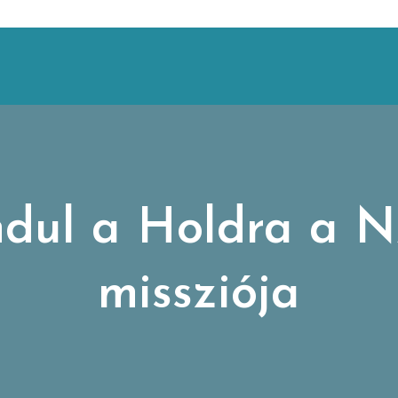
ndul a Holdra a N
missziója