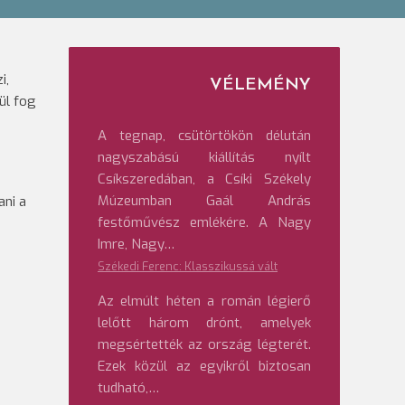
i,
VÉLEMÉNY
ül fog
A tegnap, csütörtökön délután
nagyszabású kiállítás nyílt
Csíkszeredában, a Csíki Székely
Múzeumban Gaál András
ani a
festőművész emlékére. A Nagy
Imre, Nagy…
Székedi Ferenc: Klasszikussá vált
Az elmúlt héten a román légierő
lelőtt három drónt, amelyek
megsértették az ország légterét.
Ezek közül az egyikről biztosan
tudható,…