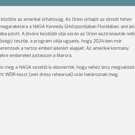
 közölte az amerikai űrhatóság. Az Orion űrhajót az elmúlt héten
megarakétára a NASA Kennedy Űrközpontjában Floridában, ami jelz
ába jutott. A jövőre kezdődő útja során az Orion asztronauták nélk
entőségű tesztje, a program célja ugyanis, hogy 2024-ben már
eremtsék a tartós emberi jelenlét alapjait. Az amerikai kormány
ekre embereket juttasson a Marsra.
 még a NASA vezetői is elismerték, hogy nehéz lesz megvalósít
ett WDR-teszt (wet dress rehearsal) után határoznak meg.